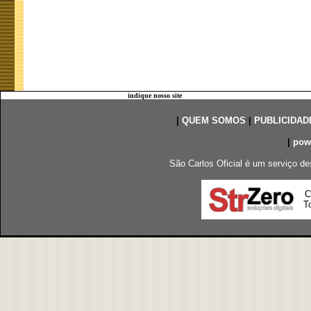
indique nosso site
|
QUEM SOMOS
|
PUBLICIDAD
|
pow
São Carlos Oficial é um serviço de
C
To