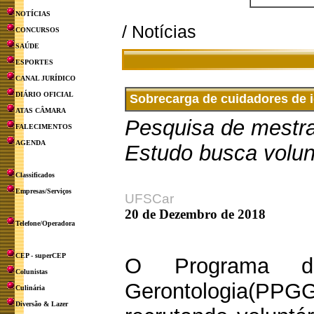
NOTÍCIAS
/ Notícias
CONCURSOS
SAÚDE
ESPORTES
CANAL JURÍDICO
DIÁRIO OFICIAL
Sobrecarga de cuidadores de 
ATAS CÂMARA
Pesquisa de mestra
FALECIMENTOS
AGENDA
Estudo busca volun
Classificados
Empresas/Serviços
UFSCar
20 de Dezembro de 2018
Telefone/Operadora
CEP - superCEP
O Programa d
Colunistas
Gerontologia(PP
Culinária
Diversão & Lazer