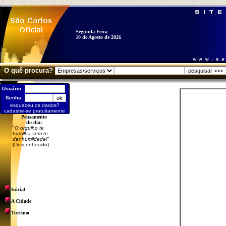
Segunda-Feira
10 de Agosto de 2026
O quê procura?
Usuário:
Senha:
esqueceu os dados?
cadastre-se gratuitamente
Pensamento
do dia:
"
O orgulho te
humilha sem te
dar humildade!
"
(Desconhecido)
Inicial
A Cidade
Turismo