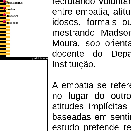
recrutando voluntá
Pensamentos
entre empatia, atit
Piadas
Telefones
idosos, formais o
Torpedos
mestrando Madso
Moura, sob orient
docente do Depa
publicidade
Instituição.
A empatia se refer
no lugar do out
atitudes implícita
baseadas em senti
estudo pretende re