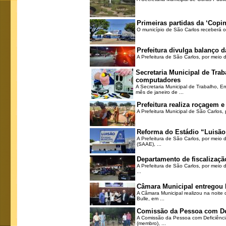
Primeiras partidas da ‘Copin
O município de São Carlos receberá os 
Prefeitura divulga balanço 
A Prefeitura de São Carlos, por meio 
Secretaria Municipal de Tr
computadores
A Secretaria Municipal de Trabalho, 
mês de janeiro de ...
Prefeitura realiza roçagem
A Prefeitura Municipal de São Carlos, 
Reforma do Estádio “Luisão
A Prefeitura de São Carlos, por meio
(SAAE), ...
Departamento de fiscalizaçã
A Prefeitura de São Carlos, por meio 
...
Câmara Municipal entregou 
A Câmara Municipal realizou na noite 
Bulle, em ...
Comissão da Pessoa com Defi
A Comissão da Pessoa com Deficiência 
(membro), ...