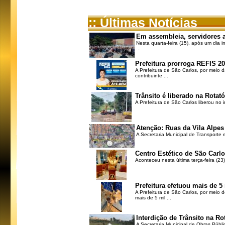
:: Últimas Notícias
Em assembleia, servidores 
Nesta quarta-feira (15), após um dia 
...
Prefeitura prorroga REFIS 2
A Prefeitura de São Carlos, por meio 
contribuinte ...
Trânsito é liberado na Rotató
A Prefeitura de São Carlos liberou no 
Atenção: Ruas da Vila Alpes 
A Secretaria Municipal de Transporte e
Centro Estético de São Carlo
Aconteceu nesta última terça-feira (2
Prefeitura efetuou mais de 5
A Prefeitura de São Carlos, por meio 
mais de 5 mil ...
Interdição de Trânsito na Rot
A Secretaria Municipal de Obras Públic