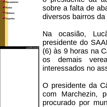
Pensamentos
sobre a falta de a
Piadas
Telefones
diversos bairros da
Torpedos
Na ocasião, Lu
presidente do SAAE
publicidade
(6) às 9 horas na 
os demais vere
interessados no as
O presidente da C
com Marchezin, po
procurado por muní