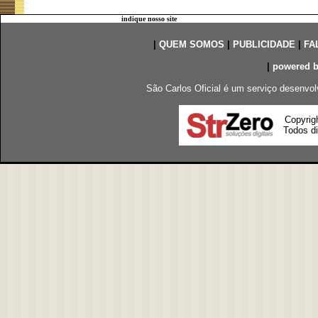
indique nosso site
|
QUEM SOMOS
|
PUBLICIDADE
|
FA
|
powered 
São Carlos Oficial é um serviço desenvol
Copyrig
Todos di