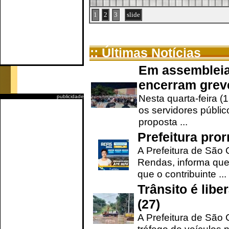
1
2
3
slide
:: Últimas Notícias
Em assembleia
encerram grev
Nesta quarta-feira (
publicidade
os servidores públic
proposta ...
Prefeitura pro
A Prefeitura de São 
Rendas, informa que
que o contribuinte ...
Trânsito é lib
(27)
A Prefeitura de São C