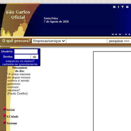
Sexta-Feira
7 de Agosto de 2026
O quê procura?
Usuário:
Senha:
esqueceu os dados?
cadastre-se gratuitamente
Pensamento
do dia:
"
A única maneira
de seguir nossos
sonhos é sendo
generoso
conosco
mesmos!
"
(Paulo Coelho)
Inicial
A Cidade
Turismo