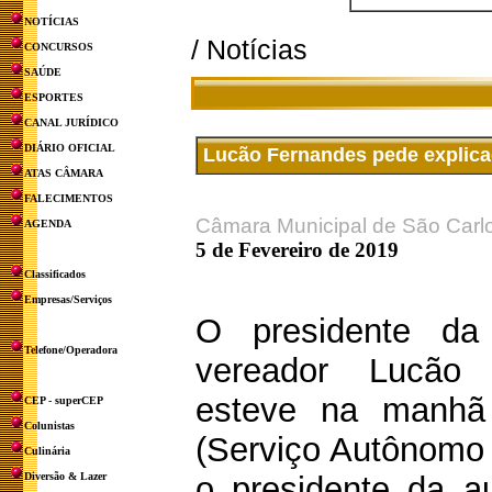
NOTÍCIAS
/ Notícias
CONCURSOS
SAÚDE
ESPORTES
CANAL JURÍDICO
DIÁRIO OFICIAL
Lucão Fernandes pede explica
ATAS CÂMARA
FALECIMENTOS
Câmara Municipal de São Carl
AGENDA
5 de Fevereiro de 2019
Classificados
Empresas/Serviços
O presidente da
Telefone/Operadora
vereador Lucão
esteve na manhã 
CEP - superCEP
Colunistas
(Serviço Autônomo
Culinária
Diversão & Lazer
o presidente da au