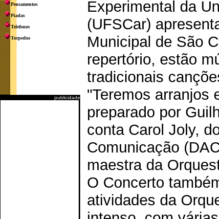
Experimental da Un
Pensamentos
Piadas
(UFSCar) apresenta
Telefones
Municipal de São Ca
Torpedos
repertório, estão m
tradicionais cançõe
"Teremos arranjos 
publicidade
preparado por Guil
conta Carol Joly, 
Comunicação (DAC)
maestra da Orquest
O Concerto também
atividades da Orqu
intenso, com várias