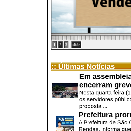
1
2
3
slide
:: Últimas Notícias
Em assembleia
encerram grev
Nesta quarta-feira (
os servidores públic
proposta ...
Prefeitura pro
A Prefeitura de São 
Rendas, informa que