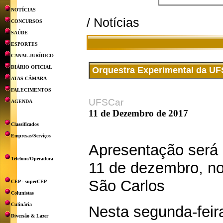
NOTÍCIAS
/ Notícias
CONCURSOS
SAÚDE
ESPORTES
CANAL JURÍDICO
DIÁRIO OFICIAL
Orquestra Experimental da UF
ATAS CÂMARA
FALECIMENTOS
UFSCar
AGENDA
11 de Dezembro de 2017
Classificados
Empresas/Serviços
Apresentação será 
Telefone/Operadora
11 de dezembro, no
São Carlos
CEP - superCEP
Colunistas
Culinária
Nesta segunda-feir
Diversão & Lazer