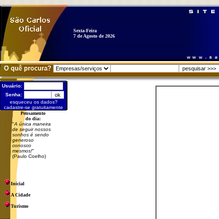
Sexta-Feira
7 de Agosto de 2026
O quê procura?
Usuário:
Senha:
esqueceu os dados?
cadastre-se gratuitamente
Pensamento
do dia:
"
A única maneira
de seguir nossos
sonhos é sendo
generoso
conosco
mesmos!
"
(Paulo Coelho)
Inicial
A Cidade
Turismo