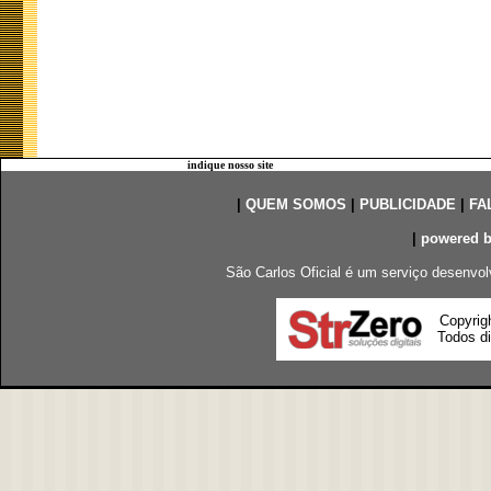
indique nosso site
|
QUEM SOMOS
|
PUBLICIDADE
|
FA
|
powered 
São Carlos Oficial é um serviço desenvol
Copyrig
Todos di