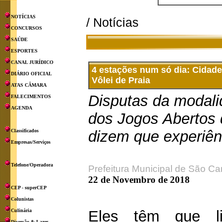
NOTÍCIAS
/ Notícias
CONCURSOS
SAÚDE
ESPORTES
CANAL JURÍDICO
4 estações num só dia: Cidade
DIÁRIO OFICIAL
Vôlei de Praia
ATAS CÂMARA
Disputas da modali
FALECIMENTOS
AGENDA
dos Jogos Abertos d
Classificados
dizem que experiênc
Empresas/Serviços
Telefone/Operadora
Prefeitura Municipal de São Ca
22 de Novembro de 2018
CEP - superCEP
Colunistas
Culinária
Eles têm que l
Diversão & Lazer