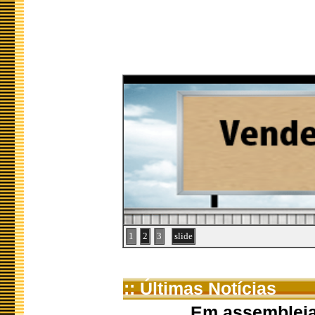
1
2
3
slide
:: Últimas Notícias
Em assembleia