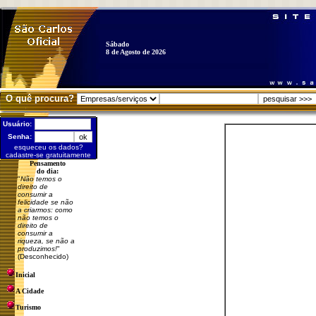
Sábado
8 de Agosto de 2026
O quê procura?
Usuário:
Senha:
esqueceu os dados?
cadastre-se gratuitamente
Pensamento
do dia:
"
Não temos o
direito de
consumir a
felicidade se não
a criarmos: como
não temos o
direito de
consumir a
riqueza, se não a
produzimos!
"
(Desconhecido)
Inicial
A Cidade
Turismo