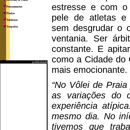
estresse e com o 
Pensamentos
Piadas
pele de atletas e
Telefones
sem desgrudar o o
Torpedos
ventania. Ser árb
constante. E apit
como a Cidade do C
publicidade
mais emocionante.
“No Vôlei de Praia
as variações do 
experiência atípic
mesmo dia. No iníc
tivemos que trab