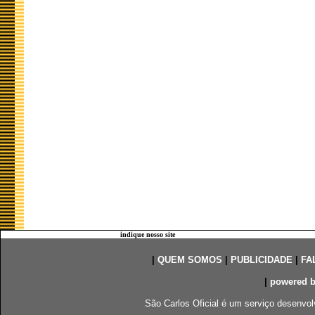
indique nosso site
|
QUEM SOMOS
|
PUBLICIDADE
|
FA
|
powered 
São Carlos Oficial é um serviço desenvol