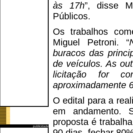
às 17h
”, disse M
Públicos.
Os trabalhos com
Miguel Petroni. “
buracos das princi
de veículos. As ou
licitação for c
aproximadamente 6
O edital para a rea
em andamento. Se
proposta é trabalh
publicidade
90 dias, fechar 80