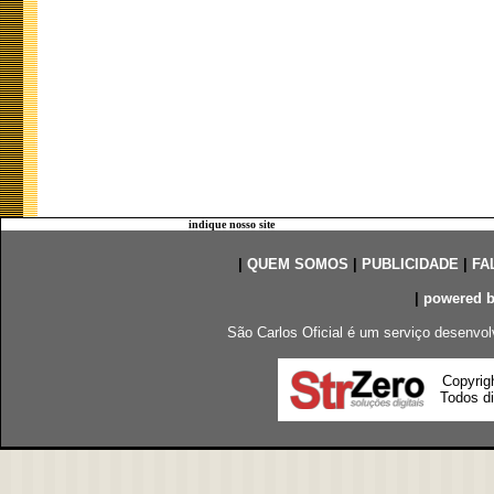
indique nosso site
|
QUEM SOMOS
|
PUBLICIDADE
|
FA
|
powered 
São Carlos Oficial é um serviço desenvol
Copyrig
Todos di