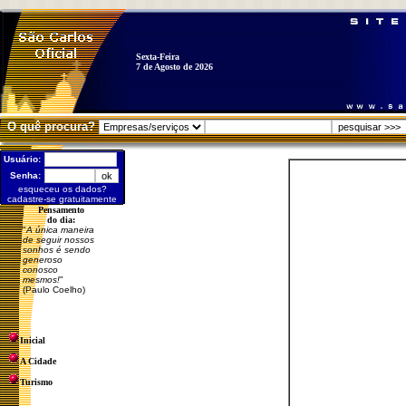
Sexta-Feira
7 de Agosto de 2026
O quê procura?
Usuário:
Senha:
esqueceu os dados?
cadastre-se gratuitamente
Pensamento
do dia:
"
A única maneira
de seguir nossos
sonhos é sendo
generoso
conosco
mesmos!
"
(Paulo Coelho)
Inicial
A Cidade
Turismo