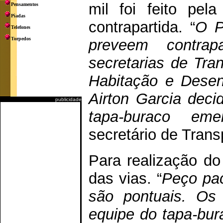
mil foi feito pe
Pensamentos
Piadas
contrapartida. “
O P
Telefones
Torpedos
preveem contra
secretarias de Tran
Habitação e Desen
Airton Garcia deci
publicidade
tapa-buraco emer
secretário de Trans
Para realização do 
das vias. “
Peço pac
são pontuais. Os 
equipe do tapa-bur