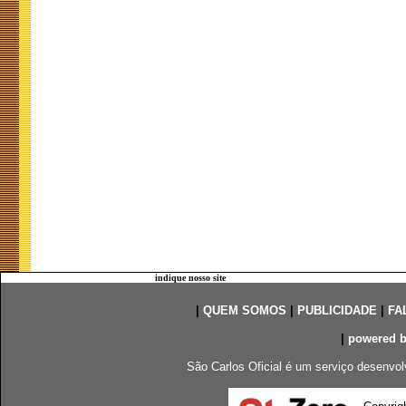
indique nosso site
|
QUEM SOMOS
|
PUBLICIDADE
|
FA
|
powered 
São Carlos Oficial é um serviço desenvol