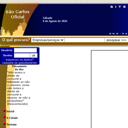
Sábado
8 de Agosto de 2026
O quê procura?
Usuário:
Senha:
esqueceu os dados?
cadastre-se gratuitamente
Pensamento
do dia:
"
Não temos o
direito de
consumir a
felicidade se não
a criarmos: como
não temos o
direito de
consumir a
riqueza, se não a
produzimos!
"
(Desconhecido)
Inicial
A Cidade
Turismo