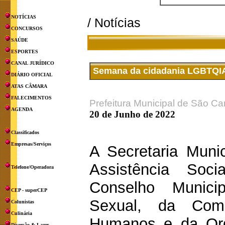
NOTÍCIAS
/ Notícias
CONCURSOS
SAÚDE
ESPORTES
CANAL JURÍDICO
Semana da cidadania LGBTQIAP
DIÁRIO OFICIAL
ATAS CÂMARA
FALECIMENTOS
Prefeitura Municipal de São Ca
AGENDA
20 de Junho de 2022
Classificados
Empresas/Serviços
A Secretaria Muni
Assistência Soc
Telefone/Operadora
Conselho Munici
CEP - superCEP
Sexual, da Comi
Colunistas
Culinária
Humanos e da Ord
Diversão & Lazer