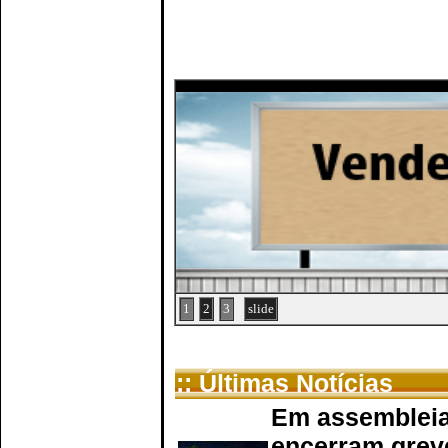
1
2
3
slide
:: Últimas Notícias
Em assembleia
encerram grev