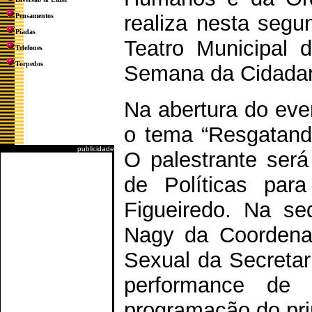
realiza nesta segun
Pensamentos
Piadas
Teatro Municipal d
Telefones
Torpedos
Semana da Cidada
Na abertura do eve
o tema “Resgatand
publicidade
O palestrante será
de Políticas par
Figueiredo. Na se
Nagy da Coordenaç
Sexual da Secretar
performance de
programação do pri