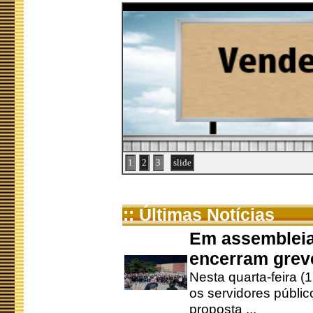
1
2
3
slide
:: Últimas Notícias
Em assembleia
encerram grev
Nesta quarta-feira (
os servidores públic
proposta ...