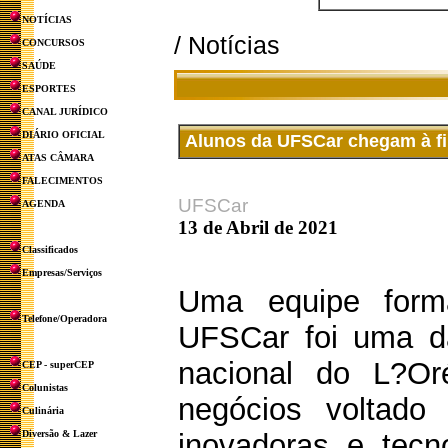
NOTÍCIAS
/ Notícias
CONCURSOS
SAÚDE
ESPORTES
CANAL JURÍDICO
DIÁRIO OFICIAL
Alunos da UFSCar chegam à fin
ATAS CÂMARA
FALECIMENTOS
UFSCar
AGENDA
13 de Abril de 2021
Classificados
Empresas/Serviços
Uma equipe form
Telefone/Operadora
UFSCar foi uma da
nacional do L?Or
CEP - superCEP
Colunistas
negócios voltado
Culinária
Diversão & Lazer
inovadoras e tecn