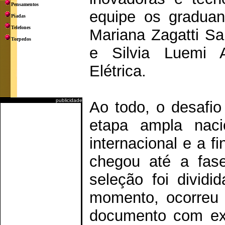
Pensamentos
equipe os graduan
Piadas
Telefones
Mariana Zagatti S
Torpedos
e Silvia Luemi 
Elétrica.
publicidade
Ao todo, o desafio
etapa ampla nacio
internacional e a f
chegou até a fase
seleção foi divid
momento, ocorreu o
documento com exp