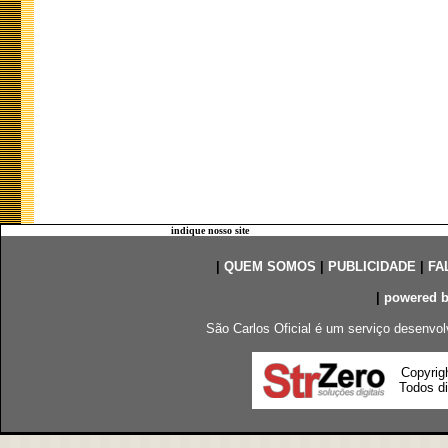
indique nosso site
|
QUEM SOMOS
|
PUBLICIDADE
|
FA
|
powered 
São Carlos Oficial é um serviço desenvol
Copyrig
Todos di