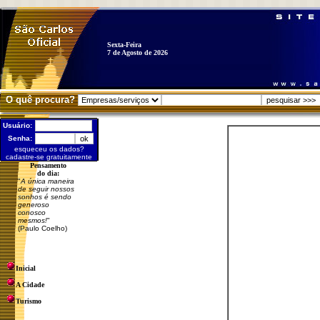
Sexta-Feira
7 de Agosto de 2026
O quê procura?
Usuário:
Senha:
esqueceu os dados?
cadastre-se gratuitamente
Pensamento
do dia:
"
A única maneira
de seguir nossos
sonhos é sendo
generoso
conosco
mesmos!
"
(Paulo Coelho)
Inicial
A Cidade
Turismo