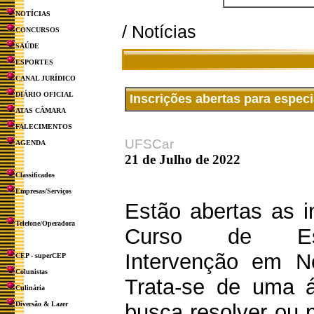
NOTÍCIAS
/ Notícias
CONCURSOS
SAÚDE
ESPORTES
CANAL JURÍDICO
DIÁRIO OFICIAL
Inscrições abertas para espec
ATAS CÂMARA
FALECIMENTOS
UFSCar
AGENDA
21 de Julho de 2022
Classificados
Empresas/Serviços
Estão abertas as i
Telefone/Operadora
Curso de Esp
Intervenção em Ne
CEP - superCEP
Colunistas
Trata-se de uma á
Culinária
Diversão & Lazer
busca resolver ou 