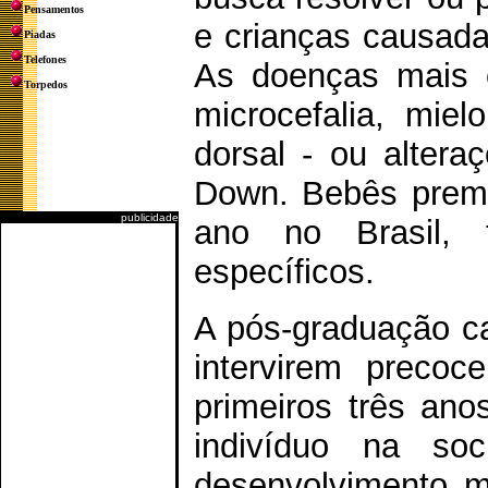
Pensamentos
e crianças causada
Piadas
Telefones
As doenças mais c
Torpedos
microcefalia, mie
dorsal - ou alter
Down. Bebês prema
publicidade
ano no Brasil,
específicos.
A pós-graduação ca
intervirem preco
primeiros três ano
indivíduo na so
desenvolvimento mo