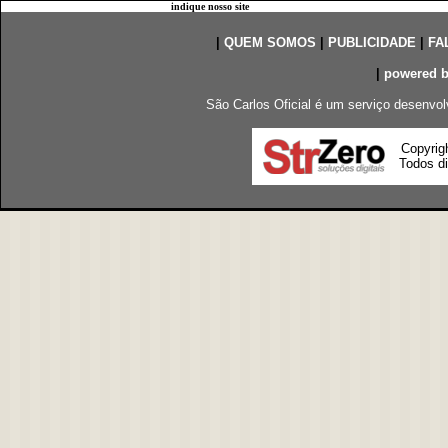
indique nosso site
|
QUEM SOMOS
|
PUBLICIDADE
|
FA
|
powered 
São Carlos Oficial é um serviço desenvol
Copyrig
Todos di