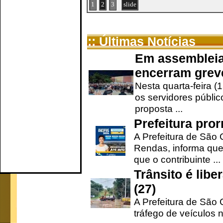
1
2
3
slide
:: Últimas Notícias
Em assembleia
encerram grev
Nesta quarta-feira (
os servidores públic
proposta ...
Prefeitura pro
A Prefeitura de São 
Rendas, informa que
que o contribuinte ...
Trânsito é lib
(27)
A Prefeitura de São C
tráfego de veículos 