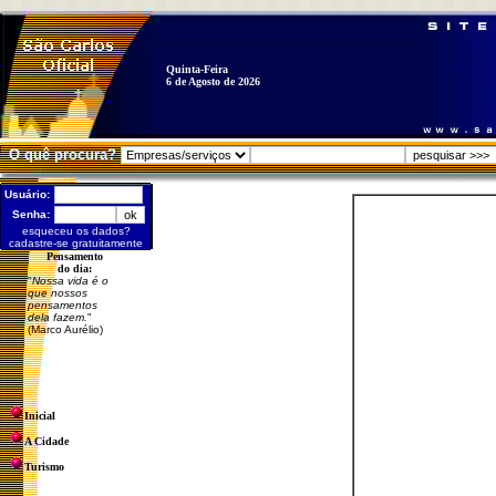
Quinta-Feira
6 de Agosto de 2026
O quê procura?
Usuário:
Senha:
esqueceu os dados?
cadastre-se gratuitamente
Pensamento
do dia:
"
Nossa vida é o
que nossos
pensamentos
dela fazem.
"
(Marco Aurélio)
Inicial
A Cidade
Turismo