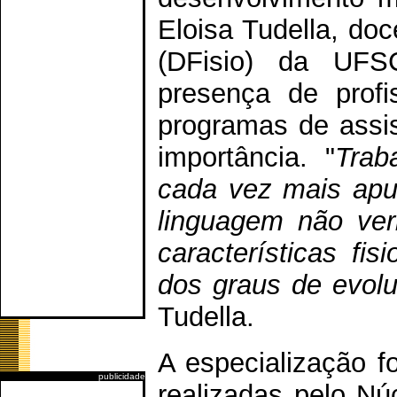
Eloisa Tudella, do
(DFisio) da UFS
presença de profi
programas de assis
importância. "
Trab
cada vez mais apu
linguagem não verb
características fis
dos graus de evolu
Tudella.
A especialização 
publicidade
realizadas pelo Nú