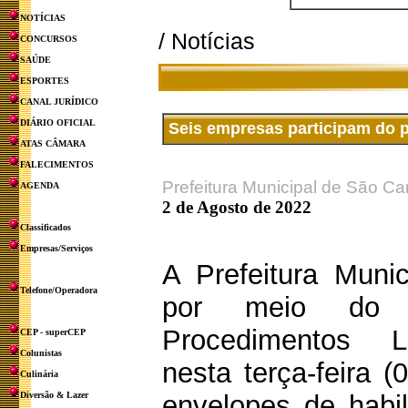
NOTÍCIAS
/ Notícias
CONCURSOS
SAÚDE
ESPORTES
CANAL JURÍDICO
DIÁRIO OFICIAL
Seis empresas participam do p
ATAS CÂMARA
FALECIMENTOS
Prefeitura Municipal de São Ca
AGENDA
2 de Agosto de 2022
Classificados
Empresas/Serviços
A Prefeitura Muni
Telefone/Operadora
por meio do 
Procedimentos Lic
CEP - superCEP
Colunistas
nesta terça-feira (
Culinária
Diversão & Lazer
envelopes de habil