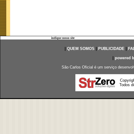
indique nosso site
|
QUEM SOMOS
|
PUBLICIDADE
|
FA
|
powered 
São Carlos Oficial é um serviço desenvol
Copyrig
Todos di