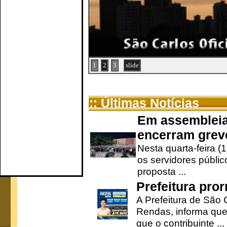
1
2
3
slide
:: Últimas Notícias
Em assembleia
encerram grev
Nesta quarta-feira (
os servidores públic
proposta ...
Prefeitura pro
A Prefeitura de São 
Rendas, informa que
que o contribuinte ...