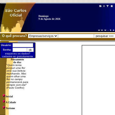
Domingo
9 de Agosto de 2026
O quê procura?
Usuário:
Senha:
esqueceu os dados?
cadastre-se gratuitamente
Pensamento
do dia:
"
Quem tenta
possuir uma flor
verá sua beleza
murchando. Mas
quem olhar uma
flor no campo
permanecerá para
sempre com ela!
"
(Paulo Coelho)
Inicial
A Cidade
Turismo