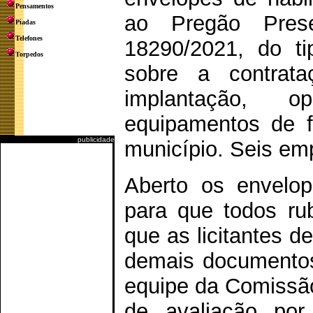
Pensamentos
ao Pregão Pres
Piadas
Telefones
18290/2021, do ti
Torpedos
sobre a contrat
implantação, 
equipamentos de fi
publicidade
município. Seis em
Aberto os envelope
para que todos ru
que as licitantes 
demais documentos
equipe da Comissão
de avaliação por