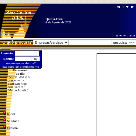
Quinta-Feira
6 de Agosto de 2026
O quê procura?
Usuário:
Senha:
esqueceu os dados?
cadastre-se gratuitamente
Pensamento
do dia:
"
Nossa vida é o
que nossos
pensamentos
dela fazem.
"
(Marco Aurélio)
Inicial
A Cidade
Turismo