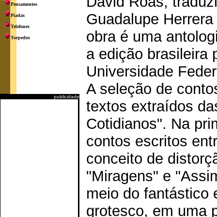
David Roas, traduz
Pensamentos
Guadalupe Herrera 
Piadas
Telefones
obra é uma antolog
Torpedos
a edição brasileira
Universidade Feder
A seleção de contos
publicidade
textos extraídos da
Cotidianos". Na pri
contos escritos ent
conceito de distorç
"Miragens" e "Assi
meio do fantástico 
grotesco, em uma pe