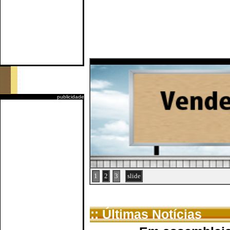
publicidade
1
2
3
slide
:: Últimas Notícias