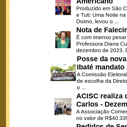
Americano
Produzido em São Ca
e Tuti: Uma Noite na
Doimo, levou o ...
Nota de Faleci
É com imenso pesar
Professora Diana Cu
dezembro de 2023. Di
Posse da nova 
Ibaté mandato
A Comissão Eleitora
de escolha da Direto
o ...
ACISC realiza 
Carlos - Deze
A Associação Comerc
no valor de R$40.335
Pedidos de Se