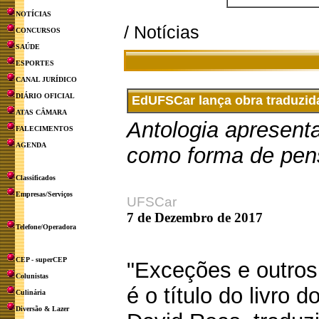
NOTÍCIAS
/ Notícias
CONCURSOS
SAÚDE
ESPORTES
CANAL JURÍDICO
DIÁRIO OFICIAL
EdUFSCar lança obra traduzid
ATAS CÂMARA
Antologia apresent
FALECIMENTOS
AGENDA
como forma de pens
Classificados
Empresas/Serviços
UFSCar
7 de Dezembro de 2017
Telefone/Operadora
CEP - superCEP
"Exceções e outros 
Colunistas
é o título do livro 
Culinária
Diversão & Lazer