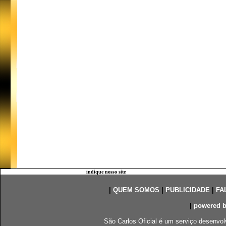
indique nosso site
|
QUEM SOMOS
|
PUBLICIDADE
|
FA
|
powered 
São Carlos Oficial é um serviço desenvol