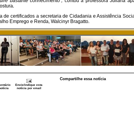
uire bastante conhecimento”,
contou a professora Juliana ap
ostura.
de certificados a secretaria de Cidadania e Assistência Socia
balho Emprego e Renda, Walcinyr Bragatto.
Compartilhe essa notícia
entário
Envie/indique esta
otícia
notícia por email