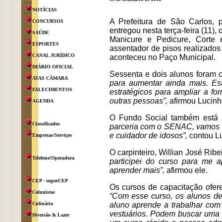
NOTÍCIAS
A Prefeitura de São Carlos, 
CONCURSOS
entregou nesta terça-feira (11),
SAÚDE
Manicure e Pedicure, Corte 
ESPORTES
assentador de pisos realizados
CANAL JURÍDICO
aconteceu no Paço Municipal.
DIÁRIO OFICIAL
Sessenta e dois alunos foram ce
ATAS CÂMARA
para aumentar ainda mais. Es
FALECIMENTOS
estratégicos para ampliar a fo
outras pessoas”,
afirmou Lucinha
AGENDA
O Fundo Social também está a
Classificados
parceria com o SENAC, vamos o
e cuidador de idosos”,
contou Lu
Empresas/Serviços
O carpinteiro, Willian José Ribe
Telefone/Operadora
participei do curso para me 
aprender mais”,
afirmou ele.
CEP - superCEP
Os cursos de capacitação ofere
Colunistas
“Com esse curso, os alunos de
Culinária
aluno aprende a trabalhar com
vestuários. Podem buscar uma v
Diversão & Lazer