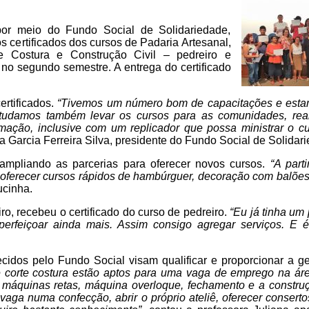
por meio do Fundo Social de Solidariedade,
 os certificados dos cursos de Padaria Artesanal,
e Costura e Construção Civil – pedreiro e
 no segundo semestre. A entrega do certificado
rtificados.
“Tivemos um número bom de capacitações e esta
tudamos também levar os cursos para as comunidades, real
rmação, inclusive com um replicador que possa ministrar o c
 Garcia Ferreira Silva, presidente do Fundo Social de Solidar
mpliando as parcerias para oferecer novos cursos.
“A parti
ferecer cursos rápidos de hambúrguer, decoração com balões
cinha.
iro, recebeu o certificado do curso de pedreiro.
“Eu já tinha um
aperfeiçoar ainda mais. Assim consigo agregar serviços. E
cidos pelo Fundo Social visam qualificar e proporcionar a g
 corte costura estão aptos para uma vaga de emprego na áre
 máquinas retas, máquina overloque, fechamento e a constr
aga numa confecção, abrir o próprio ateliê, oferecer conser