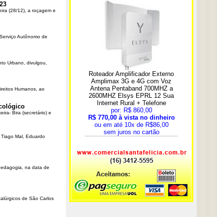
23
eira (28/12), a roçagem e
o Serviço Autônomo de
nto Urbano, divulgou,
Direitos Humanos, ao
cológico
ra- Bira (secretário) e
r Tiago Mal, Eduardo
Pedagogia, na data de
talúrgicos de São Carlos