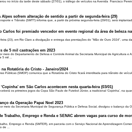
berou no início da tarde deste sábado (27/01), o tráfego de veículos na Avenida Francisco Pereir
 Alpes sofrem alteração de sentido a partir de segunda-feira (29)
ansporte e Trânsito (SMTT) informa que, a partir da próxima segunda-feira (29/01), será implantad
o Carlos foi premiado vencedor em evento regional da área de beleza na 
-feira (23), em Rio Claro a divulgação e entrega das premiações do "Mão de Ouro 2024", uma das
is de 5 mil castrações em 2023
por meio do Departamento de Defesa e Controle Animal da Secretaria Municipal de Agricultura e 
5 mil ...
 na Rotatória do Cristo - Janeiro/2024
ras Públicas (SMOP) comunica que a Rotatória do Cristo ficará interditada para trânsito de veícul
 ‘Copinha’ em São Carlos acontecem nesta quarta-feira (03/01)
ceberá os primeiros jogos da Copa São Paulo de Futebol Júnior, a tradicional ‘Copinha’, na quar
alanço da Operação Papai Noel 2023
por meio da Secretaria Municipal de Segurança Pública e Defesa Social, divulgou o balanço da 
 de Trabalho, Emprego e Renda e SENAC abrem vagas para curso de mon
rabalho, Emprego e Renda (SMTER), em parceria com o Serviço Nacional de Aprendizagem Comer
o de ...