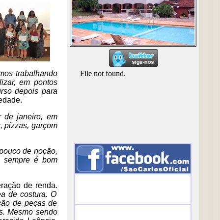
mos trabalhando
izar, em pontos
urso depois para
iedade.
r de janeiro, em
, pizzas, garçom
 pouco de noção,
 é sempre é bom
eração de renda.
a de costura. O
ução de peças de
tos. Mesmo sendo