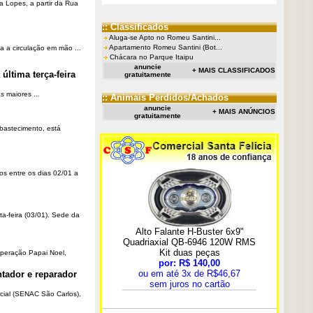
a Lopes, a partir da Rua
:: Classificados
Aluga-se Apto no Romeu Santini...
Apartamento Romeu Santini (Bot...
a a circulação em mão ...
Chácara no Parque Itaipu
anuncie
+ MAIS CLASSIFICADOS
última terça-feira
gratuitamente
 maiores ...
:: Animais Perdidos/Achados
anuncie
+ MAIS ANÚNCIOS
gratuitamente
Abastecimento, está
os entre os dias 02/01 a
ta-feira (03/01). Sede da
Operação Papai Noel,
tador e reparador
cial (SENAC São Carlos),