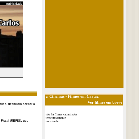
publicidade
::
Cinemas
- Filmes em Cartaz
Ver filmes em breve
rlos, decidiram aceitar a
não há filmes cadastrados
tente novamente
Fiscal (REFIS), que
mais tarde