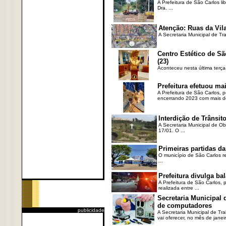
A Prefeitura de São Carlos li
Dra. ...
Atenção: Ruas da Vila
A Secretaria Municipal de Tr
Centro Estético de Sã
(23)
Aconteceu nesta última terça
Prefeitura efetuou ma
A Prefeitura de São Carlos, 
encerrando 2023 com mais de 
Interdição de Trânsito
A Secretaria Municipal de Ob
17/01. O ...
Primeiras partidas da
O município de São Carlos re
...
Prefeitura divulga b
A Prefeitura de São Carlos, 
realizada entre ...
Secretaria Municipal
de computadores
publicidade
A Secretaria Municipal de T
vai oferecer, no mês de janeir