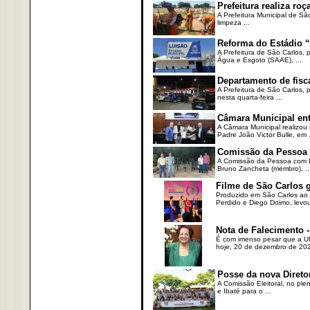
Prefeitura realiza r
A Prefeitura Municipal de Sã
limpeza ...
Reforma do Estádio “
A Prefeitura de São Carlos, 
Água e Esgoto (SAAE), ...
Departamento de fisc
A Prefeitura de São Carlos,
nesta quarta-feira ...
Câmara Municipal ent
A Câmara Municipal realizou 
Padre João Victor Bulle, em .
Comissão da Pessoa c
A Comissão da Pessoa com Defi
Bruno Zancheta (membro), ..
Filme de São Carlos 
Produzido em São Carlos ao l
Perdido e Diego Doimo, levou 
Nota de Falecimento -
É com imenso pesar que a UN
hoje, 20 de dezembro de 2023
Posse da nova Direto
A Comissão Eleitoral, no ple
e Ibaté para o ...