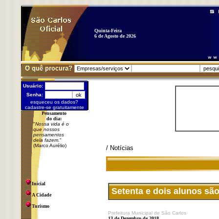
Quinta-Feira
6 de Agosto de 2026
O quê procura?
Usuário:
Senha:
esqueceu os dados?
cadastre-se gratuitamente
Pensamento
do dia:
"
Nossa vida é o
que nossos
pensamentos
dela fazem.
"
(Marco Aurélio)
/ Notícias
Inicial
Setenta e dois alunos são
A Cidade
Turismo
Prefeitura Municipal de São Carlos
13 de Dezembro de 2018