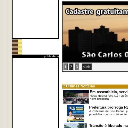
publicidade
1
2
3
slide
:: Últimas Notícias
Em assembleia, servi
Nesta quarta-feira (15), após
nova proposta ...
Prefeitura prorroga R
A Prefeitura de São Carlos, 
possibilita que o contribuinte .
Trânsito é liberado na