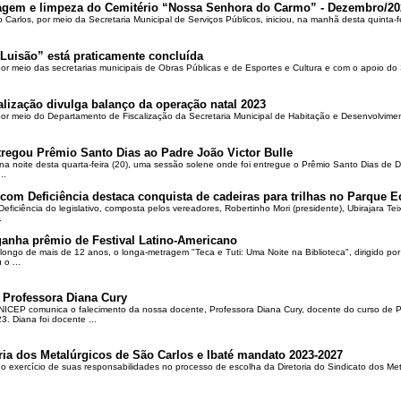
oçagem e limpeza do Cemitério “Nossa Senhora do Carmo” - Dezembro/20
o Carlos, por meio da Secretaria Municipal de Serviços Públicos, iniciou, na manhã desta quinta-f
Luisão” está praticamente concluída
por meio das secretarias municipais de Obras Públicas e de Esportes e Cultura e com o apoio d
alização divulga balanço da operação natal 2023
 por meio do Departamento de Fiscalização da Secretaria Municipal de Habitação e Desenvolvime
regou Prêmio Santo Dias ao Padre João Victor Bulle
na noite desta quarta-feira (20), uma sessão solene onde foi entregue o Prêmio Santo Dias de 
..
om Deficiência destaca conquista de cadeiras para trilhas no Parque E
ciência do legislativo, composta pelos vereadores, Robertinho Mori (presidente), Ubirajara Teixei
.
ganha prêmio de Festival Latino-Americano
ongo de mais de 12 anos, o longa-metragem "Teca e Tuti: Uma Noite na Biblioteca", dirigido po
o ...
 Professora Diana Cury
ICEP comunica o falecimento da nossa docente, Professora Diana Cury, docente do curso de 
. Diana foi docente ...
ria dos Metalúrgicos de São Carlos e Ibaté mandato 2023-2027
no exercício de suas responsabilidades no processo de escolha da Diretoria do Sindicato dos Me