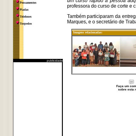
um curso rápido a pessoa adq
Pensamentos
professora do curso de corte e c
Piadas
Também participaram da entrega 
Telefones
Marques, e o secretário de Tra
Torpedos
Imagens relacionadas:
publicidade
Faça um com
sobre esta n