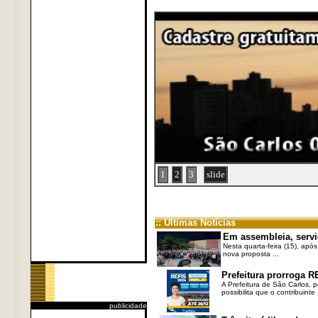
1
2
3
slide
:: Últimas Notícias
Em assembleia, servi
Nesta quarta-feira (15), após
nova proposta ...
Prefeitura prorroga R
A Prefeitura de São Carlos, 
possibilita que o contribuinte .
publicidade