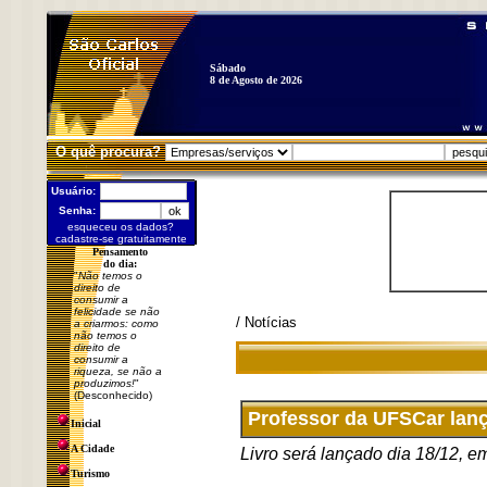
Sábado
8 de Agosto de 2026
O quê procura?
Usuário:
Senha:
esqueceu os dados?
cadastre-se gratuitamente
Pensamento
do dia:
"
Não temos o
direito de
consumir a
felicidade se não
/ Notícias
a criarmos: como
não temos o
direito de
consumir a
riqueza, se não a
produzimos!
"
(Desconhecido)
Professor da UFSCar lanç
Inicial
A Cidade
Livro será lançado dia 18/12, 
Turismo