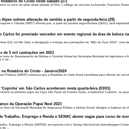
 Rotatório do Cristo neste sábado (27)
berou no início da tarde deste sábado (27/01), o tráfego de veículos na Avenida Francisco Pereir
 Alpes sofrem alteração de sentido a partir de segunda-feira (29)
ansporte e Trânsito (SMTT) informa que, a partir da próxima segunda-feira (29/01), será implantad
o Carlos foi premiado vencedor em evento regional da área de beleza na 
-feira (23), em Rio Claro a divulgação e entrega das premiações do "Mão de Ouro 2024", uma das
is de 5 mil castrações em 2023
por meio do Departamento de Defesa e Controle Animal da Secretaria Municipal de Agricultura e 
5 mil ...
 na Rotatória do Cristo - Janeiro/2024
ras Públicas (SMOP) comunica que a Rotatória do Cristo ficará interditada para trânsito de veícul
 ‘Copinha’ em São Carlos acontecem nesta quarta-feira (03/01)
ceberá os primeiros jogos da Copa São Paulo de Futebol Júnior, a tradicional ‘Copinha’, na quar
alanço da Operação Papai Noel 2023
por meio da Secretaria Municipal de Segurança Pública e Defesa Social, divulgou o balanço da 
 de Trabalho, Emprego e Renda e SENAC abrem vagas para curso de mon
rabalho, Emprego e Renda (SMTER), em parceria com o Serviço Nacional de Aprendizagem Comer
o de ...