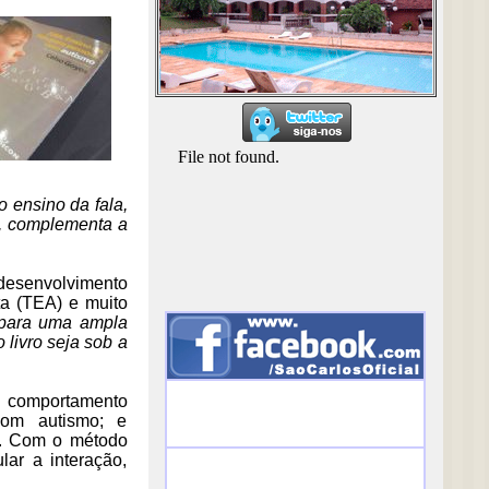
o ensino da fala,
), complementa a
 desenvolvimento
ta (TEA) e muito
 para uma ampla
 livro seja sob a
 comportamento
om autismo; e
os. Com o método
lar a interação,