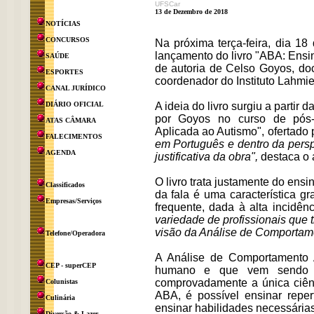
UFSCar
13 de Dezembro de 2018
NOTÍCIAS
CONCURSOS
Na próxima terça-feira, dia 1
lançamento do livro "ABA: Ensi
SAÚDE
de autoria de Celso Goyos, do
ESPORTES
coordenador do Instituto Lahmi
CANAL JURÍDICO
DIÁRIO OFICIAL
A ideia do livro surgiu a partir
por Goyos no curso de pós
ATAS CÂMARA
Aplicada ao Autismo", ofertado
FALECIMENTOS
em Português e dentro da persp
AGENDA
justificativa da obra",
destaca o a
O livro trata justamente do ens
Classificados
da fala é uma característica 
Empresas/Serviços
frequente, dada à alta incidênc
variedade de profissionais que t
visão da Análise de Comportame
Telefone/Operadora
A Análise de Comportamento
CEP - superCEP
humano e que vem sendo a
comprovadamente a única ciênc
Colunistas
ABA, é possível ensinar reper
Culinária
ensinar habilidades necessárias
Diversão & Lazer