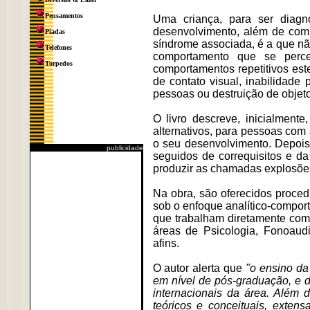
Pensamentos
Uma criança, para ser diagno
desenvolvimento, além de comp
Piadas
síndrome associada, é a que não
Telefones
comportamento que se perc
Torpedos
comportamentos repetitivos est
de contato visual, inabilidade
pessoas ou destruição de objeto
O livro descreve, inicialment
alternativos, para pessoas com
o seu desenvolvimento. Depois,
publicidade
seguidos de correquisitos e da
produzir as chamadas explosõe
Na obra, são oferecidos procedi
sob o enfoque analítico-comport
que trabalham diretamente com
áreas de Psicologia, Fonoaud
afins.
O autor alerta que
"o ensino da
em nível de pós-graduação, e 
internacionais da área. Além 
teóricos e conceituais, exten