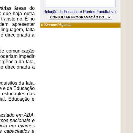
várias áreas do
Relação de Feriados e Pontos Facultativos
s que haja outra
 transtorno. É no
dem apresentar
::
Eventos/Agenda
linguagem, falta
de direcionada a
 de comunicação
poderiam impedir
rgência da fala,
se direcionada a
quisitos da fala,
de e da Educação
 estudantes das
ial, Educação e
pacitado em ABA,
smos nacionais e
iência em exames
as capacitados e