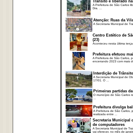
Trânsito é liberado na
A Prefeitura de São Carlos li
Dra. ...
Atenção: Ruas da Vila
A Secretaria Municipal de Tr
Centro Estético de Sã
(23)
Aconteceu nesta última terça
Prefeitura efetuou ma
A Prefeitura de São Carlos, 
encerrando 2023 com mais de 
Interdição de Trânsito
A Secretaria Municipal de Ob
17/01. O ...
Primeiras partidas da
O município de São Carlos re
...
Prefeitura divulga b
A Prefeitura de São Carlos, 
realizada entre ...
Secretaria Municipal
de computadores
A Secretaria Municipal de T
vai oferecer, no mês de janeir