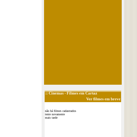
::
Cinemas
- Filmes em Cartaz
Ver filmes em breve
não há filmes cadastrados
tente novamente
mais tarde