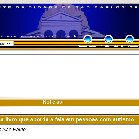
Notícias
a livro que aborda a fala em pessoas com autismo
em São Paulo