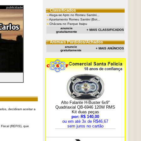
publicidade
:: Classificados
Aluga-se Apto no Romeu Santini...
Apartamento Romeu Santini (Bot...
Chácara no Parque Itaipu
anuncie
+ MAIS CLASSIFICADOS
gratuitamente
:: Animais Perdidos/Achados
anuncie
+ MAIS ANÚNCIOS
gratuitamente
rlos, decidiram aceitar a
Fiscal (REFIS), que