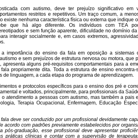
sticada com autismo, deve ter prejuízo significativo em 
ortamentos restritos e repetitivos. Um traço comum, a meno
 existe nenhuma característica física ou externa que indique o
ebe que há algo diferente. Os indivíduos com TEA po
ereotipados e sem função aparente, dificuldade no domínio da 
 para interagir socialmente e, em casos extremos, agressivida
s.
e, a importância do ensino da fala em oposição a sistemas
 autismo e sem prejuízos de estrutura nervosa ou motora, que 
 apresenta alguns pré-requisitos comportamentais para a eme
 fala propriamente dita. Toda a estrutura de ensino encontra-
s de linguagem, a cada etapa do programa de aprendizagem.
mentos e protocolos específicos para o ensino dos pré e corre
amental e voltados, principalmente, para profissionais da Saú
 o atendimento a pessoas com autismo, mas também a pais e
iologia, Terapia Ocupacional, Enfermagem, Educação Espec
 fala deve ser conduzido por um profissional devidamente ca
de acordo com padrões previamente estabelecidos por organi
da pós-graduação, esse profissional deve apresentar profic
sas práticas clínicas e contar com a supervisão de terapeut