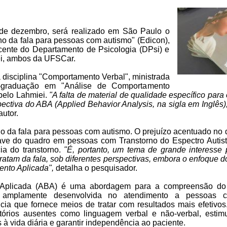
8 de dezembro, será realizado em São Paulo o
no da fala para pessoas com autismo" (Edicon),
cente do Departamento de Psicologia (DPsi) e
ei, ambos da UFSCar.
 da disciplina "Comportamento Verbal", ministrada
-graduação em "Análise de Comportamento
 pelo Lahmiei.
"A falta de material de qualidade específico para 
ectiva do ABA (Applied Behavior Analysis, na sigla em Inglês
utor.
ino da fala para pessoas com autismo. O prejuízo acentuado no
grave do quadro em pessoas com Transtorno do Espectro Autis
ia do transtorno.
"É, portanto, um tema de grande interesse
ratam da fala, sob diferentes perspectivas, embora o enfoque do
nto Aplicada",
detalha o pesquisador.
 Aplicada (ABA) é uma abordagem para a compreensão do
mplamente desenvolvida no atendimento a pessoas c
ia que fornece meios de tratar com resultados mais efetiv
tórios ausentes como linguagem verbal e não-verbal, estimu
 à vida diária e garantir independência ao paciente.