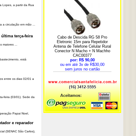
a Lopes, a partir da Rua
a a circulação em mão ...
última terça-feira
 maiores ...
Abastecimento, está
os entre os dias 02/01 a
ta-feira (03/01). Sede da
Operação Papai Noel,
tador e reparador
cial (SENAC São Carlos),