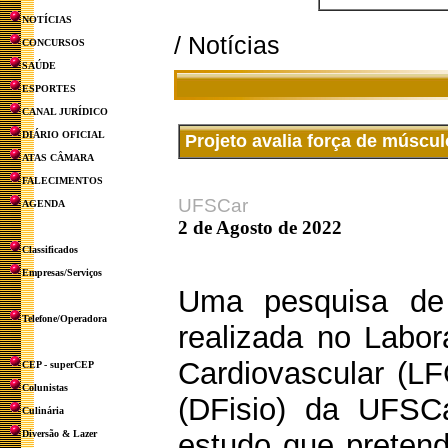
NOTÍCIAS
/ Notícias
CONCURSOS
SAÚDE
ESPORTES
CANAL JURÍDICO
DIÁRIO OFICIAL
Projeto avalia força de múscu
ATAS CÂMARA
FALECIMENTOS
UFSCar
AGENDA
2 de Agosto de 2022
Classificados
Empresas/Serviços
Uma pesquisa de i
Telefone/Operadora
realizada no Labora
Cardiovascular (LF
CEP - superCEP
Colunistas
(DFisio) da UFSCa
Culinária
Diversão & Lazer
estudo que pretend