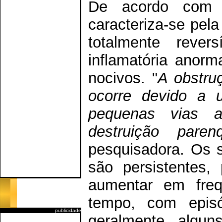
De acordo com 
caracteriza-se pela
totalmente rever
inflamatória anorm
nocivos. "
A obstru
ocorre devido a 
pequenas vias aér
destruição paren
pesquisadora. Os s
são persistentes,
aumentar em freq
tempo, com epis
publicidade
geralmente, alguns