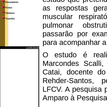
Pensamentos
as respostas ger
Piadas
Telefones
muscular respira
Torpedos
pulmonar obstrut
passarão por exa
para acompanhar a
publicidade
O estudo é reali
Marcondes Scalli,
Catai, docente do
Rehder-Santos, p
LFCV. A pesquisa 
Amparo à Pesquisa