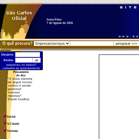
Sexta-Feira
7 de Agosto de 2026
O quê procura?
Usuário:
Senha:
esqueceu os dados?
cadastre-se gratuitamente
Pensamento
do dia:
"
A única maneira
de seguir nossos
sonhos é sendo
generoso
conosco
mesmos!
"
(Paulo Coelho)
Inicial
A Cidade
Turismo