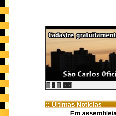
1
2
3
slide
:: Últimas Notícias
Em assembleia