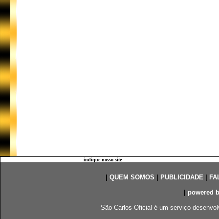
indique nosso site
|
QUEM SOMOS
|
PUBLICIDADE
|
FA
|
powered 
São Carlos Oficial é um serviço desenvol