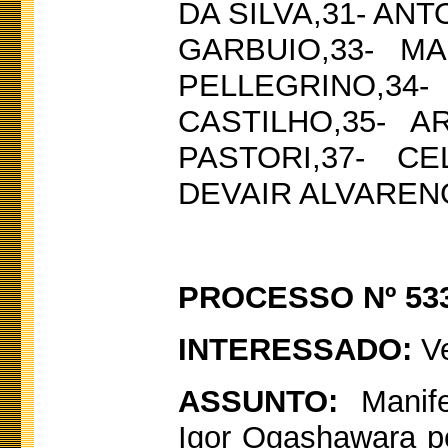
DA SILVA,31- AN
GARBUIO,33- M
PELLEGRINO
CASTILHO,35- 
PASTORI,37- C
DEVAIR ALVARENG
PROCESSO Nº 533
INTERESSADO:
Ve
ASSUNTO:
Manife
Igor Ogashawara p