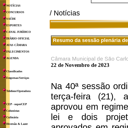
NOTÍCIAS
/ Notícias
CONCURSOS
SAÚDE
ESPORTES
CANAL JURÍDICO
DIÁRIO OFICIAL
Resumo da sessão plenária d
ATAS CÂMARA
FALECIMENTOS
Câmara Municipal de São Carl
AGENDA
22 de Novembro de 2023
Classificados
Empresas/Serviços
Na 40ª sessão ordi
Telefone/Operadora
terça-feira (21),
aprovou em regime
CEP - superCEP
Colunistas
lei e dois proje
Culinária
Diversão & Lazer
aprovados em regim