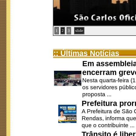
1
2
3
slide
:: Últimas Notícias
Em assembleia
encerram grev
Nesta quarta-feira (
os servidores públic
proposta ...
Prefeitura pro
A Prefeitura de São 
Rendas, informa que
que o contribuinte ...
Trânsito é lib