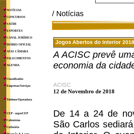
NOTÍCIAS
/ Notícias
CONCURSOS
SAÚDE
ESPORTES
CANAL JURÍDICO
Jogos Abertos do Interior 20
DIÁRIO OFICIAL
A ACISC prevê uma 
ATAS CÂMARA
FALECIMENTOS
economia da cidad
AGENDA
Classificados
ACISC
Empresas/Serviços
12 de Novembro de 2018
Telefone/Operadora
De 14 a 24 de no
CEP - superCEP
Colunistas
São Carlos sediará
Culinária
Diversão & Lazer