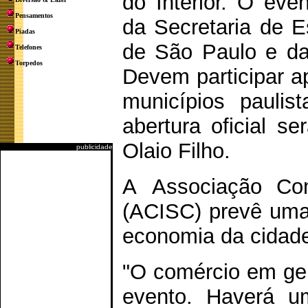
do Interior. O eve
Pensamentos
da Secretaria de E
Piadas
de São Paulo e da 
Telefones
Torpedos
Devem participar a
municípios paulis
abertura oficial s
Olaio Filho.
publicidade
A Associação Com
(ACISC) prevê uma 
economia da cidad
"O comércio em ge
evento. Haverá u