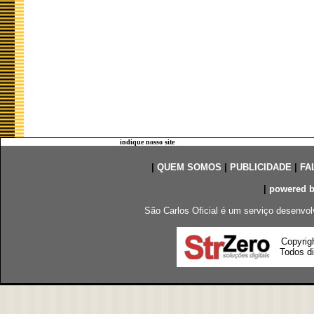
indique nosso site
|
QUEM SOMOS
|
PUBLICIDADE
|
FA
|
powered 
São Carlos Oficial é um serviço desenvol
Copyrig
Todos di