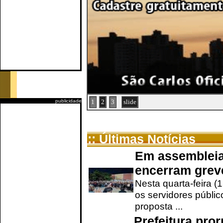
publicidade
1
2
3
slide
:: Últimas Notícias
Em assembleia
encerram grev
Nesta quarta-feira (
os servidores públic
proposta ...
Prefeitura pro