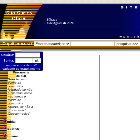
Sábado
8 de Agosto de 2026
O quê procura?
Usuário:
Senha:
esqueceu os dados?
cadastre-se gratuitamente
Pensamento
do dia:
"
Não temos o
direito de
consumir a
felicidade se não
a criarmos: como
não temos o
direito de
consumir a
riqueza, se não a
produzimos!
"
(Desconhecido)
Inicial
A Cidade
Turismo