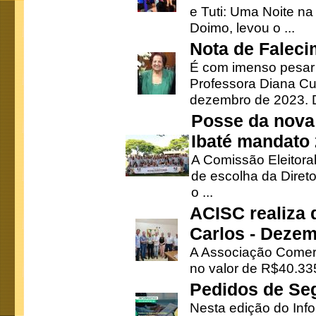
e Tuti: Uma Noite na
Doimo, levou o ...
Nota de Faleci
É com imenso pesar
Professora Diana Cu
dezembro de 2023. Di
Posse da nova 
Ibaté mandato
A Comissão Eleitora
de escolha da Direto
o ...
ACISC realiza 
Carlos - Deze
A Associação Comerc
no valor de R$40.335
Pedidos de Se
Nesta edição do Inf