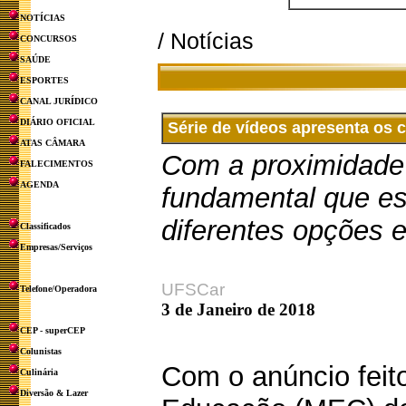
NOTÍCIAS
/ Notícias
CONCURSOS
SAÚDE
ESPORTES
CANAL JURÍDICO
DIÁRIO OFICIAL
Série de vídeos apresenta os 
ATAS CÂMARA
Com a proximidade 
FALECIMENTOS
AGENDA
fundamental que e
diferentes opções e
Classificados
Empresas/Serviços
UFSCar
Telefone/Operadora
3 de Janeiro de 2018
CEP - superCEP
Colunistas
Com o anúncio feito
Culinária
Diversão & Lazer