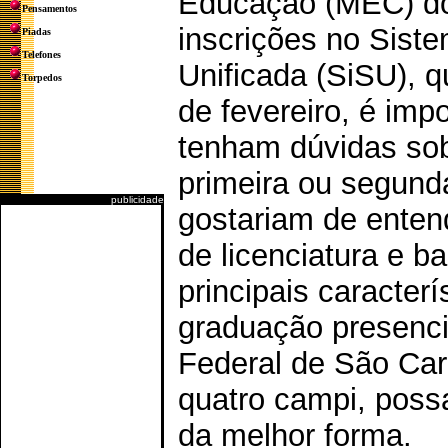
Educação (MEC) do 
Pensamentos
inscrições no Sist
Piadas
Telefones
Unificada (SiSU), q
Torpedos
de fevereiro, é imp
tenham dúvidas sob
primeira ou segund
publicidade
gostariam de enten
de licenciatura e b
principais caracter
graduação presenci
Federal de São Car
quatro campi, poss
da melhor forma.