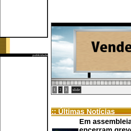
publicidade
1
2
3
slide
:: Últimas Notícias
Em assembleia
encerram grev