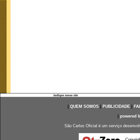
indique nosso site
|
QUEM SOMOS
|
PUBLICIDADE
|
FA
|
powered 
São Carlos Oficial é um serviço desenvol
Copyrig