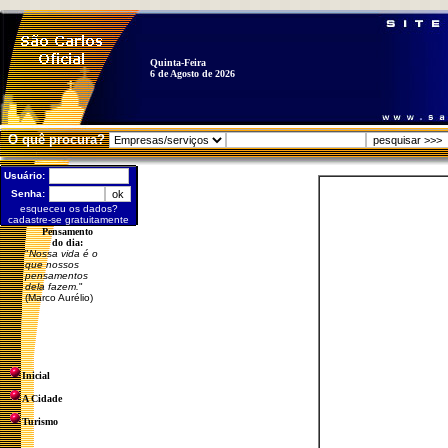
Quinta-Feira
6 de Agosto de 2026
O quê procura?
Usuário:
Senha:
esqueceu os dados?
cadastre-se gratuitamente
Pensamento
do dia:
"
Nossa vida é o
que nossos
pensamentos
dela fazem.
"
(Marco Aurélio)
Inicial
A Cidade
Turismo