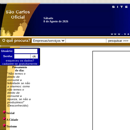
Sábado
8 de Agosto de 2026
O quê procura?
Usuário:
Senha:
esqueceu os dados?
cadastre-se gratuitamente
Pensamento
do dia:
"
Não temos o
direito de
consumir a
felicidade se não
a criarmos: como
não temos o
direito de
consumir a
riqueza, se não a
produzimos!
"
(Desconhecido)
Inicial
A Cidade
Turismo