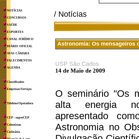
NOTÍCIAS
/ Notícias
CONCURSOS
SAÚDE
ESPORTES
CANAL JURÍDICO
Astronomia: Os mensageiros d
DIÁRIO OFICIAL
ATAS CÂMARA
FALECIMENTOS
USP São Carlos
AGENDA
14 de Maio de 2009
Classificados
Empresas/Serviços
O seminário "Os 
alta energia n
Telefone/Operadora
apresentado com
CEP - superCEP
Astronomia no Obs
Colunistas
Culinária
Divulgação Científ
Diversão & Lazer