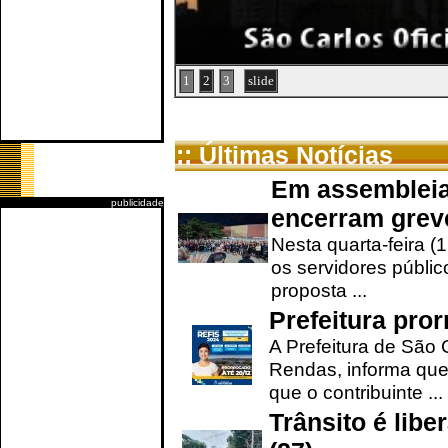
1
2
3
slide
:: Últimas Notícias
Em assembleia
publicidade
encerram grev
Nesta quarta-feira (
os servidores públic
proposta ...
Prefeitura pro
A Prefeitura de São 
Rendas, informa que
que o contribuinte ...
Trânsito é lib