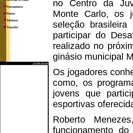
no Centro da Juve
Pensamentos
Monte Carlo, os 
Piadas
Telefones
seleção brasileira
Torpedos
participar do Desa
realizado no próxi
ginásio municipal Mi
publicidade
Os jogadores conhe
como, os program
jovens que partic
esportivas oferecid
Roberto Menezes
funcionamento do 