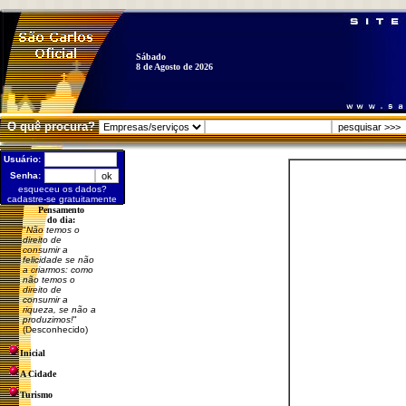
Sábado
8 de Agosto de 2026
O quê procura?
Usuário:
Senha:
esqueceu os dados?
cadastre-se gratuitamente
Pensamento
do dia:
"
Não temos o
direito de
consumir a
felicidade se não
a criarmos: como
não temos o
direito de
consumir a
riqueza, se não a
produzimos!
"
(Desconhecido)
Inicial
A Cidade
Turismo