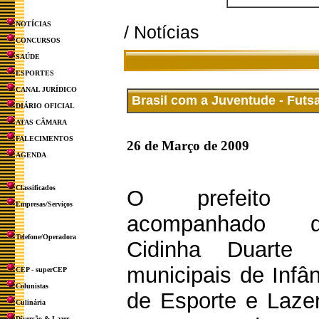
NOTÍCIAS
/ Notícias
CONCURSOS
SAÚDE
ESPORTES
CANAL JURÍDICO
Brasil com a Juventude - Futsa
DIÁRIO OFICIAL
ATAS CÂMARA
FALECIMENTOS
26 de Março de 2009
AGENDA
Classificados
O prefeito O
Empresas/Serviços
acompanhado d
Telefone/Operadora
Cidinha Duarte 
municipais de Infâ
CEP - superCEP
Colunistas
de Esporte e Lazer
Culinária
Diversão & Lazer