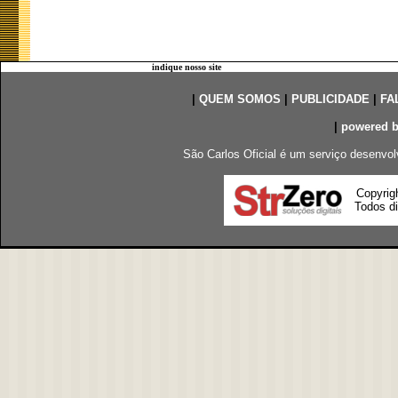
indique nosso site
|
QUEM SOMOS
|
PUBLICIDADE
|
FA
|
powered 
São Carlos Oficial é um serviço desenvol
Copyrig
Todos di