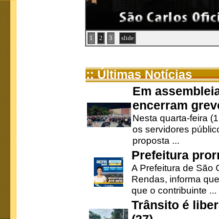
1
2
3
slide
:: Últimas Notícias
Em assembleia
encerram grev
Nesta quarta-feira (
os servidores públic
proposta ...
Prefeitura pro
A Prefeitura de São 
Rendas, informa que
que o contribuinte ...
Trânsito é lib