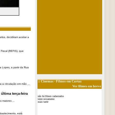
rlos, decidiram aceitar a
Fiscal (REFIS), que
a Lopes, a partir da Rua
::
Cinemas
- Filmes em Cartaz
a a circulação em mão ...
Ver filmes em breve
última terça-feira
não há filmes cadastrados
tente novamente
 maiores ...
mais tarde
Abastecimento, está