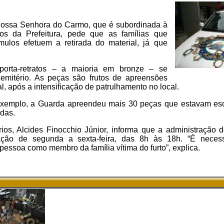
Nossa Senhora do Carmo, que é subordinada à
cos da Prefeitura, pede que as famílias que
mulos efetuem a retirada do material, já que
e porta-retratos – a maioria em bronze – se
mitério. As peças são frutos de apreensões
, após a intensificação de patrulhamento no local.
or exemplo, a Guarda apreendeu mais 30 peças que estavam 
adas.
os, Alcides Finocchio Júnior, informa que a administração d
ação de segunda a sexta-feira, das 8h às 18h. “É necess
essoa como membro da família vítima do furto”, explica.