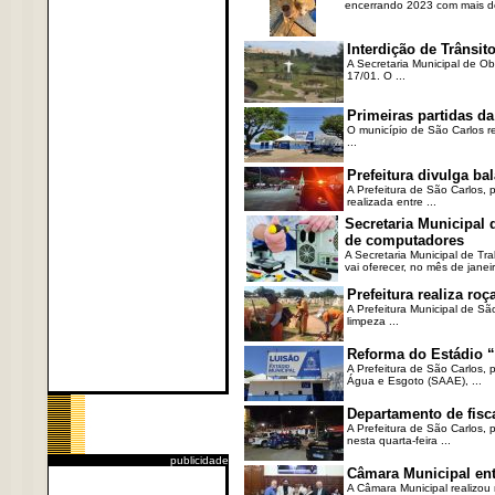
encerrando 2023 com mais de 
Interdição de Trânsito
A Secretaria Municipal de Ob
17/01. O ...
Primeiras partidas da
O município de São Carlos re
...
Prefeitura divulga b
A Prefeitura de São Carlos, 
realizada entre ...
Secretaria Municipal
de computadores
A Secretaria Municipal de T
vai oferecer, no mês de janeir
Prefeitura realiza r
A Prefeitura Municipal de Sã
limpeza ...
Reforma do Estádio “
A Prefeitura de São Carlos, 
Água e Esgoto (SAAE), ...
Departamento de fisc
A Prefeitura de São Carlos,
nesta quarta-feira ...
publicidade
Câmara Municipal ent
A Câmara Municipal realizou 