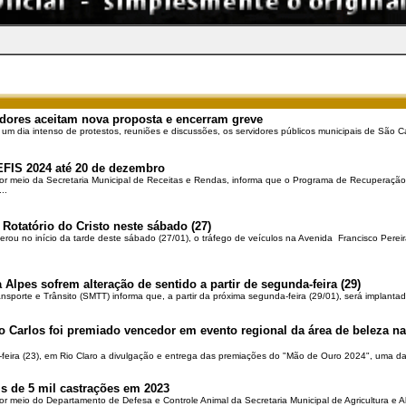
dores aceitam nova proposta e encerram greve
 um dia intenso de protestos, reuniões e discussões, os servidores públicos municipais de São Ca
EFIS 2024 até 20 de dezembro
por meio da Secretaria Municipal de Receitas e Rendas, informa que o Programa de Recuperação 
..
 Rotatório do Cristo neste sábado (27)
berou no início da tarde deste sábado (27/01), o tráfego de veículos na Avenida Francisco Pereir
 Alpes sofrem alteração de sentido a partir de segunda-feira (29)
ansporte e Trânsito (SMTT) informa que, a partir da próxima segunda-feira (29/01), será implantad
o Carlos foi premiado vencedor em evento regional da área de beleza na 
-feira (23), em Rio Claro a divulgação e entrega das premiações do "Mão de Ouro 2024", uma das
is de 5 mil castrações em 2023
por meio do Departamento de Defesa e Controle Animal da Secretaria Municipal de Agricultura e 