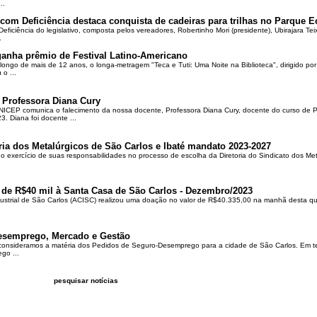
..
om Deficiência destaca conquista de cadeiras para trilhas no Parque E
ciência do legislativo, composta pelos vereadores, Robertinho Mori (presidente), Ubirajara Teixei
.
ganha prêmio de Festival Latino-Americano
ongo de mais de 12 anos, o longa-metragem "Teca e Tuti: Uma Noite na Biblioteca", dirigido po
o ...
 Professora Diana Cury
ICEP comunica o falecimento da nossa docente, Professora Diana Cury, docente do curso de 
. Diana foi docente ...
ria dos Metalúrgicos de São Carlos e Ibaté mandato 2023-2027
no exercício de suas responsabilidades no processo de escolha da Diretoria do Sindicato dos Me
 de R$40 mil à Santa Casa de São Carlos - Dezembro/2023
ustrial de São Carlos (ACISC) realizou uma doação no valor de R$40.335,00 na manhã desta quin
esemprego, Mercado e Gestão
 consideramos a matéria dos Pedidos de Seguro-Desemprego para a cidade de São Carlos. Em te
go ...
pesquisar notícias