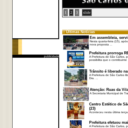
1
2
3
slide
:: Últimas Notícias
Em assembleia, servi
Nesta quarta-feira (15), após
nova proposta ...
Prefeitura prorroga R
publicidade
A Prefeitura de São Carlos, 
possibilita que o contribuinte .
Trânsito é liberado na
A Prefeitura de São Carlos li
Dra. ...
Atenção: Ruas da Vila
A Secretaria Municipal de Tr
Centro Estético de Sã
(23)
Aconteceu nesta última terça
Prefeitura efetuou ma
A Prefeitura de São Carlos, 