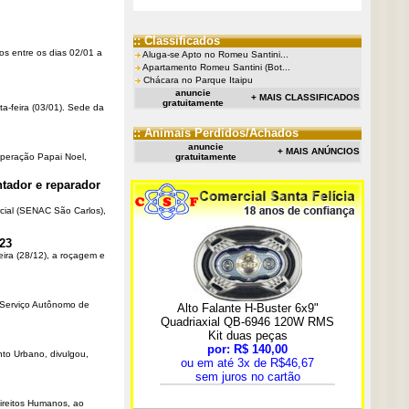
:: Classificados
os entre os dias 02/01 a
Aluga-se Apto no Romeu Santini...
Apartamento Romeu Santini (Bot...
Chácara no Parque Itaipu
anuncie
+ MAIS CLASSIFICADOS
gratuitamente
ta-feira (03/01). Sede da
:: Animais Perdidos/Achados
anuncie
+ MAIS ANÚNCIOS
Operação Papai Noel,
gratuitamente
tador e reparador
cial (SENAC São Carlos),
23
eira (28/12), a roçagem e
o Serviço Autônomo de
nto Urbano, divulgou,
Direitos Humanos, ao