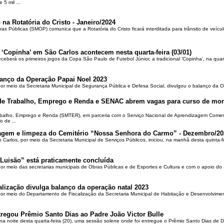
5 mil ...
 na Rotatória do Cristo - Janeiro/2024
ras Públicas (SMOP) comunica que a Rotatória do Cristo ficará interditada para trânsito de veícul
 ‘Copinha’ em São Carlos acontecem nesta quarta-feira (03/01)
ceberá os primeiros jogos da Copa São Paulo de Futebol Júnior, a tradicional ‘Copinha’, na quar
alanço da Operação Papai Noel 2023
por meio da Secretaria Municipal de Segurança Pública e Defesa Social, divulgou o balanço da 
 de Trabalho, Emprego e Renda e SENAC abrem vagas para curso de mon
rabalho, Emprego e Renda (SMTER), em parceria com o Serviço Nacional de Aprendizagem Comer
o de ...
oçagem e limpeza do Cemitério “Nossa Senhora do Carmo” - Dezembro/20
o Carlos, por meio da Secretaria Municipal de Serviços Públicos, iniciou, na manhã desta quinta-f
Luisão” está praticamente concluída
por meio das secretarias municipais de Obras Públicas e de Esportes e Cultura e com o apoio d
alização divulga balanço da operação natal 2023
 por meio do Departamento de Fiscalização da Secretaria Municipal de Habitação e Desenvolvime
regou Prêmio Santo Dias ao Padre João Victor Bulle
na noite desta quarta-feira (20), uma sessão solene onde foi entregue o Prêmio Santo Dias de 