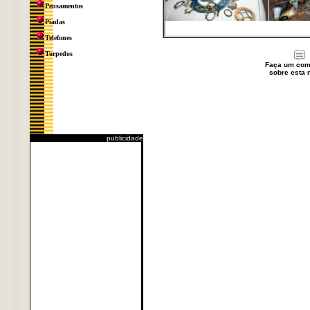
Pensamentos
Piadas
Telefones
Torpedos
Faça um com
sobre esta n
publicidade