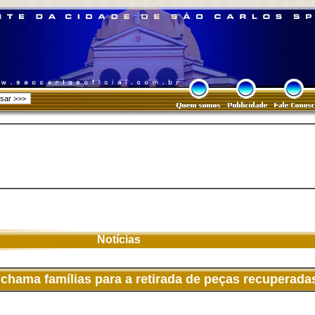
Notícias
 chama famílias para a retirada de peças recuperada