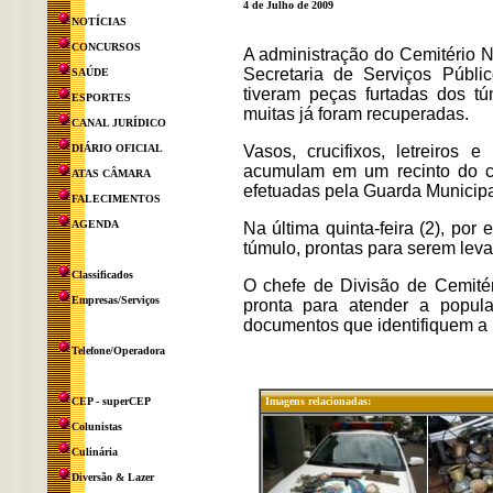
4 de Julho de 2009
NOTÍCIAS
CONCURSOS
A administração do Cemitério 
Secretaria de Serviços Públi
SAÚDE
tiveram peças furtadas dos tú
ESPORTES
muitas já foram recuperadas.
CANAL JURÍDICO
DIÁRIO OFICIAL
Vasos, crucifixos, letreiros 
acumulam em um recinto do ce
ATAS CÂMARA
efetuadas pela Guarda Municipal
FALECIMENTOS
AGENDA
Na última quinta-feira (2), p
túmulo, prontas para serem lev
Classificados
O chefe de Divisão de Cemitéri
Empresas/Serviços
pronta para atender a popul
documentos que identifiquem a p
Telefone/Operadora
CEP - superCEP
Imagens relacionadas:
Colunistas
Culinária
Diversão & Lazer