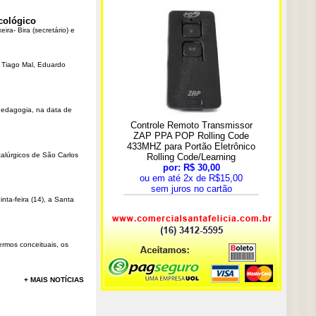
cológico
ra- Bira (secretário) e
r Tiago Mal, Eduardo
Pedagogia, na data de
talúrgicos de São Carlos
ta-feira (14), a Santa
rmos conceituais, os
+ MAIS NOTÍCIAS