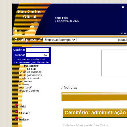
Sexta-Feira
7 de Agosto de 2026
O quê procura?
Usuário:
Senha:
esqueceu os dados?
cadastre-se gratuitamente
Pensamento
do dia:
"
A única maneira
de seguir nossos
sonhos é sendo
generoso
conosco
/ Notícias
mesmos!
"
(Paulo Coelho)
Inicial
Cemitério: administração
A Cidade
Turismo
Prefeitura Municipal de São Carlos