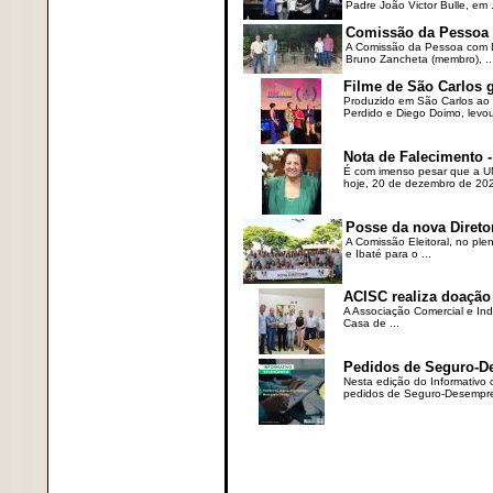
Padre João Victor Bulle, em .
Comissão da Pessoa c
A Comissão da Pessoa com Defi
Bruno Zancheta (membro), ..
Filme de São Carlos 
Produzido em São Carlos ao l
Perdido e Diego Doimo, levou 
Nota de Falecimento -
É com imenso pesar que a UN
hoje, 20 de dezembro de 2023
Posse da nova Direto
A Comissão Eleitoral, no ple
e Ibaté para o ...
ACISC realiza doação
A Associação Comercial e Ind
Casa de ...
Pedidos de Seguro-D
Nesta edição do Informativo
pedidos de Seguro-Desempre