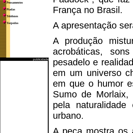
Pensamentos
França no Brasil.
Piadas
Telefones
A apresentação será
Torpedos
A produção mistur
acrobáticas, son
pesadelo e realida
publicidade
em um universo ch
em que o humor es
Sumo de Morlaix, 
pela naturalidad
urbano.
A peça mostra os a