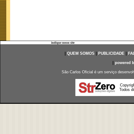
indique nosso site
|
QUEM SOMOS
|
PUBLICIDADE
|
FA
|
powered 
São Carlos Oficial é um serviço desenvol
Copyrig
Todos di