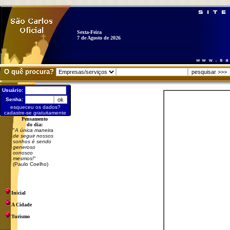
Sexta-Feira
7 de Agosto de 2026
O quê procura?
Usuário:
Senha:
esqueceu os dados?
cadastre-se gratuitamente
Pensamento
do dia:
"
A única maneira
de seguir nossos
sonhos é sendo
generoso
conosco
mesmos!
"
(Paulo Coelho)
Inicial
A Cidade
Turismo