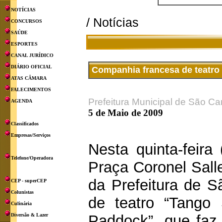
NOTÍCIAS
/ Notícias
CONCURSOS
SAÚDE
ESPORTES
CANAL JURÍDICO
DIÁRIO OFICIAL
Companhia francesa de teatro s
ATAS CÂMARA
FALECIMENTOS
Prefeitura Municipal de São Ca
AGENDA
5 de Maio de 2009
Classificados
Empresas/Serviços
Nesta quinta-feira
Telefone/Operadora
Praça Coronel Sall
da Prefeitura de S
CEP - superCEP
Colunistas
de teatro “Tango 
Culinária
Diversão & Lazer
Paddock”, que faz