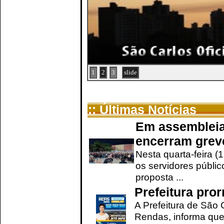
1
2
3
slide
:: Últimas Notícias
Em assembleia
encerram grev
Nesta quarta-feira (
os servidores públic
proposta ...
Prefeitura pro
A Prefeitura de São 
Rendas, informa que