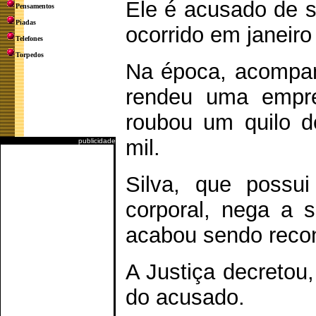
Ele é acusado de s
Pensamentos
Piadas
ocorrido em janeiro
Telefones
Torpedos
Na época, acompanh
rendeu uma empre
roubou um quilo d
mil.
publicidade
Silva, que possu
corporal, nega a s
acabou sendo recon
A Justiça decretou,
do acusado.