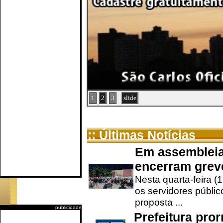
1
2
3
slide
:: Últimas Notícias
Em assembleia
encerram grev
Nesta quarta-feira (
os servidores públic
proposta ...
publicidade
Prefeitura pro