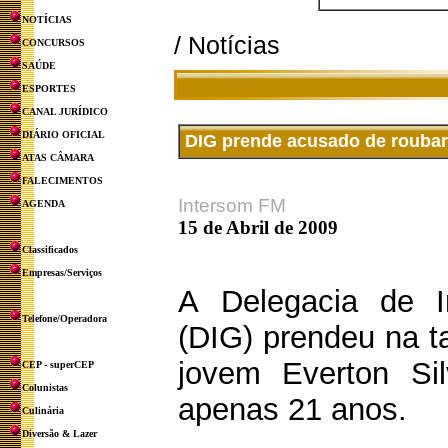
NOTÍCIAS
/ Notícias
CONCURSOS
SAÚDE
ESPORTES
CANAL JURÍDICO
DIÁRIO OFICIAL
DIG prende acusado de roubar
ATAS CÂMARA
FALECIMENTOS
Intersom FM
AGENDA
15 de Abril de 2009
Classificados
Empresas/Serviços
A Delegacia de I
Telefone/Operadora
(DIG) prendeu na t
jovem Everton Sil
CEP - superCEP
Colunistas
apenas 21 anos.
Culinária
Diversão & Lazer