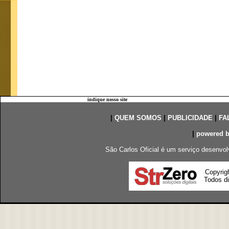
indique nosso site
|
QUEM SOMOS
|
PUBLICIDADE
|
FA
|
powered 
São Carlos Oficial é um serviço desenvol
Copyrig
Todos di