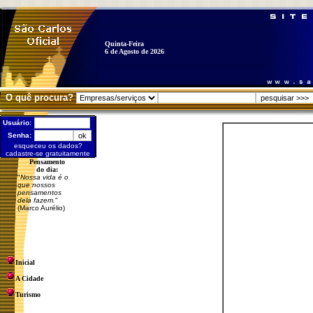
Quinta-Feira
6 de Agosto de 2026
O quê procura?
Usuário:
Senha:
esqueceu os dados?
cadastre-se gratuitamente
Pensamento
do dia:
"
Nossa vida é o
que nossos
pensamentos
dela fazem.
"
(Marco Aurélio)
Inicial
A Cidade
Turismo