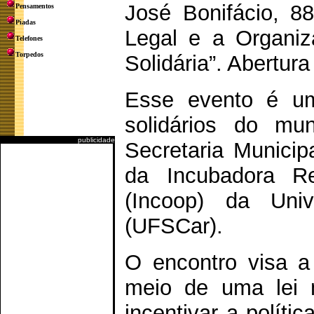
José Bonifácio, 8
Pensamentos
Piadas
Legal e a Organiz
Telefones
Torpedos
Solidária”. Abertura
Esse evento é u
solidários do mun
publicidade
Secretaria Munici
da Incubadora Re
(Incoop) da Uni
(UFSCar).
O encontro visa a
meio de uma lei m
incentivar a políti