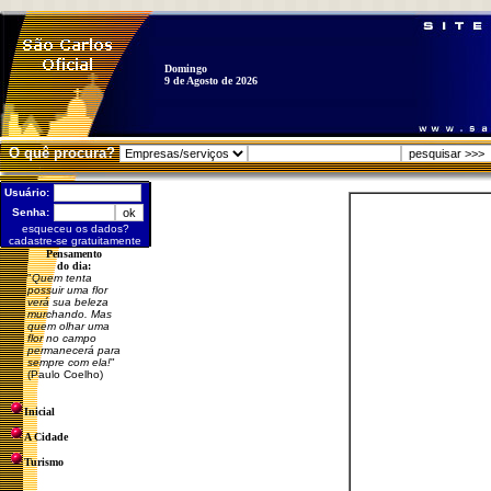
Domingo
9 de Agosto de 2026
O quê procura?
Usuário:
Senha:
esqueceu os dados?
cadastre-se gratuitamente
Pensamento
do dia:
"
Quem tenta
possuir uma flor
verá sua beleza
murchando. Mas
quem olhar uma
flor no campo
permanecerá para
sempre com ela!
"
(Paulo Coelho)
Inicial
A Cidade
Turismo