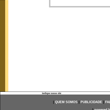
indique nosso site
|
QUEM SOMOS
|
PUBLICIDADE
|
FA
|
powered 