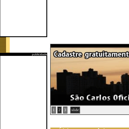
publicidade
1
2
3
slide