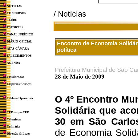
NOTÍCIAS
/ Notícias
CONCURSOS
SAÚDE
ESPORTES
CANAL JURÍDICO
DIÁRIO OFICIAL
Encontro de Economia Solidári
ATAS CÂMARA
política
FALECIMENTOS
AGENDA
Prefeitura Municipal de São Ca
28 de Maio de 2009
Classificados
Empresas/Serviços
O 4º Encontro Mu
Telefone/Operadora
Solidária que aco
CEP - superCEP
30 em São Carlo
Colunistas
Culinária
de Economia Solidá
Diversão & Lazer