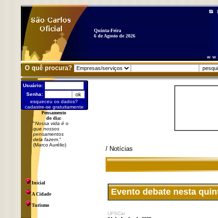
Quinta-Feira
6 de Agosto de 2026
O quê procura?
Usuário:
Senha:
esqueceu os dados?
cadastre-se gratuitamente
Pensamento
do dia:
"
Nossa vida é o
que nossos
pensamentos
dela fazem.
"
(Marco Aurélio)
/ Notícias
Inicial
Evento debate nesta quin
A Cidade
Turismo
UFSCar