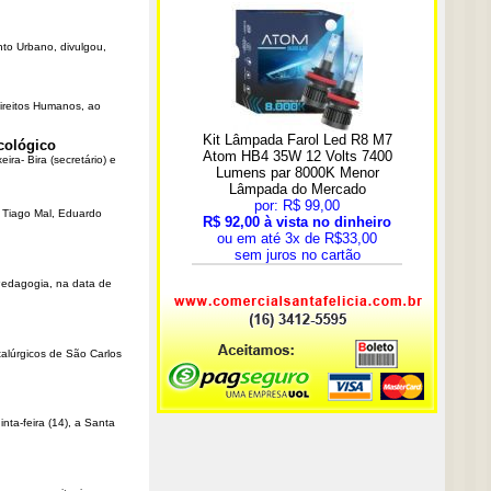
nto Urbano, divulgou,
Direitos Humanos, ao
cológico
ra- Bira (secretário) e
r Tiago Mal, Eduardo
Pedagogia, na data de
talúrgicos de São Carlos
ta-feira (14), a Santa