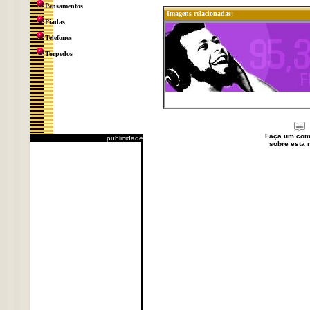
Pensamentos
Imagens relacionadas:
Piadas
Telefones
Torpedos
Faça um com
publicidade
sobre esta n