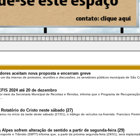
dores aceitam nova proposta e encerram greve
 um dia intenso de protestos, reuniões e discussões, os servidores públicos municipais de São Ca
EFIS 2024 até 20 de dezembro
por meio da Secretaria Municipal de Receitas e Rendas, informa que o Programa de Recuperação 
..
 Rotatório do Cristo neste sábado (27)
berou no início da tarde deste sábado (27/01), o tráfego de veículos na Avenida Francisco Pereir
 Alpes sofrem alteração de sentido a partir de segunda-feira (29)
ansporte e Trânsito (SMTT) informa que, a partir da próxima segunda-feira (29/01), será implantad