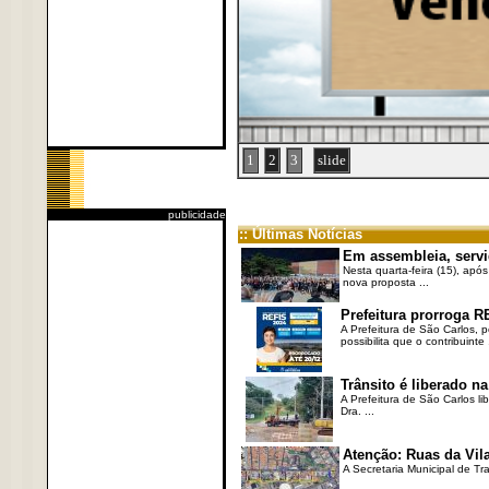
1
2
3
slide
publicidade
:: Últimas Notícias
Em assembleia, servi
Nesta quarta-feira (15), após
nova proposta ...
Prefeitura prorroga R
A Prefeitura de São Carlos, 
possibilita que o contribuinte .
Trânsito é liberado na
A Prefeitura de São Carlos li
Dra. ...
Atenção: Ruas da Vila
A Secretaria Municipal de Tr