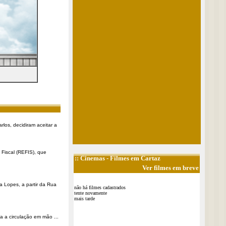
rlos, decidiram aceitar a
Fiscal (REFIS), que
::
Cinemas
- Filmes em Cartaz
Ver filmes em breve
a Lopes, a partir da Rua
não há filmes cadastrados
tente novamente
mais tarde
a a circulação em mão ...