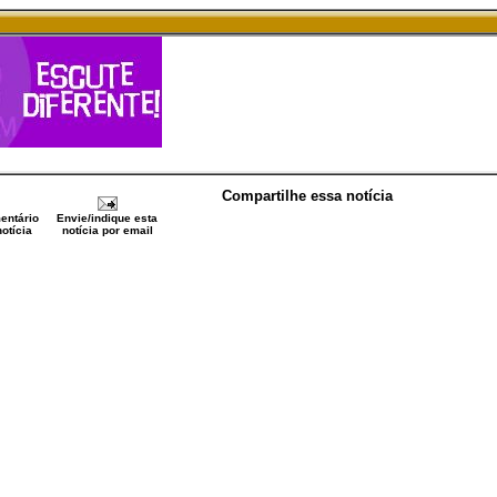
Compartilhe essa notícia
entário
Envie/indique esta
otícia
notícia por email