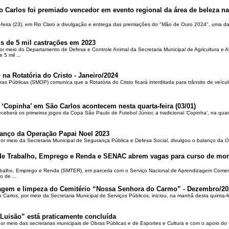
o Carlos foi premiado vencedor em evento regional da área de beleza na 
-feira (23), em Rio Claro a divulgação e entrega das premiações do "Mão de Ouro 2024", uma das
is de 5 mil castrações em 2023
por meio do Departamento de Defesa e Controle Animal da Secretaria Municipal de Agricultura e 
5 mil ...
 na Rotatória do Cristo - Janeiro/2024
ras Públicas (SMOP) comunica que a Rotatória do Cristo ficará interditada para trânsito de veícul
 ‘Copinha’ em São Carlos acontecem nesta quarta-feira (03/01)
ceberá os primeiros jogos da Copa São Paulo de Futebol Júnior, a tradicional ‘Copinha’, na quar
alanço da Operação Papai Noel 2023
por meio da Secretaria Municipal de Segurança Pública e Defesa Social, divulgou o balanço da 
 de Trabalho, Emprego e Renda e SENAC abrem vagas para curso de mon
rabalho, Emprego e Renda (SMTER), em parceria com o Serviço Nacional de Aprendizagem Comer
o de ...
oçagem e limpeza do Cemitério “Nossa Senhora do Carmo” - Dezembro/20
o Carlos, por meio da Secretaria Municipal de Serviços Públicos, iniciou, na manhã desta quinta-f
Luisão” está praticamente concluída
por meio das secretarias municipais de Obras Públicas e de Esportes e Cultura e com o apoio d