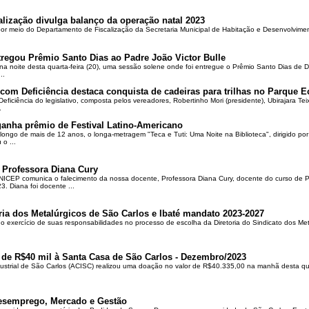
alização divulga balanço da operação natal 2023
 por meio do Departamento de Fiscalização da Secretaria Municipal de Habitação e Desenvolvime
regou Prêmio Santo Dias ao Padre João Victor Bulle
na noite desta quarta-feira (20), uma sessão solene onde foi entregue o Prêmio Santo Dias de 
..
om Deficiência destaca conquista de cadeiras para trilhas no Parque E
ciência do legislativo, composta pelos vereadores, Robertinho Mori (presidente), Ubirajara Teixei
.
ganha prêmio de Festival Latino-Americano
ongo de mais de 12 anos, o longa-metragem "Teca e Tuti: Uma Noite na Biblioteca", dirigido po
o ...
 Professora Diana Cury
ICEP comunica o falecimento da nossa docente, Professora Diana Cury, docente do curso de 
. Diana foi docente ...
ria dos Metalúrgicos de São Carlos e Ibaté mandato 2023-2027
no exercício de suas responsabilidades no processo de escolha da Diretoria do Sindicato dos Me
 de R$40 mil à Santa Casa de São Carlos - Dezembro/2023
ustrial de São Carlos (ACISC) realizou uma doação no valor de R$40.335,00 na manhã desta quin
esemprego, Mercado e Gestão