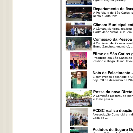
Departamento de fisc
A Prefeitura de São Carlos,
nesta quarta-feira ...
Câmara Municipal ent
A Câmara Municipal realizou 
Padre João Victor Bulle, em .
Comissão da Pessoa c
A Comissão da Pessoa com Defi
Bruno Zancheta (membro), ..
Filme de São Carlos 
Produzido em São Carlos ao l
Perdido e Diego Doimo, levou 
Nota de Falecimento -
É com imenso pesar que a UN
hoje, 20 de dezembro de 2023
Posse da nova Direto
A Comissão Eleitoral, no ple
e Ibaté para o ...
ACISC realiza doação
A Associação Comercial e Ind
Casa de ...
Pedidos de Seguro-D