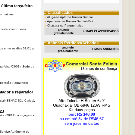
última terça-feira
:: Classificados
 maiores ...
Aluga-se Apto no Romeu Santini...
Apartamento Romeu Santini (Bot...
Chácara no Parque Itaipu
Abastecimento, está
anuncie
+ MAIS CLASSIFICADOS
gratuitamente
:: Animais Perdidos/Achados
anuncie
os entre os dias 02/01 a
+ MAIS ANÚNCIOS
gratuitamente
ta-feira (03/01). Sede da
Operação Papai Noel,
tador e reparador
cial (SENAC São Carlos),
23
eira (28/12), a roçagem e
o Serviço Autônomo de