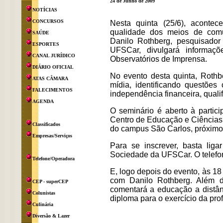
24 de Junho de 2009
NOTÍCIAS
CONCURSOS
Nesta quinta (25/6), aconte
qualidade dos meios de comun
SAÚDE
Danilo Rothberg, pesquisado
ESPORTES
UFSCar, divulgará informaç
CANAL JURÍDICO
Observatórios de Imprensa.
DIÁRIO OFICIAL
No evento desta quinta, Rothb
ATAS CÂMARA
mídia, identificando questõe
FALECIMENTOS
independência financeira, qualif
AGENDA
O seminário é aberto à partic
Centro de Educação e Ciências 
Classificados
do campus São Carlos, próximo
Empresas/Serviços
Para se inscrever, basta lig
Sociedade da UFSCar. O telefon
Telefone/Operadora
E, logo depois do evento, às 
com Danilo Rothberg. Além d
CEP - superCEP
comentará a educação a distânc
Colunistas
diploma para o exercício da prof
Culinária
Diversão & Lazer