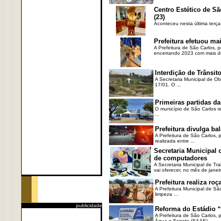
Centro Estético de Sã
(23)
Aconteceu nesta última terça
Prefeitura efetuou ma
A Prefeitura de São Carlos, 
encerrando 2023 com mais de 
Interdição de Trânsito
A Secretaria Municipal de Ob
17/01. O ...
Primeiras partidas da
O município de São Carlos re
...
Prefeitura divulga b
A Prefeitura de São Carlos, 
realizada entre ...
Secretaria Municipal
de computadores
A Secretaria Municipal de T
vai oferecer, no mês de janeir
Prefeitura realiza r
A Prefeitura Municipal de Sã
limpeza ...
publicidade
Reforma do Estádio “
A Prefeitura de São Carlos, 
Água e Esgoto (SAAE), ...