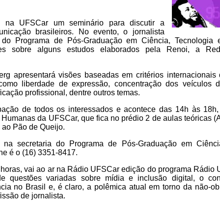
ce na UFSCar um seminário para discutir a
icação brasileiros. No evento, o jornalista
r do Programa de Pós-Graduação em Ciência, Tecnologia 
ões sobre alguns estudos elaborados pela Renoi, a Re
erg apresentará visões baseadas em critérios internacionais
s como liberdade de expressão, concentração dos veículos 
icação profissional, dentre outros temas.
ipação de todos os interessados e acontece das 14h às 18h,
Humanas da UFSCar, que fica no prédio 2 de aulas teóricas (A
 ao Pão de Queijo.
ar na secretaria do Programa de Pós-Graduação em Ciênci
e é o (16) 3351-8417.
18 horas, vai ao ar na Rádio UFSCar edição do programa Rádi
e questões variadas sobre mídia e inclusão digital, o c
ia no Brasil e, é claro, a polêmica atual em torno da não-ob
issão de jornalista.