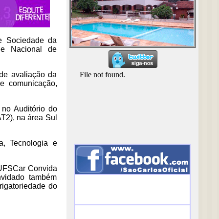
e Sociedade da
de Nacional de
 de avaliação da
de comunicação,
 no Auditório do
T2), na área Sul
a, Tecnologia e
o UFSCar Convida
onvidado também
rigatoriedade do