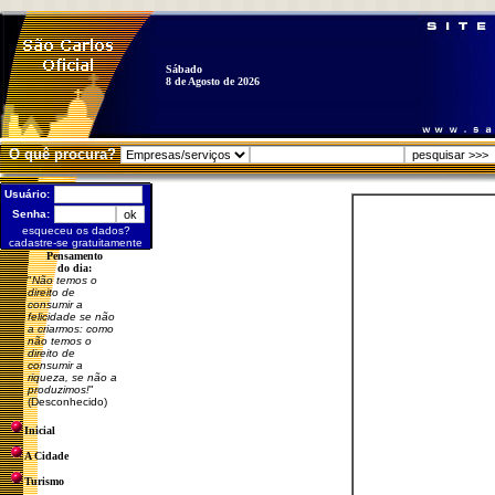
Sábado
8 de Agosto de 2026
O quê procura?
Usuário:
Senha:
esqueceu os dados?
cadastre-se gratuitamente
Pensamento
do dia:
"
Não temos o
direito de
consumir a
felicidade se não
a criarmos: como
não temos o
direito de
consumir a
riqueza, se não a
produzimos!
"
(Desconhecido)
Inicial
A Cidade
Turismo