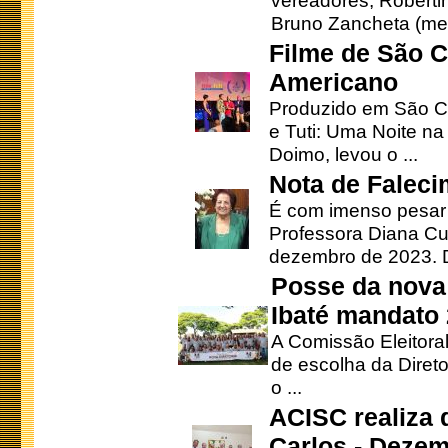
vereadores, Robertinh
Bruno Zancheta (mem
Filme de São C
Americano
Produzido em São Ca
e Tuti: Uma Noite na
Doimo, levou o ...
Nota de Faleci
É com imenso pesar
Professora Diana Cu
dezembro de 2023. Di
Posse da nova 
Ibaté mandato
A Comissão Eleitora
de escolha da Direto
o ...
ACISC realiza 
Carlos - Deze