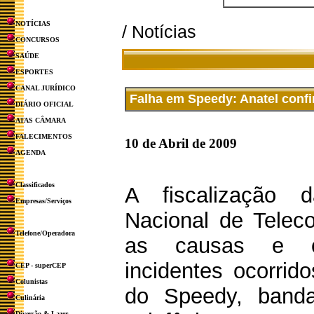
NOTÍCIAS
/ Notícias
CONCURSOS
SAÚDE
ESPORTES
CANAL JURÍDICO
Falha em Speedy: Anatel confi
DIÁRIO OFICIAL
ATAS CÂMARA
FALECIMENTOS
10 de Abril de 2009
AGENDA
Classificados
A fiscalização 
Empresas/Serviços
Nacional de Telec
Telefone/Operadora
as causas e c
incidentes ocorrid
CEP - superCEP
Colunistas
do Speedy, band
Culinária
Diversão & Lazer