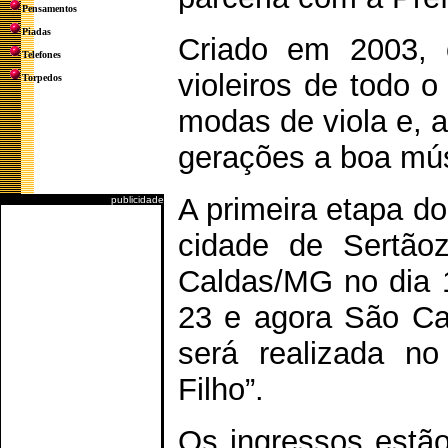
Pensamentos
Piadas
Criado em 2003, o
Telefones
violeiros de todo o
Torpedos
modas de viola e, 
gerações a boa mús
A primeira etapa do
publicidade
cidade de Sertão
Caldas/MG no dia 1
23 e agora São Car
será realizada no
Filho”.
Os ingressos estão