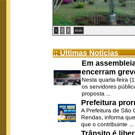
1
2
3
slide
:: Últimas Notícias
Em assembleia
encerram grev
Nesta quarta-feira (
os servidores públic
proposta ...
Prefeitura pro
A Prefeitura de São 
Rendas, informa que
que o contribuinte ...
Trânsito é lib