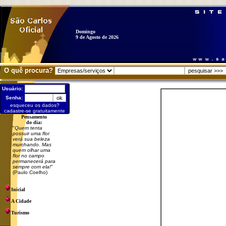
Domingo
9 de Agosto de 2026
O quê procura?
Usuário:
Senha:
esqueceu os dados?
cadastre-se gratuitamente
Pensamento
do dia:
"
Quem tenta
possuir uma flor
verá sua beleza
murchando. Mas
quem olhar uma
flor no campo
permanecerá para
sempre com ela!
"
(Paulo Coelho)
Inicial
A Cidade
Turismo