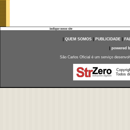
indique nosso site
|
QUEM SOMOS
|
PUBLICIDADE
|
FA
|
powered 
São Carlos Oficial é um serviço desenvol
Copyrig
Todos di