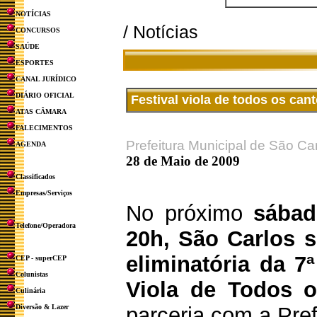
NOTÍCIAS
/ Notícias
CONCURSOS
SAÚDE
ESPORTES
CANAL JURÍDICO
DIÁRIO OFICIAL
Festival viola de todos os can
ATAS CÂMARA
FALECIMENTOS
Prefeitura Municipal de São Ca
AGENDA
28 de Maio de 2009
Classificados
Empresas/Serviços
No próximo
sábad
Telefone/Operadora
20h, São Carlos s
eliminatória da 7
CEP - superCEP
Colunistas
Viola de Todos 
Culinária
Diversão & Lazer
parceria com a Pref