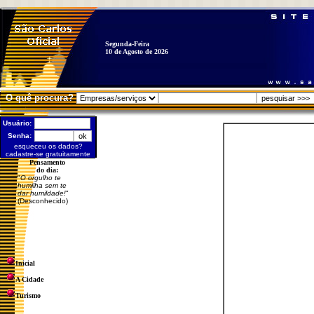
Segunda-Feira
10 de Agosto de 2026
O quê procura?
Usuário:
Senha:
esqueceu os dados?
cadastre-se gratuitamente
Pensamento
do dia:
"
O orgulho te
humilha sem te
dar humildade!
"
(Desconhecido)
Inicial
A Cidade
Turismo