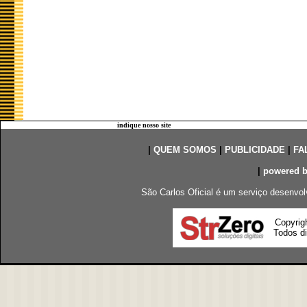
indique nosso site
|
QUEM SOMOS
|
PUBLICIDADE
|
FA
|
powered 
São Carlos Oficial é um serviço desenvol
Copyrig
Todos di