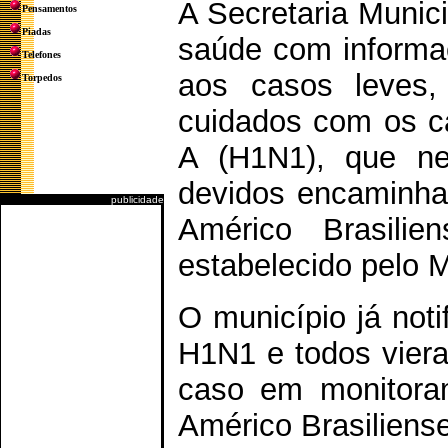
A Secretaria Munic
Pensamentos
Piadas
saúde com informa
Telefones
aos casos leves,
Torpedos
cuidados com os ca
A (H1N1), que ne
devidos encaminha
publicidade
Américo Brasili
estabelecido pelo M
O município já noti
H1N1 e todos viera
caso em monitoram
Américo Brasiliense