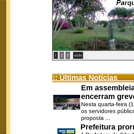
1
2
3
slide
:: Últimas Notícias
Em assembleia
encerram grev
Nesta quarta-feira (
os servidores públic
proposta ...
Prefeitura pro