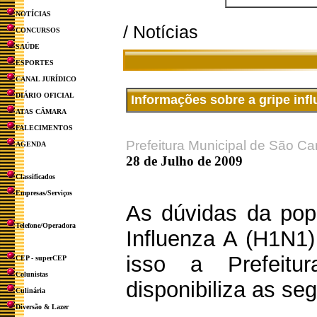
NOTÍCIAS
/ Notícias
CONCURSOS
SAÚDE
ESPORTES
CANAL JURÍDICO
DIÁRIO OFICIAL
Informações sobre a gripe inf
ATAS CÂMARA
FALECIMENTOS
Prefeitura Municipal de São Ca
AGENDA
28 de Julho de 2009
Classificados
Empresas/Serviços
As dúvidas da pop
Telefone/Operadora
Influenza A (H1N1)
isso a Prefeit
CEP - superCEP
Colunistas
disponibiliza as se
Culinária
Diversão & Lazer