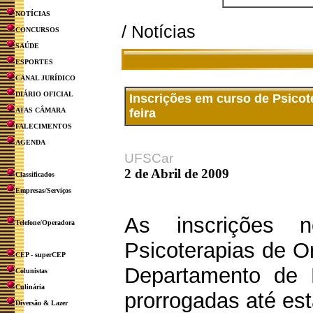
NOTÍCIAS
/ Notícias
CONCURSOS
SAÚDE
ESPORTES
CANAL JURÍDICO
DIÁRIO OFICIAL
Inscrições em curso de Psicote
ATAS CÂMARA
feira
FALECIMENTOS
AGENDA
UFSCar
2 de Abril de 2009
Classificados
Empresas/Serviços
As inscrições 
Telefone/Operadora
Psicoterapias de Or
CEP - superCEP
Departamento de 
Colunistas
Culinária
prorrogadas até esta
Diversão & Lazer