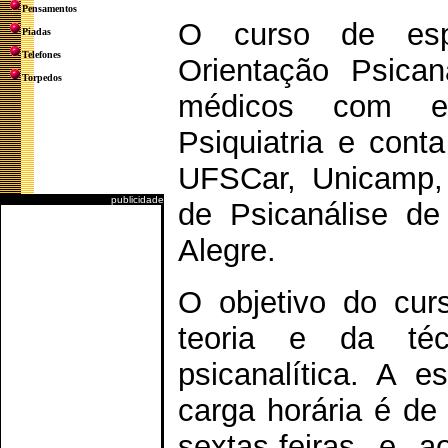
Pensamentos
O curso de espe
Piadas
Telefones
Orientação Psican
Torpedos
médicos com es
Psiquiatria e cont
UFSCar, Unicamp,
publicidade
de Psicanálise de
Alegre.
O objetivo do cur
teoria e da técn
psicanalítica. A 
carga horária é de
sextas-feiras e 