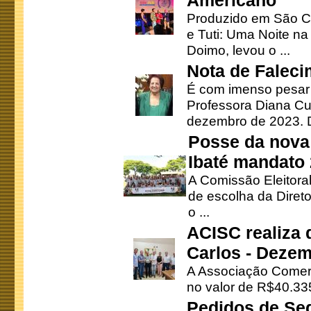
Americano
Produzido em São Ca
e Tuti: Uma Noite na
Doimo, levou o ...
Nota de Faleci
É com imenso pesar
Professora Diana Cu
dezembro de 2023. Di
Posse da nova 
Ibaté mandato
A Comissão Eleitora
de escolha da Direto
o ...
ACISC realiza 
Carlos - Deze
A Associação Comerc
no valor de R$40.335
Pedidos de Se