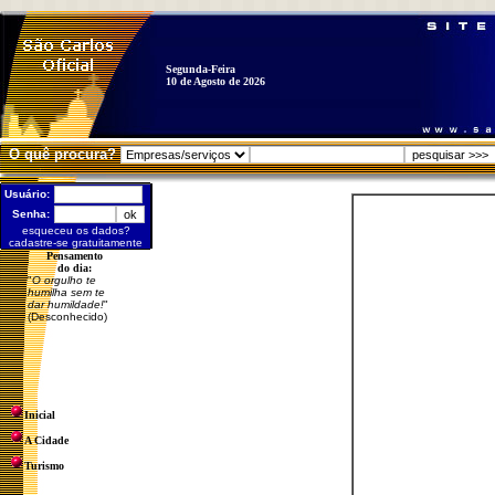
Segunda-Feira
10 de Agosto de 2026
O quê procura?
Usuário:
Senha:
esqueceu os dados?
cadastre-se gratuitamente
Pensamento
do dia:
"
O orgulho te
humilha sem te
dar humildade!
"
(Desconhecido)
Inicial
A Cidade
Turismo