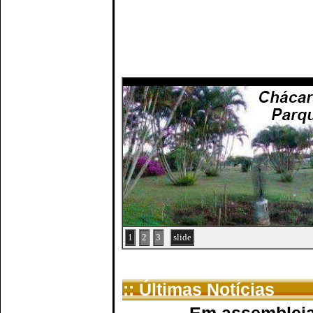
1
2
3
slide
:: Últimas Notícias