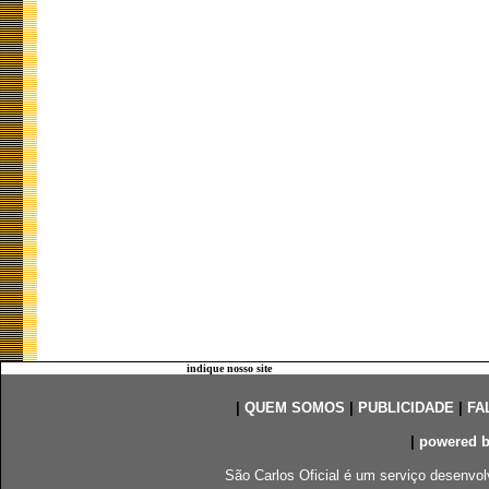
indique nosso site
|
QUEM SOMOS
|
PUBLICIDADE
|
FA
|
powered 
São Carlos Oficial é um serviço desenvol