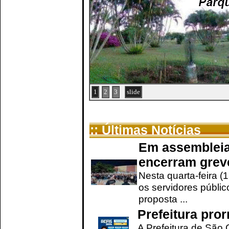
1
2
3
slide
:: Últimas Notícias
Em assembleia
encerram grev
Nesta quarta-feira (
os servidores públic
proposta ...
Prefeitura pro
A Prefeitura de São 