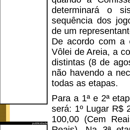
determinará o si
sequência dos jog
de um representante
De acordo com a 
Vôlei de Areia, a 
distintas (8 de ag
não havendo a nece
todas as etapas.
Para a 1ª e 2ª eta
será: 1º Lugar R$ 
100,00 (Cem Reai
publicidade
Reais). Na 3ª et