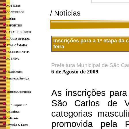
NOTÍCIAS
/ Notícias
CONCURSOS
SAÚDE
ESPORTES
CANAL JURÍDICO
DIÁRIO OFICIAL
Inscrições para a 1ª etapa da 
ATAS CÂMARA
feira
FALECIMENTOS
AGENDA
Prefeitura Municipal de São Ca
6 de Agosto de 2009
Classificados
Empresas/Serviços
As inscrições par
Telefone/Operadora
São Carlos de V
CEP - superCEP
categorias masculi
Colunistas
Culinária
promovida pela P
Diversão & Lazer