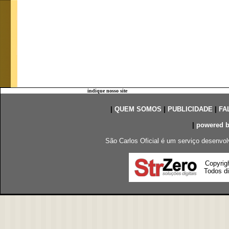
indique nosso site
|
QUEM SOMOS
|
PUBLICIDADE
|
FA
|
powered 
São Carlos Oficial é um serviço desenvol
Copyrig
Todos di