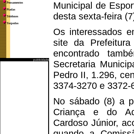
Municipal de Espor
Pensamentos
Piadas
desta sexta-feira (7
Telefones
Torpedos
Os interessados e
site da Prefeitur
encontrado tamb
publicidade
Secretaria Munici
Pedro II, 1.296, ce
3374-3270 e 3372-
No sábado (8) a pa
Criança e do Ado
Cardoso Júnior, a
quando a Comissã