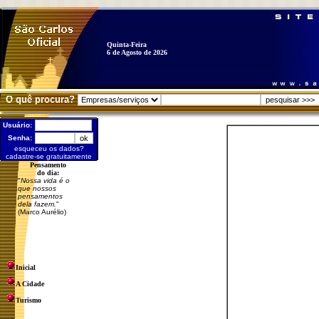
Quinta-Feira
6 de Agosto de 2026
O quê procura?
Usuário:
Senha:
esqueceu os dados?
cadastre-se gratuitamente
Pensamento
do dia:
"
Nossa vida é o
que nossos
pensamentos
dela fazem.
"
(Marco Aurélio)
Inicial
A Cidade
Turismo