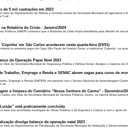
is de 5 mil castrações em 2023
por meio do Departamento de Defesa e Controle Animal da Secretaria Municipal de Agricultura e 
5 mil ...
 na Rotatória do Cristo - Janeiro/2024
ras Públicas (SMOP) comunica que a Rotatória do Cristo ficará interditada para trânsito de veícul
 ‘Copinha’ em São Carlos acontecem nesta quarta-feira (03/01)
ceberá os primeiros jogos da Copa São Paulo de Futebol Júnior, a tradicional ‘Copinha’, na quar
alanço da Operação Papai Noel 2023
por meio da Secretaria Municipal de Segurança Pública e Defesa Social, divulgou o balanço da 
 de Trabalho, Emprego e Renda e SENAC abrem vagas para curso de mon
rabalho, Emprego e Renda (SMTER), em parceria com o Serviço Nacional de Aprendizagem Comer
o de ...
oçagem e limpeza do Cemitério “Nossa Senhora do Carmo” - Dezembro/20
o Carlos, por meio da Secretaria Municipal de Serviços Públicos, iniciou, na manhã desta quinta-f
Luisão” está praticamente concluída
por meio das secretarias municipais de Obras Públicas e de Esportes e Cultura e com o apoio d
alização divulga balanço da operação natal 2023
 por meio do Departamento de Fiscalização da Secretaria Municipal de Habitação e Desenvolvime