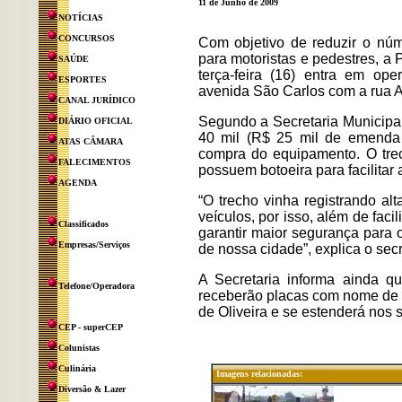
11 de Junho de 2009
NOTÍCIAS
CONCURSOS
Com objetivo de reduzir o núm
para motoristas e pedestres, a 
SAÚDE
terça-feira (16) entra em o
ESPORTES
avenida São Carlos com a rua A
CANAL JURÍDICO
Segundo a Secretaria Municipal
DIÁRIO OFICIAL
40 mil (R$ 25 mil de emenda
ATAS CÂMARA
compra do equipamento. O tre
FALECIMENTOS
possuem botoeira para facilitar
AGENDA
“O trecho vinha registrando al
veículos, por isso, além de fac
Classificados
garantir maior segurança para 
Empresas/Serviços
de nossa cidade”, explica o secr
A Secretaria informa ainda q
Telefone/Operadora
receberão placas com nome de r
de Oliveira e se estenderá nos 
CEP - superCEP
Colunistas
Culinária
Imagens relacionadas:
Diversão & Lazer