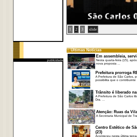
1
2
3
slide
:: Últimas Notícias
Em assembleia, servi
publicidade
Nesta quarta-feira (15), após
nova proposta ...
Prefeitura prorroga R
A Prefeitura de São Carlos, 
possibilita que o contribuinte .
Trânsito é liberado na
A Prefeitura de São Carlos li
Dra. ...
Atenção: Ruas da Vila
A Secretaria Municipal de Tr
Centro Estético de Sã
(23)
Aconteceu nesta última terça