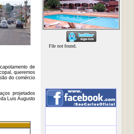
m capotamento de
iscopal, queremos
gião do comércio
aços projetados
ida Luis Augusto