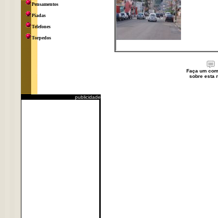
Pensamentos
Piadas
Telefones
Torpedos
Faça um com
sobre esta n
publicidade