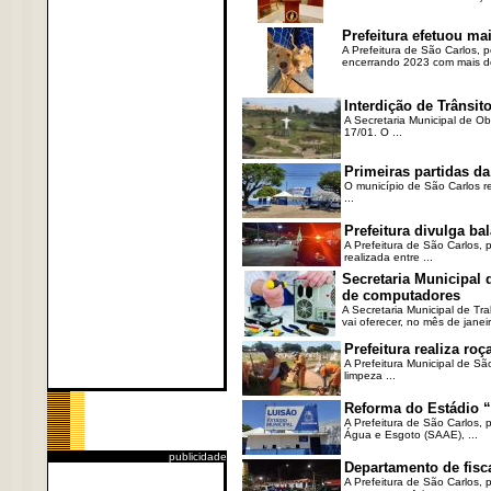
Prefeitura efetuou ma
A Prefeitura de São Carlos, 
encerrando 2023 com mais de 
Interdição de Trânsito
A Secretaria Municipal de Ob
17/01. O ...
Primeiras partidas da
O município de São Carlos re
...
Prefeitura divulga b
A Prefeitura de São Carlos, 
realizada entre ...
Secretaria Municipal
de computadores
A Secretaria Municipal de T
vai oferecer, no mês de janeir
Prefeitura realiza r
A Prefeitura Municipal de Sã
limpeza ...
Reforma do Estádio “
A Prefeitura de São Carlos, 
Água e Esgoto (SAAE), ...
publicidade
Departamento de fisc
A Prefeitura de São Carlos,