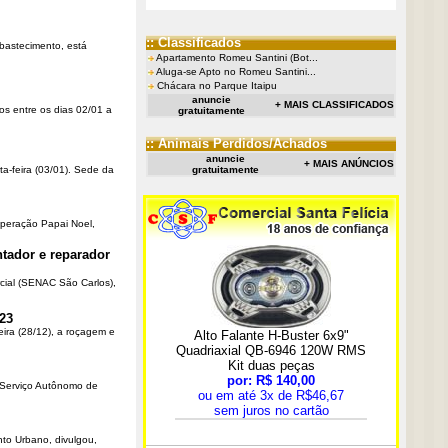
:: Classificados
Abastecimento, está
Apartamento Romeu Santini (Bot...
Aluga-se Apto no Romeu Santini...
Chácara no Parque Itaipu
anuncie
+ MAIS CLASSIFICADOS
os entre os dias 02/01 a
gratuitamente
:: Animais Perdidos/Achados
anuncie
+ MAIS ANÚNCIOS
ta-feira (03/01). Sede da
gratuitamente
Operação Papai Noel,
tador e reparador
cial (SENAC São Carlos),
23
eira (28/12), a roçagem e
o Serviço Autônomo de
nto Urbano, divulgou,