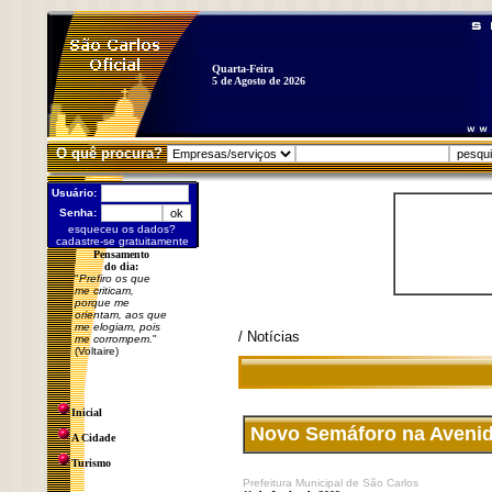
Quarta-Feira
5 de Agosto de 2026
O quê procura?
Usuário:
Senha:
esqueceu os dados?
cadastre-se gratuitamente
Pensamento
do dia:
"
Prefiro os que
me criticam,
porque me
orientam, aos que
me elogiam, pois
/ Notícias
me corrompem.
"
(Voltaire)
Inicial
Novo Semáforo na Avenida 
A Cidade
Turismo
Prefeitura Municipal de São Carlos