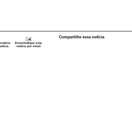
Compartilhe essa notícia
entário
Envie/indique esta
otícia
notícia por email