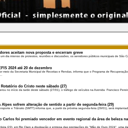
dores aceitam nova proposta e encerram greve
 um dia intenso de protestos, reuniões e discussões, os servidores públicos municipais de São Ca
EFIS 2024 até 20 de dezembro
por meio da Secretaria Municipal de Receitas e Rendas, informa que o Programa de Recuperação 
..
 Rotatório do Cristo neste sábado (27)
berou no início da tarde deste sábado (27/01), o tráfego de veículos na Avenida Francisco Pereir
 Alpes sofrem alteração de sentido a partir de segunda-feira (29)
ansporte e Trânsito (SMTT) informa que, a partir da próxima segunda-feira (29/01), será implantad
o Carlos foi premiado vencedor em evento regional da área de beleza na 
-feira (23), em Rio Claro a divulgação e entrega das premiações do "Mão de Ouro 2024", uma das