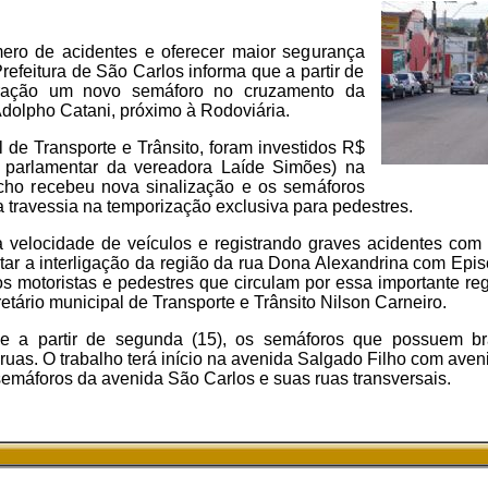
ero de acidentes e oferecer maior segurança
Prefeitura de São Carlos informa que a partir de
peração um novo semáforo no cruzamento da
dolpho Catani, próximo à Rodoviária.
 de Transporte e Trânsito, foram investidos R$
 parlamentar da vereadora Laíde Simões) na
cho recebeu nova sinalização e os semáforos
 a travessia na temporização exclusiva para pedestres.
ta velocidade de veículos e registrando graves acidentes co
ilitar a interligação da região da rua Dona Alexandrina com Ep
os motoristas e pedestres que circulam por essa importante re
etário municipal de Transporte e Trânsito Nilson Carneiro.
ue a partir de segunda (15), os semáforos que possuem br
uas. O trabalho terá início na avenida Salgado Filho com aven
semáforos da avenida São Carlos e suas ruas transversais.