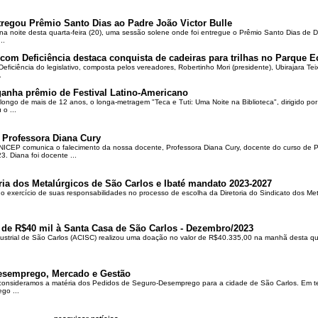
regou Prêmio Santo Dias ao Padre João Victor Bulle
na noite desta quarta-feira (20), uma sessão solene onde foi entregue o Prêmio Santo Dias de 
..
om Deficiência destaca conquista de cadeiras para trilhas no Parque E
ciência do legislativo, composta pelos vereadores, Robertinho Mori (presidente), Ubirajara Teixei
.
ganha prêmio de Festival Latino-Americano
ongo de mais de 12 anos, o longa-metragem "Teca e Tuti: Uma Noite na Biblioteca", dirigido po
o ...
 Professora Diana Cury
ICEP comunica o falecimento da nossa docente, Professora Diana Cury, docente do curso de 
. Diana foi docente ...
ria dos Metalúrgicos de São Carlos e Ibaté mandato 2023-2027
no exercício de suas responsabilidades no processo de escolha da Diretoria do Sindicato dos Me
 de R$40 mil à Santa Casa de São Carlos - Dezembro/2023
ustrial de São Carlos (ACISC) realizou uma doação no valor de R$40.335,00 na manhã desta quin
esemprego, Mercado e Gestão
 consideramos a matéria dos Pedidos de Seguro-Desemprego para a cidade de São Carlos. Em te
go ...