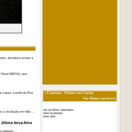
rlos, decidiram aceitar a
Fiscal (REFIS), que
::
Cinemas
- Filmes em Cartaz
a Lopes, a partir da Rua
Ver filmes em breve
não há filmes cadastrados
a a circulação em mão ...
tente novamente
mais tarde
última terça-feira
 maiores ...