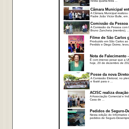
nesta quarta-feira ...
Câmara Municipal ent
A Câmara Municipal realizou 
Padre João Victor Bulle, em .
Comissão da Pessoa c
A Comissão da Pessoa com Defi
Bruno Zancheta (membro), ..
Filme de São Carlos 
Produzido em São Carlos ao l
Perdido e Diego Doimo, levou 
Nota de Falecimento -
É com imenso pesar que a UN
hoje, 20 de dezembro de 2023
Posse da nova Direto
A Comissão Eleitoral, no ple
e Ibaté para o ...
ACISC realiza doação
A Associação Comercial e Ind
Casa de ...
Pedidos de Seguro-D
Nesta edição do Informativo
pedidos de Seguro-Desempre