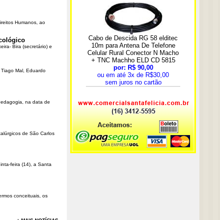
Direitos Humanos, ao
cológico
ra- Bira (secretário) e
r Tiago Mal, Eduardo
Pedagogia, na data de
talúrgicos de São Carlos
ta-feira (14), a Santa
rmos conceituais, os