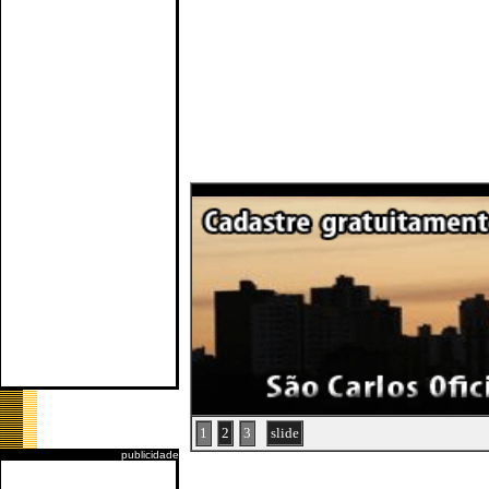
1
2
3
slide
publicidade