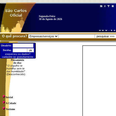
Segunda-Feira
10 de Agosto de 2026
O quê procura?
Usuário:
Senha:
esqueceu os dados?
cadastre-se gratuitamente
Pensamento
do dia:
"
O orgulho te
humilha sem te
dar humildade!
"
(Desconhecido)
Inicial
A Cidade
Turismo