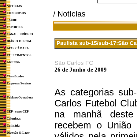
NOTÍCIAS
/ Notícias
CONCURSOS
SAÚDE
ESPORTES
CANAL JURÍDICO
DIÁRIO OFICIAL
Paulista sub-15/sub-17:São Ca
ATAS CÂMARA
FALECIMENTOS
São Carlos FC
AGENDA
26 de Junho de 2009
Classificados
Empresas/Serviços
As categorias sub
Telefone/Operadora
Carlos Futebol Cl
na manhã deste
CEP - superCEP
Colunistas
recebem o União
Culinária
Diversão & Lazer
válidos pela prime