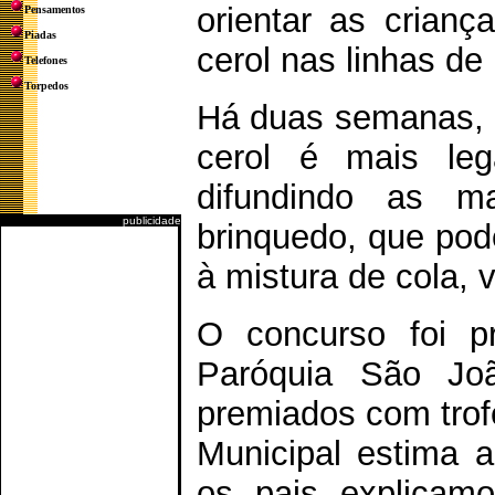
orientar as crianç
Pensamentos
Piadas
cerol nas linhas de 
Telefones
Torpedos
Há duas semanas, 
cerol é mais leg
difundindo as ma
publicidade
brinquedo, que pod
à mistura de cola, v
O concurso foi p
Paróquia São Joã
premiados com trof
Municipal estima a
os pais explicam