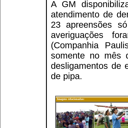
A GM disponibili
atendimento de de
23 apreensões só
averiguações fo
(Companhia Pauli
somente no mês d
desligamentos de e
de pipa.
Imagens relacionadas: