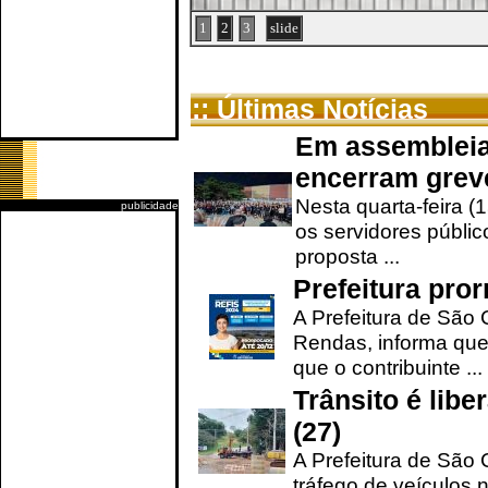
1
2
3
slide
:: Últimas Notícias
Em assembleia
encerram grev
Nesta quarta-feira (
publicidade
os servidores públic
proposta ...
Prefeitura pro
A Prefeitura de São 
Rendas, informa que
que o contribuinte ...
Trânsito é lib
(27)
A Prefeitura de São C
tráfego de veículos 