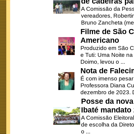
de cadeiras pa
A Comissão da Pesso
vereadores, Robertinh
Bruno Zancheta (mem
Filme de São C
Americano
Produzido em São Ca
e Tuti: Uma Noite na
Doimo, levou o ...
Nota de Faleci
É com imenso pesar
Professora Diana Cu
dezembro de 2023. Di
Posse da nova 
Ibaté mandato
A Comissão Eleitora
de escolha da Direto
o ...