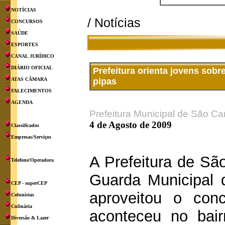
NOTÍCIAS
/ Notícias
CONCURSOS
SAÚDE
ESPORTES
CANAL JURÍDICO
DIÁRIO OFICIAL
Prefeitura orienta jovens sobr
ATAS CÂMARA
pipas
FALECIMENTOS
AGENDA
Prefeitura Municipal de São Ca
4 de Agosto de 2009
Classificados
Empresas/Serviços
A Prefeitura de Sã
Telefone/Operadora
Guarda Municipal 
CEP - superCEP
aproveitou o con
Colunistas
Culinária
aconteceu no bair
Diversão & Lazer