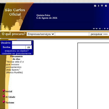
Quinta-Feira
6 de Agosto de 2026
O quê procura?
Usuário:
Senha:
esqueceu os dados?
cadastre-se gratuitamente
Pensamento
do dia:
"
Nossa vida é o
que nossos
pensamentos
dela fazem.
"
(Marco Aurélio)
Inicial
A Cidade
Turismo