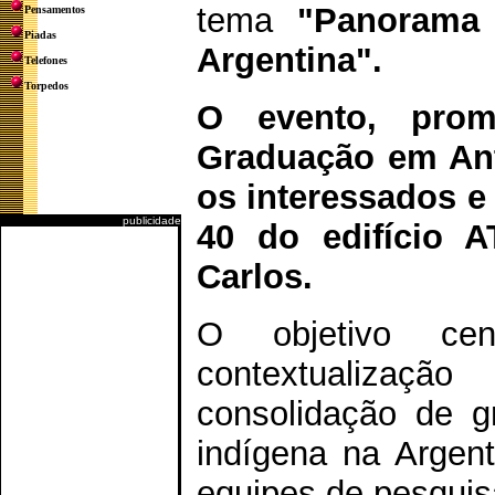
tema
"Panorama 
Pensamentos
Piadas
Argentina".
Telefones
Torpedos
O evento, pro
Graduação em Antr
os interessados e
publicidade
40 do edifício 
Carlos.
O objetivo ce
contextualizaç
consolidação de g
indígena na Argen
equipes de pesquisa