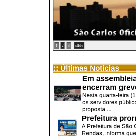
1
2
3
slide
:: Últimas Notícias
Em assembleia
encerram grev
Nesta quarta-feira (
os servidores públic
proposta ...
Prefeitura pro
A Prefeitura de São 
Rendas, informa que