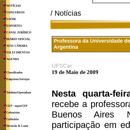
NOTÍCIAS
/ Notícias
CONCURSOS
SAÚDE
ESPORTES
CANAL JURÍDICO
DIÁRIO OFICIAL
Professora da Universidade d
ATAS CÂMARA
Argentina
FALECIMENTOS
AGENDA
UFSCar
19 de Maio de 2009
Classificados
Empresas/Serviços
Nesta quarta-fei
Telefone/Operadora
recebe a professor
CEP - superCEP
Buenos Aires N
Colunistas
Culinária
participação em e
Diversão & Lazer