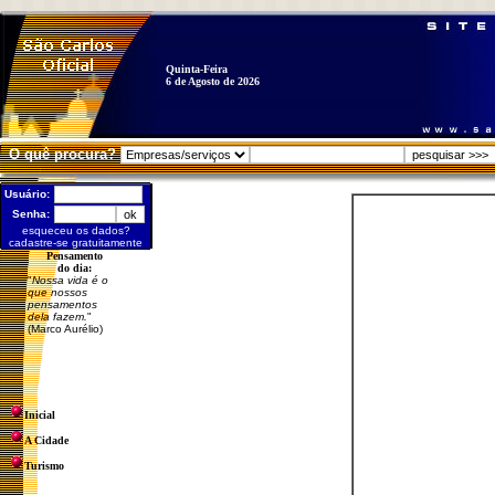
Quinta-Feira
6 de Agosto de 2026
O quê procura?
Usuário:
Senha:
esqueceu os dados?
cadastre-se gratuitamente
Pensamento
do dia:
"
Nossa vida é o
que nossos
pensamentos
dela fazem.
"
(Marco Aurélio)
Inicial
A Cidade
Turismo