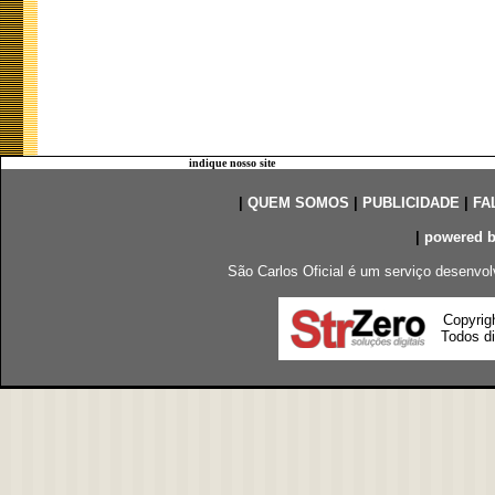
indique nosso site
|
QUEM SOMOS
|
PUBLICIDADE
|
FA
|
powered 
São Carlos Oficial é um serviço desenvol
Copyrig
Todos di