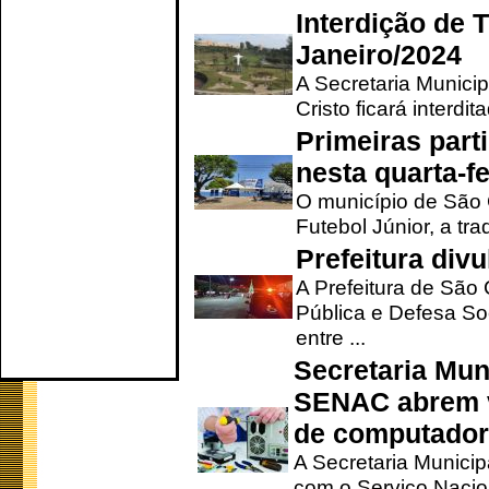
Interdição de T
Janeiro/2024
A Secretaria Munici
Cristo ficará interdi
Primeiras part
nesta quarta-fe
O município de São 
Futebol Júnior, a tra
Prefeitura div
A Prefeitura de São
Pública e Defesa So
entre ...
Secretaria Mun
SENAC abrem v
de computado
A Secretaria Munici
com o Serviço Nacio