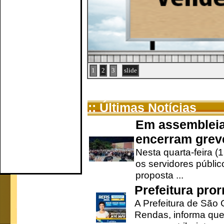
1
2
3
slide
:: Últimas Notícias
Em assembleia
encerram grev
Nesta quarta-feira (
os servidores públic
proposta ...
Prefeitura pro
A Prefeitura de São 
Rendas, informa que