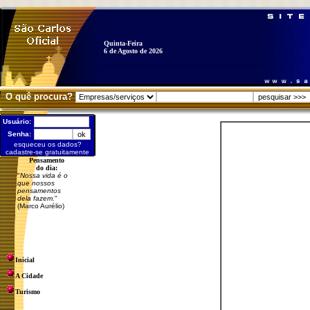
Quinta-Feira
6 de Agosto de 2026
O quê procura?
Usuário:
Senha:
esqueceu os dados?
cadastre-se gratuitamente
Pensamento
do dia:
"
Nossa vida é o
que nossos
pensamentos
dela fazem.
"
(Marco Aurélio)
Inicial
A Cidade
Turismo