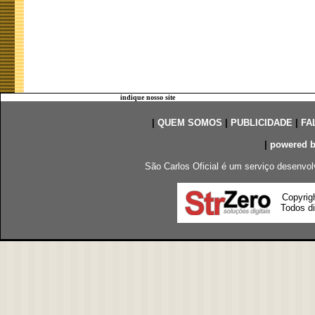
indique nosso site
|
QUEM SOMOS
|
PUBLICIDADE
|
FA
|
powered 
São Carlos Oficial é um serviço desenvol
Copyrig
Todos di