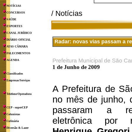
NOTÍCIAS
/ Notícias
CONCURSOS
SAÚDE
ESPORTES
CANAL JURÍDICO
DIÁRIO OFICIAL
Radar: novas vias passam a rec
ATAS CÂMARA
FALECIMENTOS
Prefeitura Municipal de São Ca
AGENDA
1 de Junho de 2009
Classificados
Empresas/Serviços
A Prefeitura de Sã
Telefone/Operadora
no mês de junho, 
passaram a rec
CEP - superCEP
Colunistas
eletrônica por
Culinária
Diversão & Lazer
Henrique Gregor