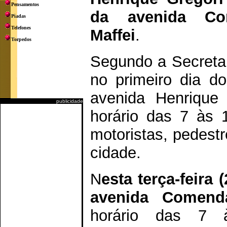
Pensamentos
da avenida Co
Piadas
Telefones
Maffei
.
Torpedos
Segundo a Secretar
no primeiro dia d
avenida Henrique 
publicidade
horário das 7 às 
motoristas, pedest
cidade.
N
esta terça-feira
avenida Comenda
horário das 7 