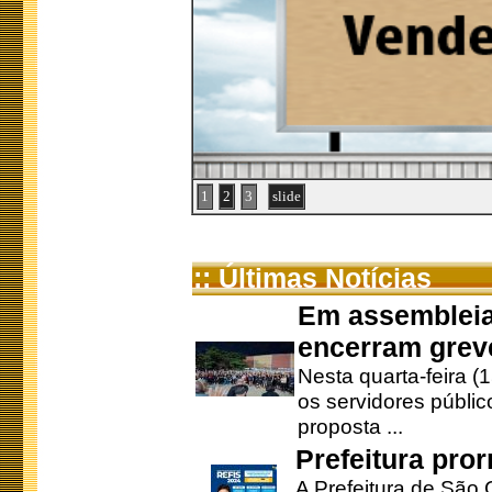
1
2
3
slide
:: Últimas Notícias
Em assembleia
encerram grev
Nesta quarta-feira (
os servidores públic
proposta ...
Prefeitura pro
A Prefeitura de São 