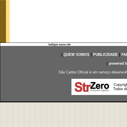
indique nosso site
|
QUEM SOMOS
|
PUBLICIDADE
|
FA
|
powered 
São Carlos Oficial é um serviço desenvol
Copyrig
Todos di