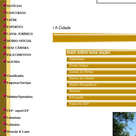
NOTÍCIAS
CONCURSOS
SAÚDE
ESPORTES
/ A Cidade
CANAL JURÍDICO
DIÁRIO OFICIAL
ATAS CÂMARA
mais sobre essa seção
:
FALECIMENTOS
/
Calendário
AGENDA
/
Como chegar
/
Conde do Pinhal
Classificados
/
Dados da Cidade
Empresas/Serviços
/
Dados Geográficos
/
Distritos
/
Telefone/Operadora
Educação
/
Faixa de CEP
CEP - superCEP
Colunistas
Culinária
Diversão & Lazer