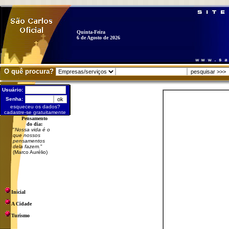
Quinta-Feira
6 de Agosto de 2026
O quê procura?
Usuário:
Senha:
esqueceu os dados?
cadastre-se gratuitamente
Pensamento
do dia:
"
Nossa vida é o
que nossos
pensamentos
dela fazem.
"
(Marco Aurélio)
Inicial
A Cidade
Turismo