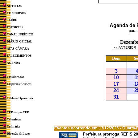
NOTÍCIAS
CONCURSOS
SAÚDE
Agenda de Ev
ESPORTES
para 
CANAL JURÍDICO
DIÁRIO OFICIAL
ATAS CÂMARA
FALECIMENTOS
AGENDA
Classificados
Empresas/Serviços
Telefone/Operadora
CEP - superCEP
Colunistas
Culinária
Eventos ocorrendo em 13/12/2023 - Quarta-F
Diversão & Lazer
Prefeitura prorroga REFIS 2