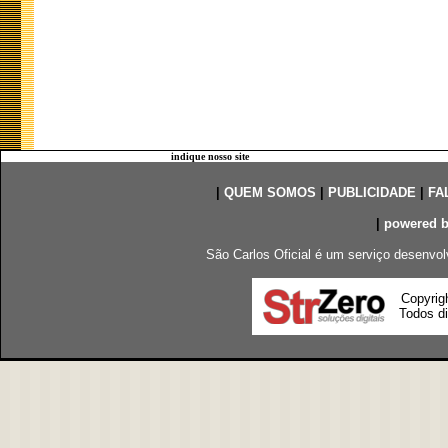
indique nosso site
|
QUEM SOMOS
|
PUBLICIDADE
|
FA
|
powered 
São Carlos Oficial é um serviço desenvol
Copyrig
Todos di