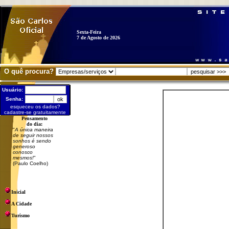
Sexta-Feira
7 de Agosto de 2026
O quê procura?
Usuário:
Senha:
esqueceu os dados?
cadastre-se gratuitamente
Pensamento
do dia:
"
A única maneira
de seguir nossos
sonhos é sendo
generoso
conosco
mesmos!
"
(Paulo Coelho)
Inicial
A Cidade
Turismo