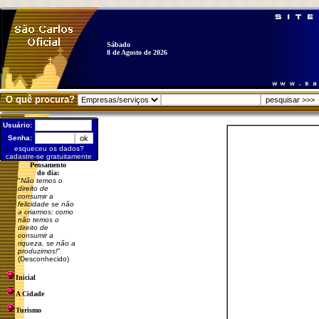
Sábado
8 de Agosto de 2026
O quê procura?
Usuário:
Senha:
esqueceu os dados?
cadastre-se gratuitamente
Pensamento
do dia:
"
Não temos o
direito de
consumir a
felicidade se não
a criarmos: como
não temos o
direito de
consumir a
riqueza, se não a
produzimos!
"
(Desconhecido)
Inicial
A Cidade
Turismo