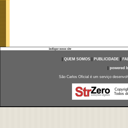
indique nosso site
|
QUEM SOMOS
|
PUBLICIDADE
|
FA
|
powered 
São Carlos Oficial é um serviço desenvol
Copyrig
Todos di