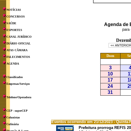
NOTÍCIAS
CONCURSOS
SAÚDE
Agenda de E
para 
ESPORTES
CANAL JURÍDICO
DIÁRIO OFICIAL
ATAS CÂMARA
FALECIMENTOS
AGENDA
Classificados
Empresas/Serviços
Telefone/Operadora
CEP - superCEP
Colunistas
Eventos ocorrendo em 21/12/2023 - Quinta-F
Culinária
Prefeitura prorroga REFIS 2
Diversão & Lazer