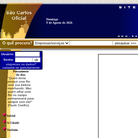
Domingo
9 de Agosto de 2026
O quê procura?
Usuário:
Senha:
esqueceu os dados?
cadastre-se gratuitamente
Pensamento
do dia:
"
Quem tenta
possuir uma flor
verá sua beleza
murchando. Mas
quem olhar uma
flor no campo
permanecerá para
sempre com ela!
"
(Paulo Coelho)
Inicial
A Cidade
Turismo