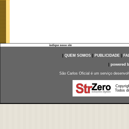
indique nosso site
|
QUEM SOMOS
|
PUBLICIDADE
|
FA
|
powered 
São Carlos Oficial é um serviço desenvol
Copyrig
Todos di