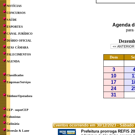
NOTÍCIAS
CONCURSOS
SAÚDE
Agenda de
ESPORTES
para 
CANAL JURÍDICO
DIÁRIO OFICIAL
ATAS CÂMARA
FALECIMENTOS
AGENDA
Classificados
Empresas/Serviços
Telefone/Operadora
CEP - superCEP
Colunistas
Culinária
Eventos ocorrendo em 30/12/2023 - Sábado
Diversão & Lazer
Prefeitura prorroga REFIS 2