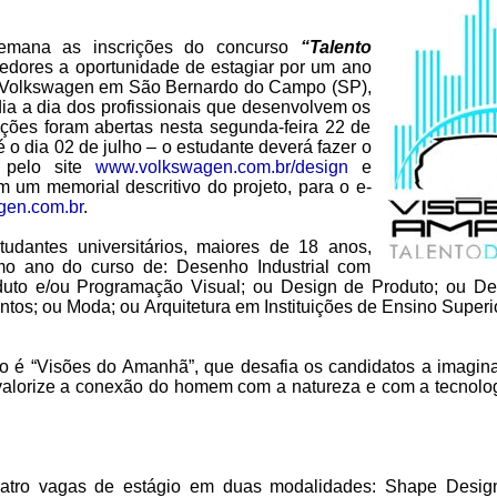
semana as inscrições do concurso
“Talento
cedores a oportunidade de estagiar por um ano
 Volkswagen em São Bernardo do Campo (SP),
dia a dia dos profissionais que desenvolvem os
ições foram abertas nesta segunda-feira 22 de
 o dia 02 de julho – o estudante deverá fazer o
l pelo site
www.volkswagen.com.br/design
e
 um memorial descritivo do projeto, para o e-
gen.com.br
.
udantes universitários, maiores de 18 anos,
mo ano do curso de: Desenho Industrial com
duto e/ou Programação Visual; ou Design de Produto; ou De
tos; ou Moda; ou Arquitetura em Instituições de Ensino Superi
o é “Visões do Amanhã”, que desafia os candidatos a imagi
lorize a conexão do homem com a natureza e com a tecnolog
uatro vagas de estágio em duas modalidades: Shape Design