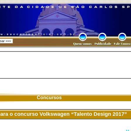
Concursos
ara o concurso Volkswagen “Talento Design 2017”