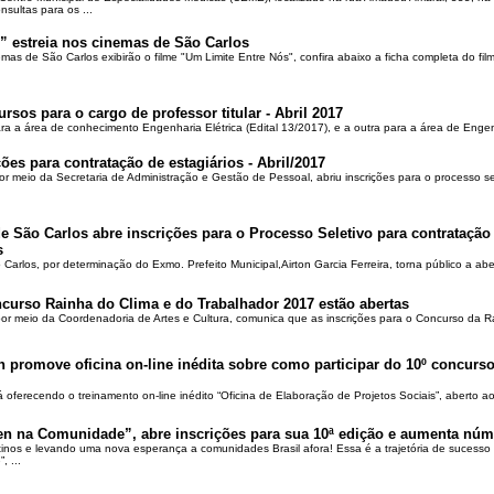
ultas para os ...
” estreia nos cinemas de São Carlos
mas de São Carlos exibirão o filme "Um Limite Entre Nós", confira abaixo a ficha completa do fil
os para o cargo de professor titular - Abril 2017
 a área de conhecimento Engenharia Elétrica (Edital 13/2017), e a outra para a área de Engenh
ções para contratação de estagiários - Abril/2017
or meio da Secretaria de Administração e Gestão de Pessoal, abriu inscrições para o processo sel
de São Carlos abre inscrições para o Processo Seletivo para contratação 
s
 Carlos, por determinação do Exmo. Prefeito Municipal,Airton Garcia Ferreira, torna público a abe
ncurso Rainha do Clima e do Trabalhador 2017 estão abertas
 por meio da Coordenadoria de Artes e Cultura, comunica que as inscrições para o Concurso da 
promove oficina on-line inédita sobre como participar do 10º concurs
ferecendo o treinamento on-line inédito “Oficina de Elaboração de Projetos Sociais”, aberto ao 
n na Comunidade”, abre inscrições para sua 10ª edição e aumenta núm
os e levando uma nova esperança a comunidades Brasil afora! Essa é a trajetória de sucesso
 ...