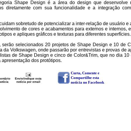
tegoria Shape Design é a área do design que desenvolve 
o-os diretamente com sua funcionalidade e a integração co
cuidam sobretudo de potencializar a inter-relação de usuário e
olvimento de cores e acabamentos para externos e internos, el
tipos e apliques gráficos e texturas para diferentes superfícies.
, serão selecionados 20 projetos de Shape Design e 10 de C
ica da Volkswagen, onde passarão por entrevistas e provas de 
nalistas de Shape Design e cinco de Color&Trim, que no dia 10
a apresentação dos protótipos.
Curta, Comente e
Compartilhe esta
entário
Envie/indique esta
otícia
notícia por email
notícia no Facebook