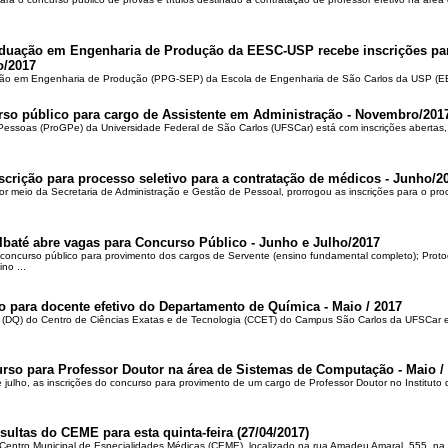
duação em Engenharia de Produção da EESC-USP recebe inscrições par
o/2017
o em Engenharia de Produção (PPG-SEP) da Escola de Engenharia de São Carlos da USP (EE
rso público para cargo de Assistente em Administração - Novembro/201
Pessoas (ProGPe) da Universidade Federal de São Carlos (UFSCar) está com inscrições abertas, 
nscrição para processo seletivo para a contratação de médicos - Junho/2
por meio da Secretaria de Administração e Gestão de Pessoal, prorrogou as inscrições para o pro
Ibaté abre vagas para Concurso Público - Junho e Julho/2017
 concurso público para provimento dos cargos de Servente (ensino fundamental completo); Proto
no ...
 para docente efetivo do Departamento de Química - Maio / 2017
(DQ) do Centro de Ciências Exatas e de Tecnologia (CCET) do Campus São Carlos da UFSCar e
so para Professor Doutor na área de Sistemas de Computação - Maio /
e julho, as inscrições do concurso para provimento de um cargo de Professor Doutor no Instituto
ltas do CEME para esta quinta-feira (27/04/2017)
o Centro Municipal de Especialidades Médicas (CEME), localizado na rua Amadeu Amaral, 555, na 