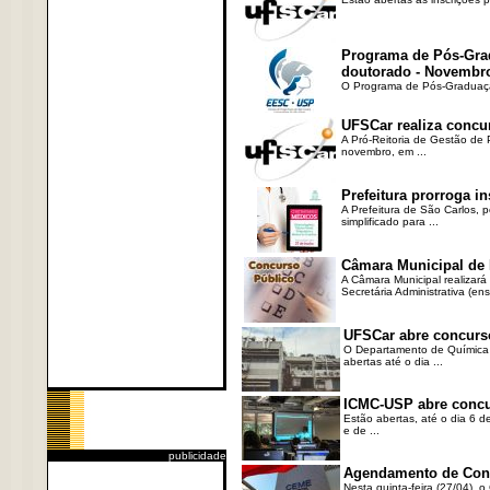
Programa de Pós-Gra
doutorado - Novembr
O Programa de Pós-Graduaçã
UFSCar realiza concu
A Pró-Reitoria de Gestão de 
novembro, em ...
Prefeitura prorroga i
A Prefeitura de São Carlos, 
simplificado para ...
Câmara Municipal de 
A Câmara Municipal realizará
Secretária Administrativa (ensi
UFSCar abre concurso
O Departamento de Química 
abertas até o dia ...
ICMC-USP abre concur
Estão abertas, até o dia 6 d
e de ...
publicidade
Agendamento de Consu
Nesta quinta-feira (27/04), 