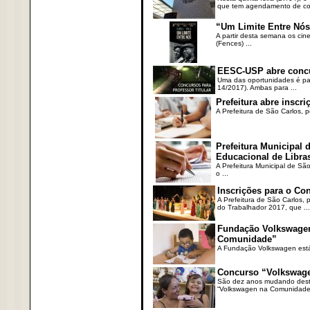
que tem agendamento de cons
“Um Limite Entre Nós
A partir desta semana os cine
(Fences) ...
EESC-USP abre concurs
Uma das oportunidades é para
14/2017). Ambas para ...
Prefeitura abre inscri
A Prefeitura de São Carlos, p
Prefeitura Municipal 
Educacional de Libra
A Prefeitura Municipal de São
o ...
Inscrições para o Co
A Prefeitura de São Carlos,
do Trabalhador 2017, que ...
Fundação Volkswagen 
Comunidade”
A Fundação Volkswagen está o
Concurso “Volkswage
São dez anos mudando destin
“Volkswagen na Comunidade”,