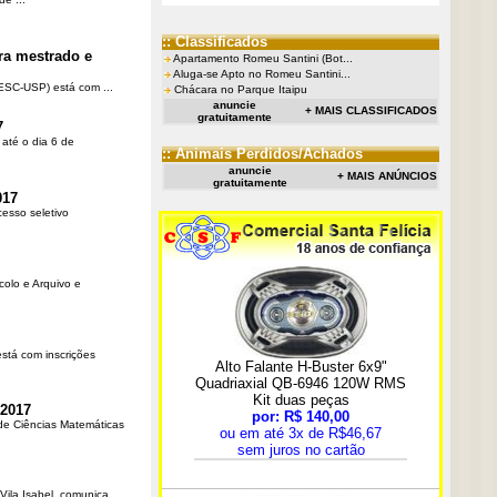
:: Classificados
a mestrado e
Apartamento Romeu Santini (Bot...
Aluga-se Apto no Romeu Santini...
SC-USP) está com ...
Chácara no Parque Itaipu
anuncie
+ MAIS CLASSIFICADOS
gratuitamente
7
até o dia 6 de
:: Animais Perdidos/Achados
anuncie
+ MAIS ANÚNCIOS
gratuitamente
017
cesso seletivo
colo e Arquivo e
stá com inscrições
 2017
 de Ciências Matemáticas
Vila Isabel, comunica