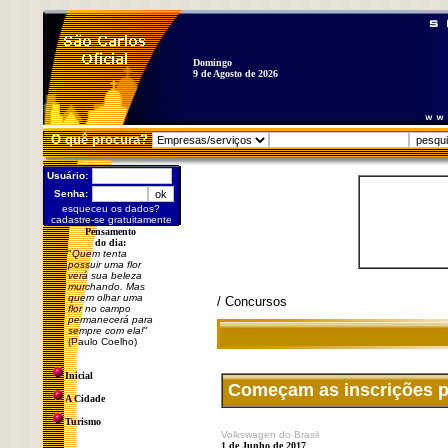
Domingo
9 de Agosto de 2026
O quê procura?
Usuário:
Senha:
esqueceu os dados?
cadastre-se gratuitamente
Pensamento
do dia:
"
Quem tenta
possuir uma flor
verá sua beleza
murchando. Mas
quem olhar uma
/ Concursos
flor no campo
permanecerá para
sempre com ela!
"
(Paulo Coelho)
Inicial
Começam as inscrições p
A Cidade
Turismo
Volkswagen do Brasil
1 de Junho de 2017