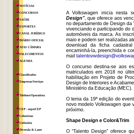
NOTÍCIAS
A Volkswagen inicia nesta 
CONCURSOS
Design”
, que oferece aos ven
SAÚDE
no departamento de Design da
ESPORTES
vivenciando e participando do 
CANAL JURÍDICO
automóveis da marca. As inscr
maio e podem ser realizadas até
DIÁRIO OFICIAL
download da ficha cadastra
ATAS CÂMARA
encaminhá-la, preenchida e com
FALECIMENTOS
mail
talentovwdesign@volkswa
AGENDA
O concurso destina-se aos est
matriculados em 2018 no últi
Classificados
habilitação em Projeto de Pro
Empresas/Serviços
Design de Interiores e Acabamen
Ministério da Educação (MEC).
Telefone/Operadora
O tema da 19ª edição do event
novo modelo Volkswagen que va
próximo.
CEP - superCEP
Colunistas
Shape Design e Color&Trim
Culinária
Diversão & Lazer
O “Talento Design” oferece q