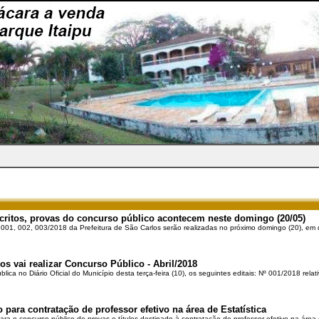
critos, provas do concurso público acontecem neste domingo (20/05)
001, 002, 003/2018 da Prefeitura de São Carlos serão realizadas no próximo domingo (20), em 
os vai realizar Concurso Público - Abril/2018
blica no Diário Oficial do Município desta terça-feira (10), os seguintes editais: Nº 001/2018 rela
para contratação de professor efetivo na área de Estatística
ara o concurso público de provas e títulos destinado à contratação de professor efetivo na área d