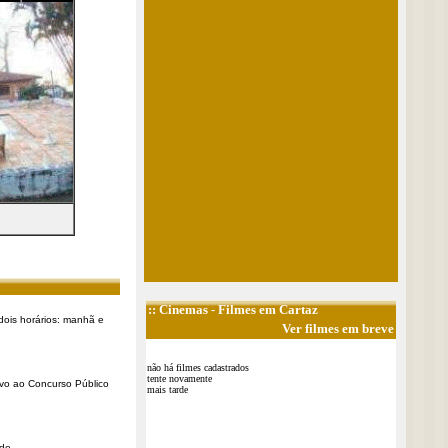
::
Cinemas
- Filmes em Cartaz
dois horários: manhã e
Ver filmes em breve
não há filmes cadastrados
tente novamente
tivo ao Concurso Público
mais tarde
e ...