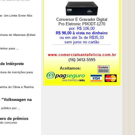
me: Um Limite Entre Nós
aria de Materiais (Edital
etivo para ...
de Intérprete
rtura de inscrições para
Rainha do Clima e Rainha
o “Volkswagen na
público por ...
ero de prêmios
 do concurso