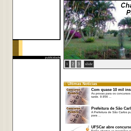
publicidade
1
2
3
slide
:: Últimas Notícias
Com quase 10 mil ins
As provas para os concursos 
tarde. 9.956 ...
Prefeitura de São Carl
A Prefeitura de São Carlos pu
para ...
UFSCar abre concurso 
Estão abertas as inscrições p