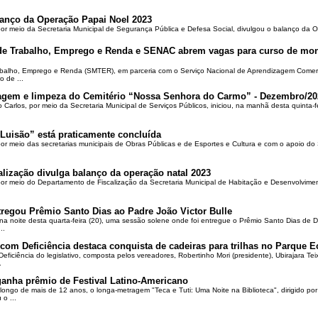
alanço da Operação Papai Noel 2023
por meio da Secretaria Municipal de Segurança Pública e Defesa Social, divulgou o balanço da 
 de Trabalho, Emprego e Renda e SENAC abrem vagas para curso de mon
rabalho, Emprego e Renda (SMTER), em parceria com o Serviço Nacional de Aprendizagem Comer
o de ...
oçagem e limpeza do Cemitério “Nossa Senhora do Carmo” - Dezembro/20
o Carlos, por meio da Secretaria Municipal de Serviços Públicos, iniciou, na manhã desta quinta-f
Luisão” está praticamente concluída
por meio das secretarias municipais de Obras Públicas e de Esportes e Cultura e com o apoio d
alização divulga balanço da operação natal 2023
 por meio do Departamento de Fiscalização da Secretaria Municipal de Habitação e Desenvolvime
regou Prêmio Santo Dias ao Padre João Victor Bulle
na noite desta quarta-feira (20), uma sessão solene onde foi entregue o Prêmio Santo Dias de 
..
om Deficiência destaca conquista de cadeiras para trilhas no Parque E
ciência do legislativo, composta pelos vereadores, Robertinho Mori (presidente), Ubirajara Teixei
.
ganha prêmio de Festival Latino-Americano
ongo de mais de 12 anos, o longa-metragem "Teca e Tuti: Uma Noite na Biblioteca", dirigido po
o ...