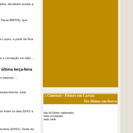
rlos, decidiram aceitar a
Fiscal (REFIS), que
a Lopes, a partir da Rua
a a circulação em mão ...
última terça-feira
 maiores ...
Abastecimento, está
::
Cinemas
- Filmes em Cartaz
Ver filmes em breve
os entre os dias 02/01 a
não há filmes cadastrados
tente novamente
mais tarde
ta-feira (03/01). Sede da