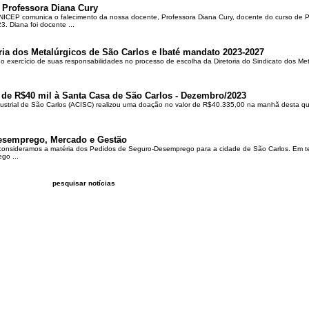
 Professora Diana Cury
ICEP comunica o falecimento da nossa docente, Professora Diana Cury, docente do curso de 
. Diana foi docente ...
ria dos Metalúrgicos de São Carlos e Ibaté mandato 2023-2027
no exercício de suas responsabilidades no processo de escolha da Diretoria do Sindicato dos Me
 de R$40 mil à Santa Casa de São Carlos - Dezembro/2023
ustrial de São Carlos (ACISC) realizou uma doação no valor de R$40.335,00 na manhã desta quin
esemprego, Mercado e Gestão
 consideramos a matéria dos Pedidos de Seguro-Desemprego para a cidade de São Carlos. Em te
go ...
pesquisar notícias