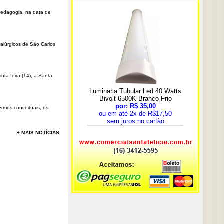
Pedagogia, na data de
talúrgicos de São Carlos
ta-feira (14), a Santa
rmos conceituais, os
+ MAIS NOTÍCIAS