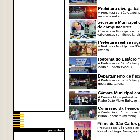
Prefeitura divulga b
A Prefeitura de São Carlos, 
realizada entre ...
Secretaria Municipal
de computadores
A Secretaria Municipal de T
vai oferecer, no mês de janeir
Prefeitura realiza r
A Prefeitura Municipal de Sã
limpeza ...
Reforma do Estádio “
A Prefeitura de São Carlos, 
Água e Esgoto (SAAE), ...
Departamento de fisc
A Prefeitura de São Carlos,
nesta quarta-feira ...
Câmara Municipal ent
A Câmara Municipal realizou 
Padre João Victor Bulle, em .
Comissão da Pessoa c
A Comissão da Pessoa com Defi
Bruno Zancheta (membro), ..
Filme de São Carlos 
Produzido em São Carlos ao l
publicidade
Perdido e Diego Doimo, levou 