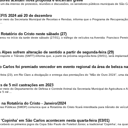
dores aceitam nova proposta e encerram greve
 um dia intenso de protestos, reuniões e discussões, os servidores públicos municipais de São Ca
EFIS 2024 até 20 de dezembro
por meio da Secretaria Municipal de Receitas e Rendas, informa que o Programa de Recuperação 
..
 Rotatório do Cristo neste sábado (27)
berou no início da tarde deste sábado (27/01), o tráfego de veículos na Avenida Francisco Pereir
 Alpes sofrem alteração de sentido a partir de segunda-feira (29)
ansporte e Trânsito (SMTT) informa que, a partir da próxima segunda-feira (29/01), será implantad
o Carlos foi premiado vencedor em evento regional da área de beleza na 
-feira (23), em Rio Claro a divulgação e entrega das premiações do "Mão de Ouro 2024", uma das
is de 5 mil castrações em 2023
por meio do Departamento de Defesa e Controle Animal da Secretaria Municipal de Agricultura e 
5 mil ...
 na Rotatória do Cristo - Janeiro/2024
ras Públicas (SMOP) comunica que a Rotatória do Cristo ficará interditada para trânsito de veícul
 ‘Copinha’ em São Carlos acontecem nesta quarta-feira (03/01)
ceberá os primeiros jogos da Copa São Paulo de Futebol Júnior, a tradicional ‘Copinha’, na quar