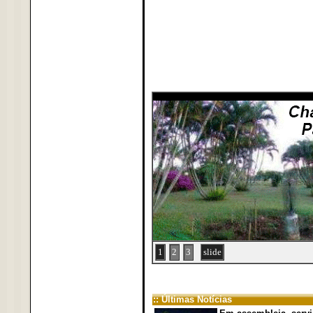
1
2
3
slide
:: Últimas Notícias