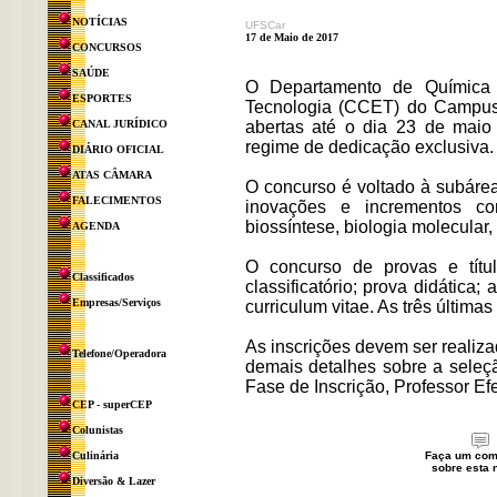
NOTÍCIAS
UFSCar
17 de Maio de 2017
CONCURSOS
SAÚDE
O Departamento de Química
ESPORTES
Tecnologia (CCET) do Campus
CANAL JURÍDICO
abertas até o dia 23 de maio
regime de dedicação exclusiva.
DIÁRIO OFICIAL
ATAS CÂMARA
O concurso é voltado à subáre
FALECIMENTOS
inovações e incrementos co
biossíntese, biologia molecular
AGENDA
O concurso de provas e título
Classificados
classificatório; prova didátic
Empresas/Serviços
curriculum vitae. As três últimas
As inscrições devem ser realiz
Telefone/Operadora
demais detalhes sobre a seleç
Fase de Inscrição, Professor Efe
CEP - superCEP
Colunistas
Culinária
Faça um com
sobre esta n
Diversão & Lazer