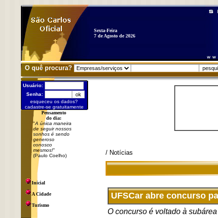
Sexta-Feira
7 de Agosto de 2026
O quê procura?
Usuário:
Senha:
esqueceu os dados?
cadastre-se gratuitamente
Pensamento
do dia:
"
A única maneira
de seguir nossos
sonhos é sendo
generoso
conosco
mesmos!
"
/ Notícias
(Paulo Coelho)
Inicial
UFSCar abre concurso par
A Cidade
Turismo
O concurso é voltado à subárea