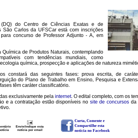
 (DQ) do Centro de Ciências Exatas e de
 São Carlos da UFSCar está com inscrições
 para concurso de Professor Adjunto - A, em
a Química de Produtos Naturais, contemplando
mpatíveis com tendências mundiais, como
, ecologia química, prospecção e aplicações de natureza miméti
s constará das seguintes fases: prova escrita, de caráter
a; arguição do Plano de Trabalho em Ensino, Pesquisa e Extens
 fases têm caráter classificatório.
adas exclusivamente pela
internet
. O edital completo, com os t
ão e a contratação estão disponíveis no
site de concursos
da 
tivo.
Curta, Comente e
Compartilhe esta
entário
Envie/indique esta
otícia
notícia por email
notícia no Facebook