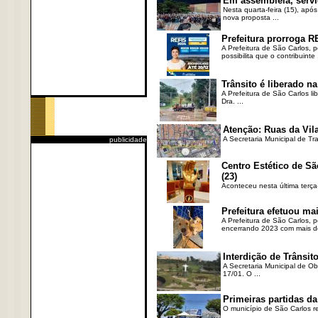
Em assembleia, servi
Nesta quarta-feira (15), após
nova proposta ...
Prefeitura prorroga R
A Prefeitura de São Carlos, 
possibilita que o contribuinte .
Trânsito é liberado na
A Prefeitura de São Carlos li
Dra. ...
Atenção: Ruas da Vila
A Secretaria Municipal de Tr
publicidade
Centro Estético de Sã
(23)
Aconteceu nesta última terça
Prefeitura efetuou ma
A Prefeitura de São Carlos, 
encerrando 2023 com mais de 
Interdição de Trânsito
A Secretaria Municipal de Ob
17/01. O ...
Primeiras partidas da
O município de São Carlos re
...