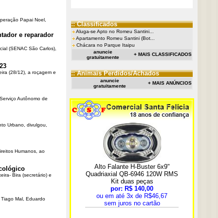
Operação Papai Noel,
:: Classificados
Aluga-se Apto no Romeu Santini...
tador e reparador
Apartamento Romeu Santini (Bot...
Chácara no Parque Itaipu
cial (SENAC São Carlos),
anuncie
+ MAIS CLASSIFICADOS
gratuitamente
23
eira (28/12), a roçagem e
:: Animais Perdidos/Achados
anuncie
+ MAIS ANÚNCIOS
gratuitamente
o Serviço Autônomo de
nto Urbano, divulgou,
Direitos Humanos, ao
cológico
ra- Bira (secretário) e
r Tiago Mal, Eduardo