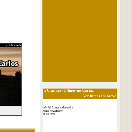
publicidade
::
Cinemas
- Filmes em Cartaz
Ver filmes em breve
não há filmes cadastrados
tente novamente
mais tarde