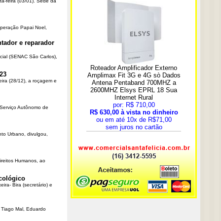
ta-feira (03/01). Sede da
Operação Papai Noel,
tador e reparador
cial (SENAC São Carlos),
23
eira (28/12), a roçagem e
o Serviço Autônomo de
nto Urbano, divulgou,
Direitos Humanos, ao
cológico
ra- Bira (secretário) e
r Tiago Mal, Eduardo