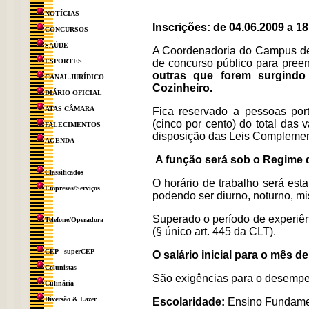
NOTÍCIAS
Inscrições: de 04.06.2009 a 18
CONCURSOS
SAÚDE
A Coordenadoria do Campus de 
ESPORTES
de concurso público para pree
outras que forem surgindo
CANAL JURÍDICO
Cozinheiro.
DIÁRIO OFICIAL
ATAS CÂMARA
Fica reservado a pessoas port
(cinco por cento) do total das
FALECIMENTOS
disposição das Leis Complementa
AGENDA
A função será sob o Regime 
Classificados
O horário de trabalho será es
Empresas/Serviços
podendo ser diurno, noturno, m
Superado o período de experiênc
Telefone/Operadora
(§ único art. 445 da CLT).
CEP - superCEP
O salário inicial para o mês d
Colunistas
São exigências para o desempe
Culinária
Diversão & Lazer
Escolaridade:
Ensino Fundame