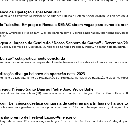
ceberá os primeiros jogos da Copa São Paulo de Futebol Júnior, a tradicional ‘Copinha’, na quar
alanço da Operação Papai Noel 2023
por meio da Secretaria Municipal de Segurança Pública e Defesa Social, divulgou o balanço da 
 de Trabalho, Emprego e Renda e SENAC abrem vagas para curso de mon
rabalho, Emprego e Renda (SMTER), em parceria com o Serviço Nacional de Aprendizagem Comer
o de ...
oçagem e limpeza do Cemitério “Nossa Senhora do Carmo” - Dezembro/20
o Carlos, por meio da Secretaria Municipal de Serviços Públicos, iniciou, na manhã desta quinta-f
Luisão” está praticamente concluída
por meio das secretarias municipais de Obras Públicas e de Esportes e Cultura e com o apoio d
alização divulga balanço da operação natal 2023
 por meio do Departamento de Fiscalização da Secretaria Municipal de Habitação e Desenvolvime
regou Prêmio Santo Dias ao Padre João Victor Bulle
na noite desta quarta-feira (20), uma sessão solene onde foi entregue o Prêmio Santo Dias de 
..
om Deficiência destaca conquista de cadeiras para trilhas no Parque E
ciência do legislativo, composta pelos vereadores, Robertinho Mori (presidente), Ubirajara Teixei
.
ganha prêmio de Festival Latino-Americano
ongo de mais de 12 anos, o longa-metragem "Teca e Tuti: Uma Noite na Biblioteca", dirigido po
o ...