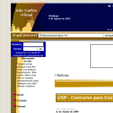
Domingo
9 de Agosto de 2026
O quê procura?
Usuário:
Senha:
esqueceu os dados?
cadastre-se gratuitamente
Pensamento
do dia:
"
Quem tenta
possuir uma flor
verá sua beleza
murchando. Mas
/ Notícias
quem olhar uma
flor no campo
permanecerá para
sempre com ela!
"
(Paulo Coelho)
Inicial
USP - Concurso para Coz
A Cidade
Turismo
USP São Carlos
12 de Junho de 2009