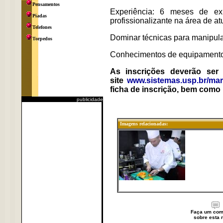
Pensamentos
Experiência: 6 meses de ex
Piadas
profissionalizante na área de at
Telefones
Dominar técnicas para manipula
Torpedos
Conhecimentos de equipamentos
As inscrições deverão ser
site
www.sistemas.usp.br/ma
ficha de inscrição, bem como 
publicidade
Imagens relacionadas:
Faça um com
sobre esta n