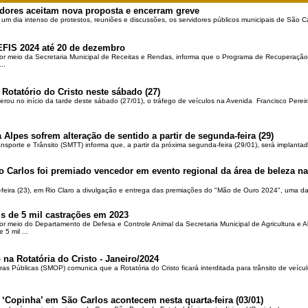
dores aceitam nova proposta e encerram greve
 um dia intenso de protestos, reuniões e discussões, os servidores públicos municipais de São Ca
EFIS 2024 até 20 de dezembro
por meio da Secretaria Municipal de Receitas e Rendas, informa que o Programa de Recuperação 
..
 Rotatório do Cristo neste sábado (27)
berou no início da tarde deste sábado (27/01), o tráfego de veículos na Avenida Francisco Pereir
 Alpes sofrem alteração de sentido a partir de segunda-feira (29)
ansporte e Trânsito (SMTT) informa que, a partir da próxima segunda-feira (29/01), será implantad
o Carlos foi premiado vencedor em evento regional da área de beleza na 
-feira (23), em Rio Claro a divulgação e entrega das premiações do "Mão de Ouro 2024", uma das
is de 5 mil castrações em 2023
por meio do Departamento de Defesa e Controle Animal da Secretaria Municipal de Agricultura e 
5 mil ...
 na Rotatória do Cristo - Janeiro/2024
ras Públicas (SMOP) comunica que a Rotatória do Cristo ficará interditada para trânsito de veícul
 ‘Copinha’ em São Carlos acontecem nesta quarta-feira (03/01)