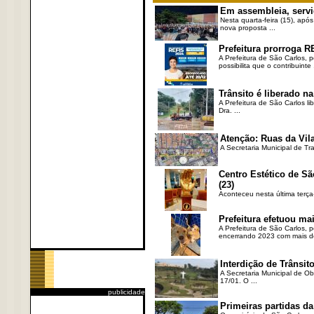
Em assembleia, servi
Nesta quarta-feira (15), após
nova proposta ...
Prefeitura prorroga R
A Prefeitura de São Carlos, 
possibilita que o contribuinte .
Trânsito é liberado na
A Prefeitura de São Carlos li
Dra. ...
Atenção: Ruas da Vila
A Secretaria Municipal de Tr
Centro Estético de Sã
(23)
Aconteceu nesta última terça
Prefeitura efetuou ma
A Prefeitura de São Carlos, 
encerrando 2023 com mais de 
Interdição de Trânsito
A Secretaria Municipal de Ob
17/01. O ...
publicidade
Primeiras partidas da