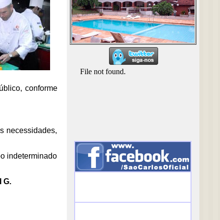
úblico, conforme
as necessidades,
po indeterminado
 G.