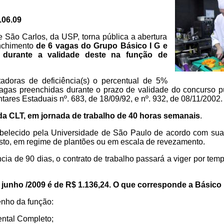
.06.09
São Carlos, da USP, torna pública a abertura
nchimento
de 6 vagas do Grupo Básico I G e
 durante a validade deste na função de
adoras de deficiência(s) o percentual de 5%
 vagas preenchidas durante o prazo de validade do concurso p
res Estaduais nº. 683, de 18/09/92, e nº. 932, de 08/11/2002.
da CLT, em jornada de trabalho de 40 horas semanais
.
tabelecido pela Universidade de São Paulo de acordo com su
isto, em regime de plantões ou em escala de revezamento.
ia de 90 dias, o contrato de trabalho passará a viger por tem
e junho /2009 é de R$ 1.136,24. O que corresponde a Básico I
nho da função:
ntal Completo;