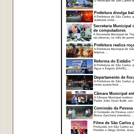
O município de São Carlos re
...
Prefeitura divulga b
A Prefeitura de São Carlos, 
realizada entre ...
Secretaria Municipal
de computadores
A Secretaria Municipal de T
vai oferecer, no mês de janeir
Prefeitura realiza r
A Prefeitura Municipal de Sã
limpeza ...
Reforma do Estádio “
A Prefeitura de São Carlos, 
Água e Esgoto (SAAE), ...
Departamento de fisc
A Prefeitura de São Carlos,
nesta quarta-feira ...
Câmara Municipal ent
A Câmara Municipal realizou 
Padre João Victor Bulle, em .
Comissão da Pessoa c
A Comissão da Pessoa com Defi
Bruno Zancheta (membro), ..
Filme de São Carlos 
Produzido em São Carlos ao l
Perdido e Diego Doimo, levou 