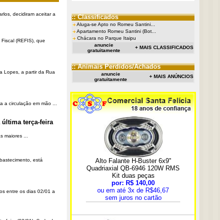
rlos, decidiram aceitar a
:: Classificados
Aluga-se Apto no Romeu Santini...
Apartamento Romeu Santini (Bot...
Chácara no Parque Itaipu
Fiscal (REFIS), que
anuncie
+ MAIS CLASSIFICADOS
gratuitamente
:: Animais Perdidos/Achados
a Lopes, a partir da Rua
anuncie
+ MAIS ANÚNCIOS
gratuitamente
a a circulação em mão ...
última terça-feira
 maiores ...
Abastecimento, está
os entre os dias 02/01 a