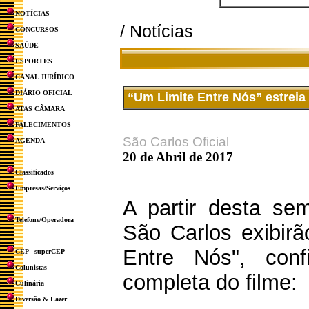
NOTÍCIAS
/ Notícias
CONCURSOS
SAÚDE
ESPORTES
CANAL JURÍDICO
DIÁRIO OFICIAL
“Um Limite Entre Nós” estreia
ATAS CÂMARA
FALECIMENTOS
São Carlos Oficial
AGENDA
20 de Abril de 2017
Classificados
Empresas/Serviços
A partir desta s
Telefone/Operadora
São Carlos exibirã
Entre Nós", conf
CEP - superCEP
Colunistas
completa do filme:
Culinária
Diversão & Lazer