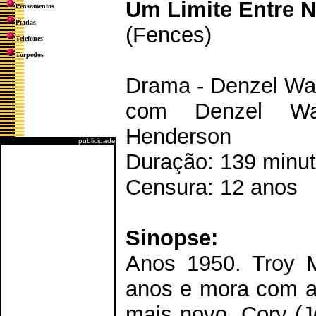
Um Limite Entre 
Pensamentos
Piadas
(Fences)
Telefones
Torpedos
Drama - Denzel Wa
com Denzel Was
Henderson
publicidade
Duração: 139 minu
Censura: 12 anos
Sinopse:
Anos 1950. Troy 
anos e mora com a 
mais novo, Cory (J