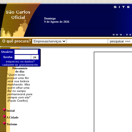
Domingo
9 de Agosto de 2026
O quê procura?
Usuário:
Senha:
esqueceu os dados?
cadastre-se gratuitamente
Pensamento
do dia:
"
Quem tenta
possuir uma flor
verá sua beleza
murchando. Mas
quem olhar uma
flor no campo
permanecerá para
sempre com ela!
"
(Paulo Coelho)
Inicial
A Cidade
Turismo