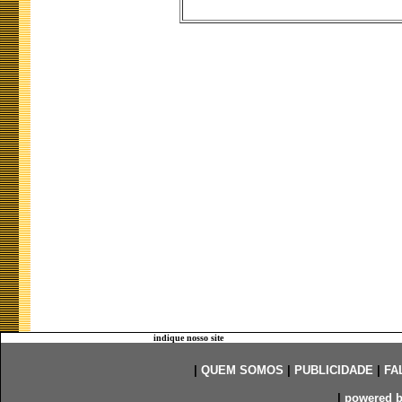
indique nosso site
|
QUEM SOMOS
|
PUBLICIDADE
|
FA
|
powered 