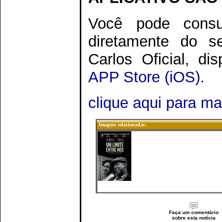
Você pode consu
diretamente do s
Carlos Oficial, di
APP Store (iOS)
.
clique aqui para m
Imagens relacionadas:
Faça um comentário
sobre esta notícia