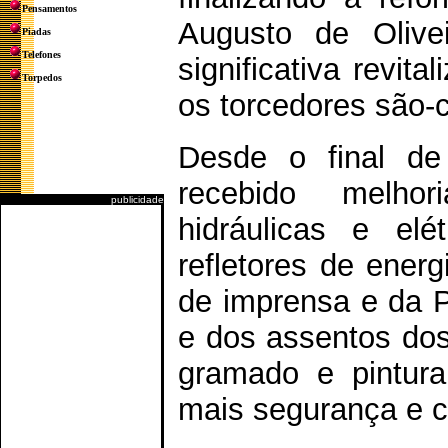
Pensamentos
Augusto de Olive
Piadas
Telefones
significativa revit
Torpedos
os torcedores são-
Desde o final de
recebido melho
publicidade
hidráulicas e el
refletores de energ
de imprensa e da Pol
e dos assentos do
gramado e pintura 
mais segurança e co