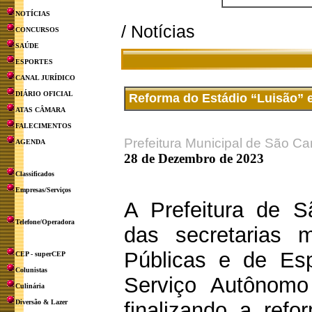
NOTÍCIAS
/ Notícias
CONCURSOS
SAÚDE
ESPORTES
CANAL JURÍDICO
DIÁRIO OFICIAL
Reforma do Estádio “Luisão” e
ATAS CÂMARA
FALECIMENTOS
Prefeitura Municipal de São Ca
AGENDA
28 de Dezembro de 2023
Classificados
Empresas/Serviços
A Prefeitura de S
Telefone/Operadora
das secretarias 
Públicas e de Es
CEP - superCEP
Colunistas
Serviço Autônom
Culinária
Diversão & Lazer
finalizando a refo