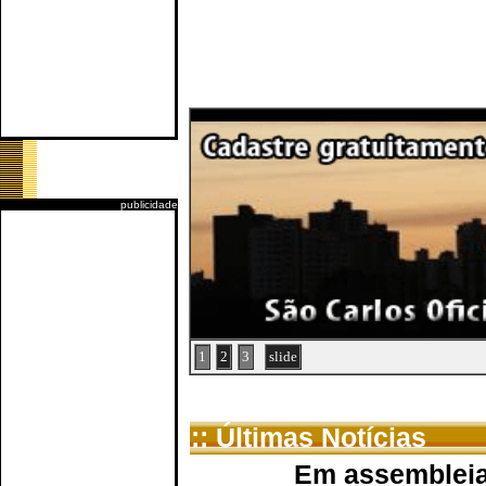
publicidade
1
2
3
slide
:: Últimas Notícias
Em assembleia