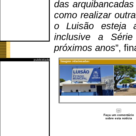
das arquibancadas 
como realizar outr
o Luisão esteja a
inclusive a Séri
próximos anos
”, fi
publicidade
Imagens relacionadas:
Faça um comentário
sobre esta notícia