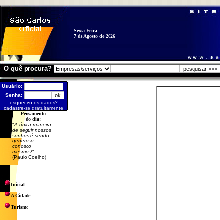
Sexta-Feira
7 de Agosto de 2026
O quê procura?
Usuário:
Senha:
esqueceu os dados?
cadastre-se gratuitamente
Pensamento
do dia:
"
A única maneira
de seguir nossos
sonhos é sendo
generoso
conosco
mesmos!
"
(Paulo Coelho)
Inicial
A Cidade
Turismo