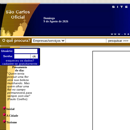
Domingo
9 de Agosto de 2026
O quê procura?
Usuário:
Senha:
esqueceu os dados?
cadastre-se gratuitamente
Pensamento
do dia:
"
Quem tenta
possuir uma flor
verá sua beleza
murchando. Mas
quem olhar uma
flor no campo
permanecerá para
sempre com ela!
"
(Paulo Coelho)
Inicial
A Cidade
Turismo