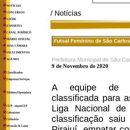
NOTÍCIAS
/ Notícias
CONCURSOS
SAÚDE
ESPORTES
CANAL JURÍDICO
DIÁRIO OFICIAL
Futsal Feminino de São Carlos s
ATAS CÂMARA
FALECIMENTOS
Prefeitura Municipal de São Ca
AGENDA
9 de Novembro de 2020
Classificados
Empresas/Serviços
A equipe de 
Telefone/Operadora
classificada para a
Liga Nacional de
CEP - superCEP
Colunistas
classificação sai
Culinária
Diversão & Lazer
Pirajuí, empatar c