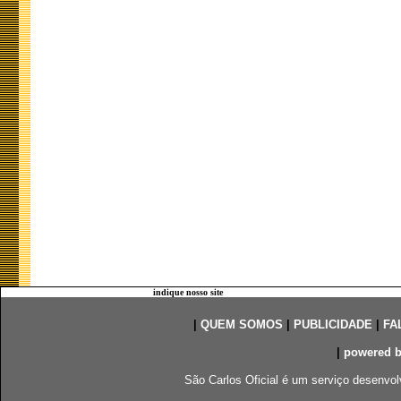
indique nosso site
|
QUEM SOMOS
|
PUBLICIDADE
|
FA
|
powered 
São Carlos Oficial é um serviço desenvol