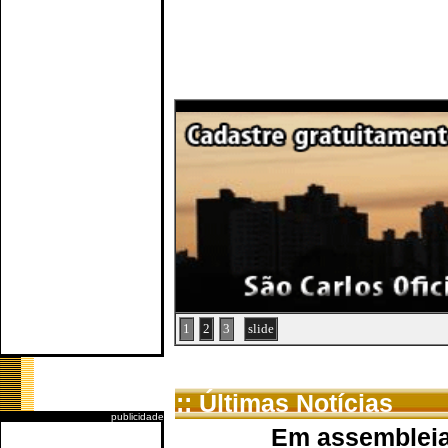
1
2
3
slide
:: Últimas Notícias
publicidade
Em assembleia