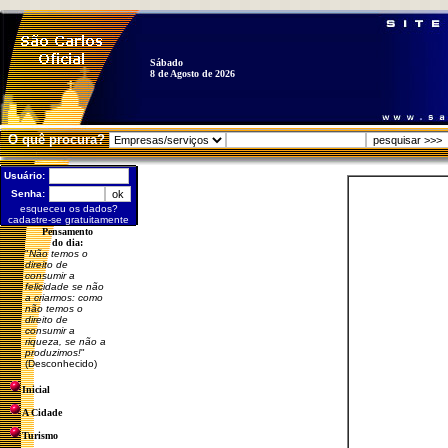
Sábado
8 de Agosto de 2026
O quê procura?
Usuário:
Senha:
esqueceu os dados?
cadastre-se gratuitamente
Pensamento
do dia:
"
Não temos o
direito de
consumir a
felicidade se não
a criarmos: como
não temos o
direito de
consumir a
riqueza, se não a
produzimos!
"
(Desconhecido)
Inicial
A Cidade
Turismo