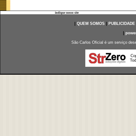
indique nosso site
|
QUEM SOMOS
|
PUBLICIDADE
|
powe
São Carlos Oficial é um serviço des
Co
Tod