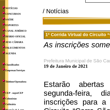
NOTÍCIAS
/ Notícias
CONCURSOS
SAÚDE
ESPORTES
CANAL JURÍDICO
1ª Corrida Virtual do Circuito 
DIÁRIO OFICIAL
As inscrições somen
ATAS CÂMARA
FALECIMENTOS
AGENDA
Prefeitura Municipal de São Ca
Classificados
19 de Janeiro de 2021
Empresas/Serviços
Estarão abertas
Telefone/Operadora
segunda-feira, 
CEP - superCEP
Colunistas
inscrições para 
Culinária
Diversão & Lazer