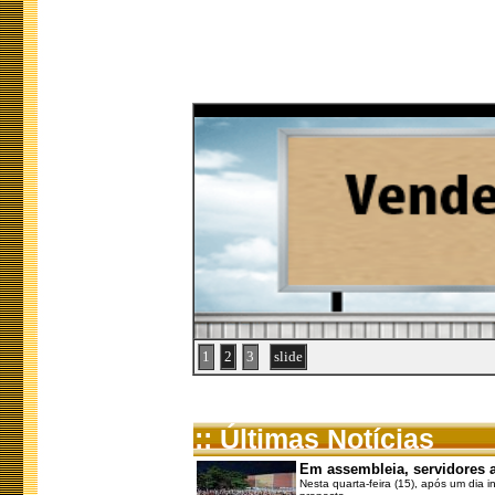
1
2
3
slide
:: Últimas Notícias
Em assembleia, servidores 
Nesta quarta-feira (15), após um dia i