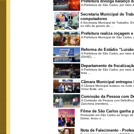
Prefeitura divulga balanço 
A Prefeitura de São Carlos, por meio 
...
Secretaria Municipal de Tr
computadores
A Secretaria Municipal de Trabalho, 
no mês de janeiro de ...
Prefeitura realiza roçagem
A Prefeitura Municipal de São Carlos, 
Reforma do Estádio “Luisão
A Prefeitura de São Carlos, por meio
(SAAE), ...
Departamento de fiscalizaçã
A Prefeitura de São Carlos, por meio
feira ...
Câmara Municipal entregou 
A Câmara Municipal realizou na noite
Victor Bulle, em ...
Comissão da Pessoa com Defi
A Comissão da Pessoa com Deficiência d
Zancheta (membro), ...
Filme de São Carlos ganha p
Produzido em São Carlos ao longo de m
Doimo, levou o ...
Nota de Falecimento - Profe