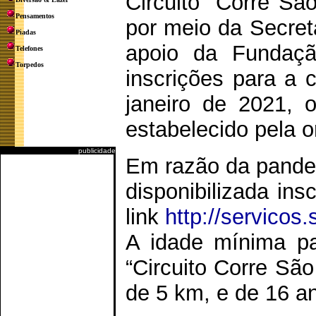
Circuito “Corre São
Pensamentos
por meio da Secret
Piadas
apoio da Fundaçã
Telefones
Torpedos
inscrições para a c
janeiro de 2021, o
estabelecido pela 
publicidade
Em razão da pande
disponibilizada in
link
http://servicos.
A idade mínima pa
“Circuito Corre São
de 5 km, e de 16 an