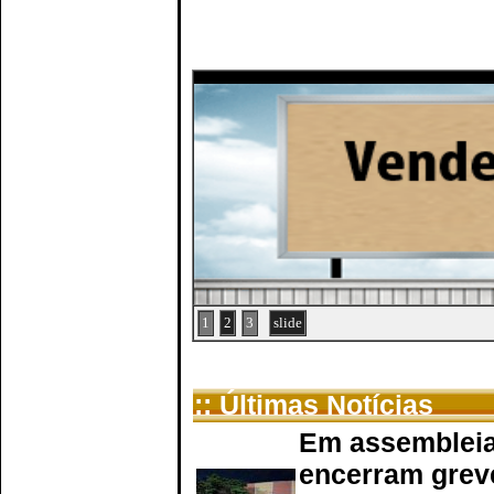
1
2
3
slide
:: Últimas Notícias
Em assembleia
encerram grev