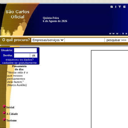
Quinta-Feira
6 de Agosto de 2026
O quê procura?
Usuário:
Senha:
esqueceu os dados?
cadastre-se gratuitamente
Pensamento
do dia:
"
Nossa vida é o
que nossos
pensamentos
dela fazem.
"
(Marco Aurélio)
Inicial
A Cidade
Turismo