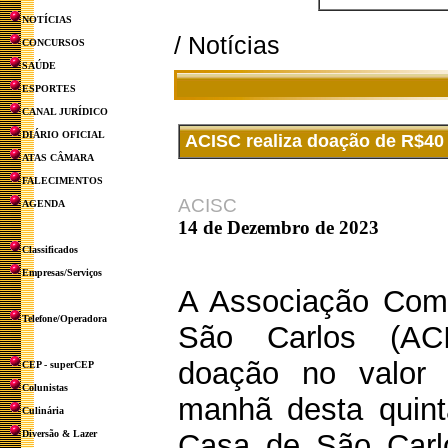
NOTÍCIAS
/ Notícias
CONCURSOS
SAÚDE
ESPORTES
CANAL JURÍDICO
DIÁRIO OFICIAL
ACISC realiza doação de R$40 
ATAS CÂMARA
FALECIMENTOS
ACISC
AGENDA
14 de Dezembro de 2023
Classificados
Empresas/Serviços
A Associação Comer
Telefone/Operadora
São Carlos (AC
doação no valor
CEP - superCEP
Colunistas
manhã desta quinta
Culinária
Diversão & Lazer
Casa de São Carlo