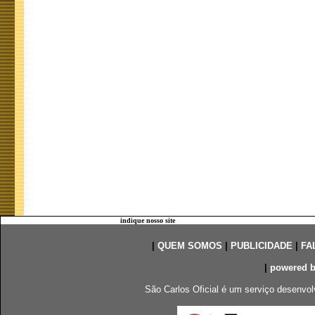
indique nosso site
|
QUEM SOMOS
|
PUBLICIDADE
|
FA
|
powered 
São Carlos Oficial é um serviço desenvol