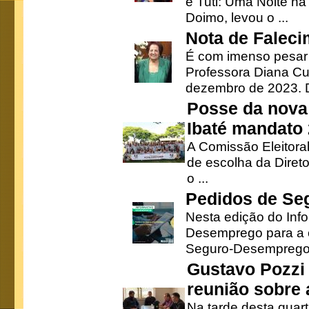
e Tuti: Uma Noite na
Doimo, levou o ...
Nota de Faleci
É com imenso pesar
Professora Diana Cu
dezembro de 2023. Di
Posse da nova 
Ibaté mandato
A Comissão Eleitora
de escolha da Direto
o ...
Pedidos de Se
Nesta edição do Inf
Desemprego para a c
Seguro-Desemprego 
Gustavo Pozzi 
reunião sobre
Na tarde desta quart