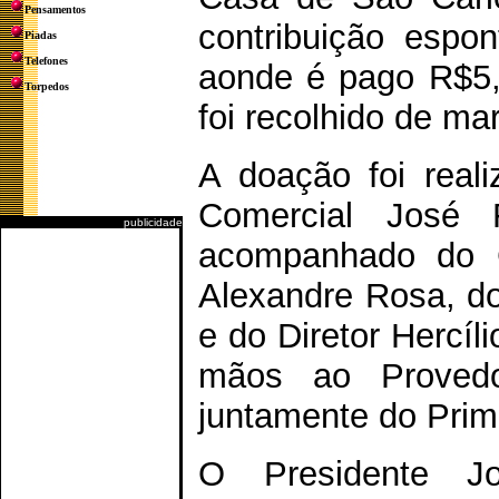
Pensamentos
contribuição espo
Piadas
Telefones
aonde é pago R$5,
Torpedos
foi recolhido de m
A doação foi real
Comercial José 
publicidade
acompanhado do Ge
Alexandre Rosa, d
e do Diretor Hercíl
mãos ao Provedor
juntamente do Prime
O Presidente J