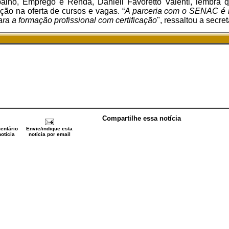
balho, Emprego e Renda, Danieli Favoretto Valenti, lembra 
ção na oferta de cursos e vagas. “
A parceria com o SENAC é i
ra a formação profissional com certificação
", ressaltou a secret
Compartilhe essa notícia
entário
Envie/indique esta
otícia
notícia por email