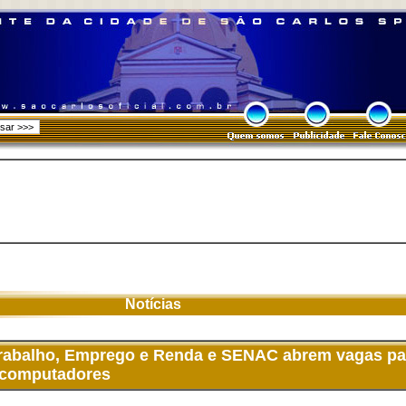
Notícias
 Trabalho, Emprego e Renda e SENAC abrem vagas pa
 computadores