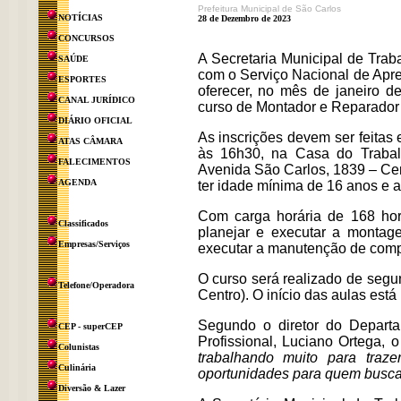
Prefeitura Municipal de São Carlos
NOTÍCIAS
28 de Dezembro de 2023
CONCURSOS
A Secretaria Municipal de Tra
SAÚDE
com o Serviço Nacional de Apr
ESPORTES
oferecer, no mês de janeiro d
CANAL JURÍDICO
curso de Montador e Reparador
DIÁRIO OFICIAL
As inscrições devem ser feitas 
ATAS CÂMARA
às 16h30, na Casa do Trabalh
FALECIMENTOS
Avenida São Carlos, 1839 – Cent
AGENDA
ter idade mínima de 16 anos e 
Com carga horária de 168 ho
Classificados
planejar e executar a montag
Empresas/Serviços
executar a manutenção de comput
O curso será realizado de segu
Telefone/Operadora
Centro). O início das aulas está 
Segundo o diretor do Depart
CEP - superCEP
Profissional, Luciano Ortega,
Colunistas
trabalhando muito para traz
Culinária
oportunidades para quem busca 
Diversão & Lazer