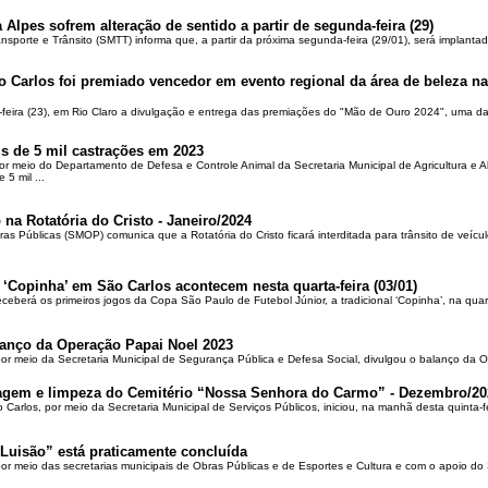
 Alpes sofrem alteração de sentido a partir de segunda-feira (29)
ansporte e Trânsito (SMTT) informa que, a partir da próxima segunda-feira (29/01), será implantad
o Carlos foi premiado vencedor em evento regional da área de beleza na 
-feira (23), em Rio Claro a divulgação e entrega das premiações do "Mão de Ouro 2024", uma das
is de 5 mil castrações em 2023
por meio do Departamento de Defesa e Controle Animal da Secretaria Municipal de Agricultura e 
5 mil ...
 na Rotatória do Cristo - Janeiro/2024
ras Públicas (SMOP) comunica que a Rotatória do Cristo ficará interditada para trânsito de veícul
 ‘Copinha’ em São Carlos acontecem nesta quarta-feira (03/01)
ceberá os primeiros jogos da Copa São Paulo de Futebol Júnior, a tradicional ‘Copinha’, na quar
alanço da Operação Papai Noel 2023
por meio da Secretaria Municipal de Segurança Pública e Defesa Social, divulgou o balanço da 
oçagem e limpeza do Cemitério “Nossa Senhora do Carmo” - Dezembro/20
o Carlos, por meio da Secretaria Municipal de Serviços Públicos, iniciou, na manhã desta quinta-f
Luisão” está praticamente concluída
por meio das secretarias municipais de Obras Públicas e de Esportes e Cultura e com o apoio d