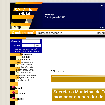
Domingo
9 de Agosto de 2026
O quê procura?
Usuário:
Senha:
esqueceu os dados?
cadastre-se gratuitamente
Pensamento
do dia:
"
Quem tenta
possuir uma flor
verá sua beleza
murchando. Mas
quem olhar uma
/ Notícias
flor no campo
permanecerá para
sempre com ela!
"
(Paulo Coelho)
Inicial
Secretaria Municipal de
A Cidade
montador e reparador de
Turismo