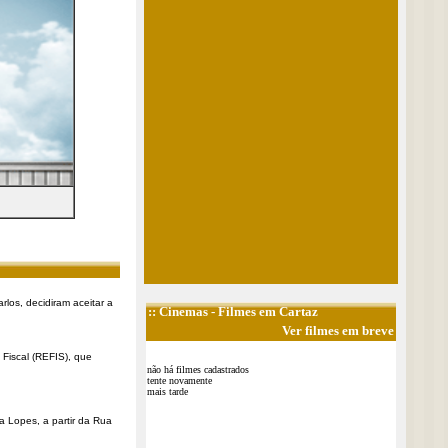
rlos, decidiram aceitar a
::
Cinemas
- Filmes em Cartaz
Ver filmes em breve
Fiscal (REFIS), que
não há filmes cadastrados
tente novamente
mais tarde
a Lopes, a partir da Rua