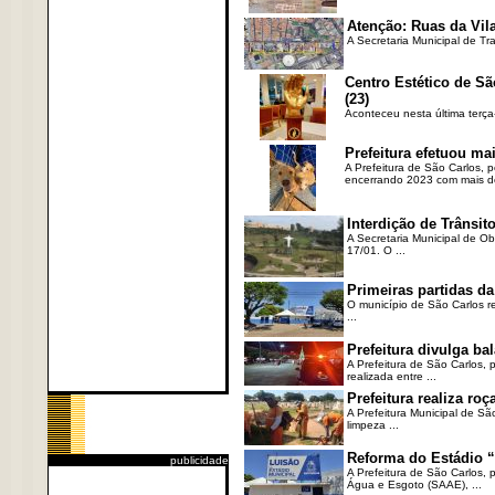
Atenção: Ruas da Vila
A Secretaria Municipal de Tr
Centro Estético de Sã
(23)
Aconteceu nesta última terça
Prefeitura efetuou ma
A Prefeitura de São Carlos, 
encerrando 2023 com mais de 
Interdição de Trânsito
A Secretaria Municipal de Ob
17/01. O ...
Primeiras partidas da
O município de São Carlos re
...
Prefeitura divulga b
A Prefeitura de São Carlos, 
realizada entre ...
Prefeitura realiza r
A Prefeitura Municipal de Sã
limpeza ...
Reforma do Estádio “
publicidade
A Prefeitura de São Carlos, 
Água e Esgoto (SAAE), ...