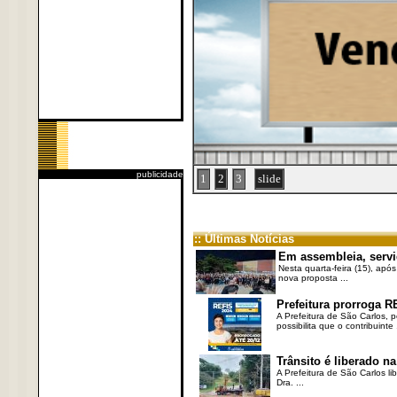
publicidade
1
2
3
slide
:: Últimas Notícias
Em assembleia, servi
Nesta quarta-feira (15), após
nova proposta ...
Prefeitura prorroga R
A Prefeitura de São Carlos, 
possibilita que o contribuinte .
Trânsito é liberado na
A Prefeitura de São Carlos li
Dra. ...