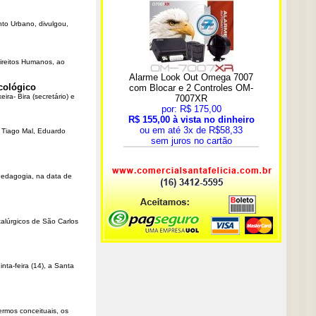
nto Urbano, divulgou,
Direitos Humanos, ao
cológico
ra- Bira (secretário) e
r Tiago Mal, Eduardo
Pedagogia, na data de
talúrgicos de São Carlos
ta-feira (14), a Santa
rmos conceituais, os