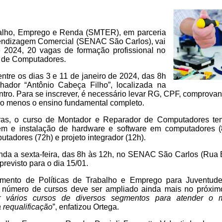
balho, Emprego e Renda (SMTER), em parceria
endizagem Comercial (SENAC São Carlos), vai
e 2024, 20 vagas de formação profissional no
 de Computadores.
entre os dias 3 e 11 de janeiro de 2024, das 8h
ador “Antônio Cabeça Filho”, localizada na
ro. Para se inscrever, é necessário levar RG, CPF, comprovant
ao menos o ensino fundamental completo.
ras, o curso de Montador e Reparador de Computadores te
em e instalação de hardware e software em computadores (8
adores (72h) e projeto integrador (12h).
nda a sexta-feira, das 8h às 12h, no SENAC São Carlos (Rua 
previsto para o dia 15/01.
amento de Políticas de Trabalho e Emprego para Juventud
 o número de cursos deve ser ampliado ainda mais no próxim
er vários cursos de diversos segmentos para atender o 
requalificação
”, enfatizou Ortega.