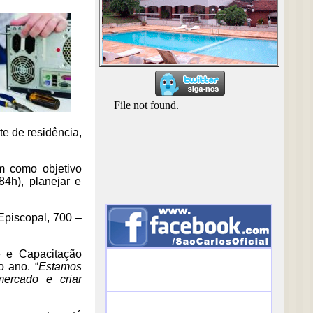
e de residência,
m como objetivo
4h), planejar e
Episcopal, 700 –
e e Capacitação
o ano. “
Estamos
mercado e criar