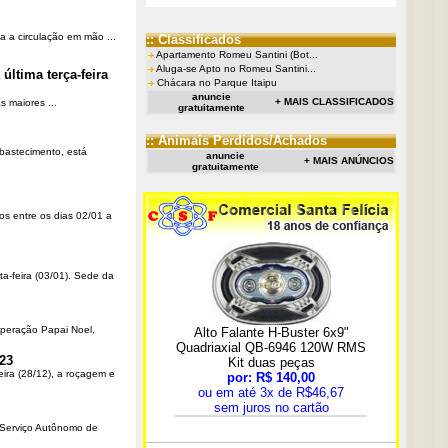
a a circulação em mão ...
:: Classificados
Apartamento Romeu Santini (Bot...
Aluga-se Apto no Romeu Santini...
última terça-feira
Chácara no Parque Itaipu
anuncie
+ MAIS CLASSIFICADOS
 maiores ...
gratuitamente
:: Animais Perdidos/Achados
Abastecimento, está
anuncie
+ MAIS ANÚNCIOS
gratuitamente
os entre os dias 02/01 a
ta-feira (03/01). Sede da
Operação Papai Noel,
23
eira (28/12), a roçagem e
o Serviço Autônomo de