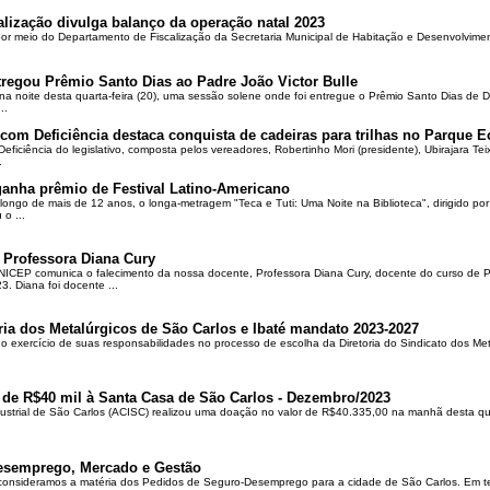
alização divulga balanço da operação natal 2023
 por meio do Departamento de Fiscalização da Secretaria Municipal de Habitação e Desenvolvime
regou Prêmio Santo Dias ao Padre João Victor Bulle
na noite desta quarta-feira (20), uma sessão solene onde foi entregue o Prêmio Santo Dias de 
..
om Deficiência destaca conquista de cadeiras para trilhas no Parque E
ciência do legislativo, composta pelos vereadores, Robertinho Mori (presidente), Ubirajara Teixei
.
ganha prêmio de Festival Latino-Americano
ongo de mais de 12 anos, o longa-metragem "Teca e Tuti: Uma Noite na Biblioteca", dirigido po
o ...
 Professora Diana Cury
ICEP comunica o falecimento da nossa docente, Professora Diana Cury, docente do curso de 
. Diana foi docente ...
ria dos Metalúrgicos de São Carlos e Ibaté mandato 2023-2027
no exercício de suas responsabilidades no processo de escolha da Diretoria do Sindicato dos Me
 de R$40 mil à Santa Casa de São Carlos - Dezembro/2023
ustrial de São Carlos (ACISC) realizou uma doação no valor de R$40.335,00 na manhã desta quin
esemprego, Mercado e Gestão
 consideramos a matéria dos Pedidos de Seguro-Desemprego para a cidade de São Carlos. Em te