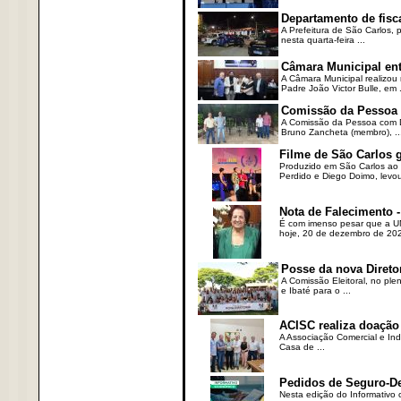
Departamento de fisc
A Prefeitura de São Carlos,
nesta quarta-feira ...
Câmara Municipal ent
A Câmara Municipal realizou 
Padre João Victor Bulle, em .
Comissão da Pessoa c
A Comissão da Pessoa com Defi
Bruno Zancheta (membro), ..
Filme de São Carlos 
Produzido em São Carlos ao l
Perdido e Diego Doimo, levou 
Nota de Falecimento -
É com imenso pesar que a UN
hoje, 20 de dezembro de 2023
Posse da nova Direto
A Comissão Eleitoral, no ple
e Ibaté para o ...
ACISC realiza doação
A Associação Comercial e Ind
Casa de ...
Pedidos de Seguro-D
Nesta edição do Informativo