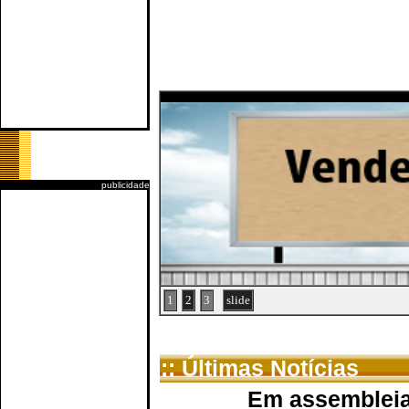
publicidade
1
2
3
slide
:: Últimas Notícias
Em assembleia