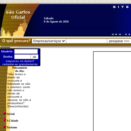
Sábado
8 de Agosto de 2026
O quê procura?
Usuário:
Senha:
esqueceu os dados?
cadastre-se gratuitamente
Pensamento
do dia:
"
Não temos o
direito de
consumir a
felicidade se não
a criarmos: como
não temos o
direito de
consumir a
riqueza, se não a
produzimos!
"
(Desconhecido)
Inicial
A Cidade
Turismo