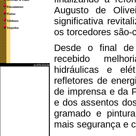
Augusto de Olive
Pensamentos
Piadas
significativa revit
Telefones
Torpedos
os torcedores são-
Desde o final de
recebido melho
publicidade
hidráulicas e el
refletores de energ
de imprensa e da Pol
e dos assentos do
gramado e pintura 
mais segurança e co