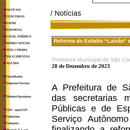
NOTÍCIAS
/ Notícias
CONCURSOS
SAÚDE
ESPORTES
CANAL JURÍDICO
Reforma do Estádio “Luisão” e
DIÁRIO OFICIAL
ATAS CÂMARA
FALECIMENTOS
Prefeitura Municipal de São Ca
AGENDA
28 de Dezembro de 2023
Classificados
Empresas/Serviços
A Prefeitura de S
das secretarias 
Telefone/Operadora
Públicas e de Es
CEP - superCEP
Serviço Autônom
Colunistas
Culinária
finalizando a refo
Diversão & Lazer