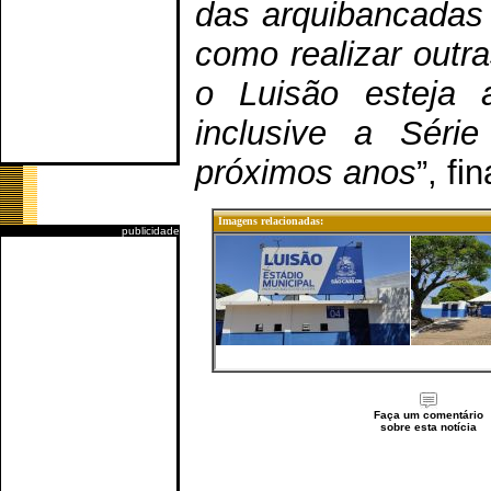
das arquibancadas 
como realizar outr
o Luisão esteja a
inclusive a Séri
próximos anos
”, fi
Imagens relacionadas:
publicidade
Faça um comentário
sobre esta notícia