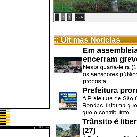
1
2
3
slide
:: Últimas Notícias
Em assembleia
encerram grev
Nesta quarta-feira (
os servidores públic
proposta ...
Prefeitura pro
A Prefeitura de São 
Rendas, informa que
que o contribuinte ...
Trânsito é lib
publicidade
(27)