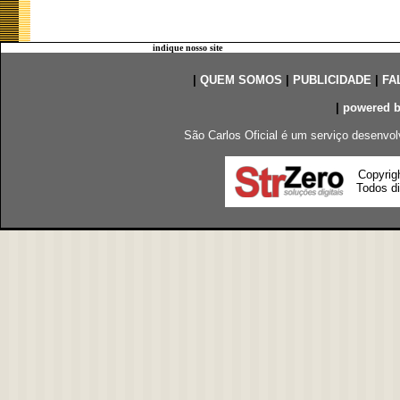
indique nosso site
|
QUEM SOMOS
|
PUBLICIDADE
|
FA
|
powered 
São Carlos Oficial é um serviço desenvol
Copyrig
Todos di