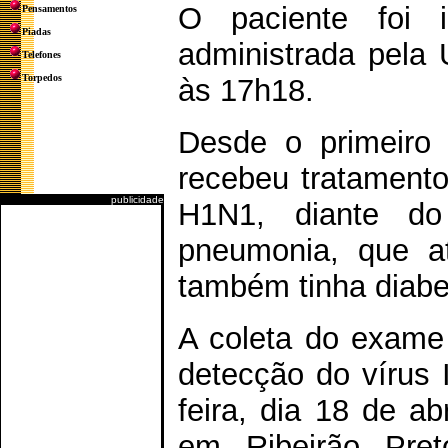
O paciente foi i
Pensamentos
Piadas
administrada pela 
Telefones
Torpedos
às 17h18.
Desde o primeiro 
recebeu tratamento
publicidade
H1N1, diante do 
pneumonia, que at
também tinha diabe
A coleta do exame
detecção do vírus 
feira, dia 18 de ab
em Ribeirão Pret