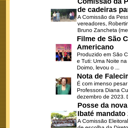
Comissão da P
de cadeiras pa
A Comissão da Pesso
vereadores, Robertinh
Bruno Zancheta (mem
Filme de São C
Americano
Produzido em São Ca
e Tuti: Uma Noite na
Doimo, levou o ...
Nota de Faleci
É com imenso pesar
Professora Diana Cu
dezembro de 2023. Di
Posse da nova 
Ibaté mandato
A Comissão Eleitora
de escolha da Direto