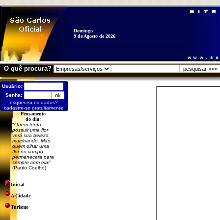
Domingo
9 de Agosto de 2026
O quê procura?
Usuário:
Senha:
esqueceu os dados?
cadastre-se gratuitamente
Pensamento
do dia:
"
Quem tenta
possuir uma flor
verá sua beleza
murchando. Mas
quem olhar uma
flor no campo
permanecerá para
sempre com ela!
"
(Paulo Coelho)
Inicial
A Cidade
Turismo