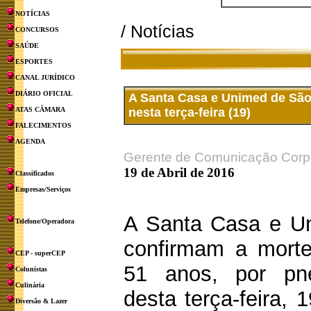
NOTÍCIAS
/ Notícias
CONCURSOS
SAÚDE
ESPORTES
CANAL JURÍDICO
DIÁRIO OFICIAL
A Santa Casa e Unimed de São
ATAS CÂMARA
nesta terça-feira (19)
FALECIMENTOS
AGENDA
Gerente de Comunicação Corpo
19 de Abril de 2016
Classificados
Empresas/Serviços
A Santa Casa e U
Telefone/Operadora
confirmam a mort
CEP - superCEP
51 anos, por p
Colunistas
Culinária
desta terça-feira, 
Diversão & Lazer