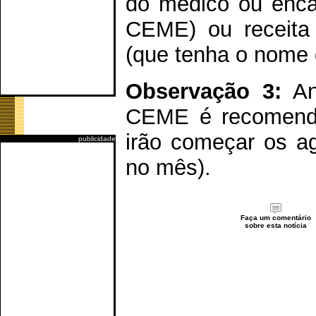
do médico ou enc
CEME) ou receita
(que tenha o nome 
Observação 3:
Ant
CEME é recomenda
irão começar os a
publicidade
no mês).
Faça um comentário
sobre esta notícia