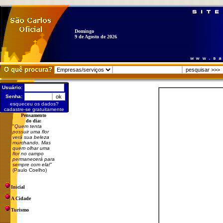
Domingo
9 de Agosto de 2026
O quê procura?
Usuário:
Senha:
esqueceu os dados?
cadastre-se gratuitamente
Pensamento
do dia:
"
Quem tenta
possuir uma flor
verá sua beleza
murchando. Mas
quem olhar uma
flor no campo
permanecerá para
sempre com ela!
"
(Paulo Coelho)
Inicial
A Cidade
Turismo