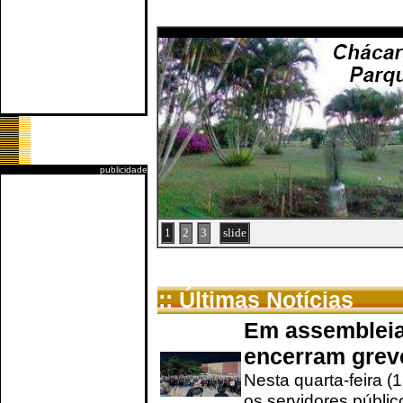
publicidade
1
2
3
slide
:: Últimas Notícias
Em assembleia
encerram grev
Nesta quarta-feira (
os servidores públic