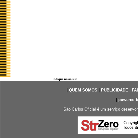
indique nosso site
|
QUEM SOMOS
|
PUBLICIDADE
|
FA
|
powered 
São Carlos Oficial é um serviço desenvol
Copyrig
Todos di