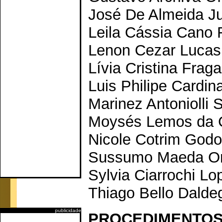
José De Almeida Jun
Leila Cássia Cano 
Lenon Cezar Lucas
Lívia Cristina Frag
Luis Philipe Cardina
Marinez Antoniolli 
Moysés Lemos da C
Nicole Cotrim Godo
Sussumo Maeda Or
Sylvia Ciarrochi L
Thiago Bello Dalde
publicidade
PROCEDIMENTO