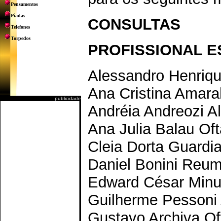
Pensamentos
Piadas
CONSULTAS
Telefones
Torpedos
PROFISSIONAL E
Alessandro Henrique
Ana Cristina Amara
publicidade
Andréia Andreozi A
Ana Julia Balau Of
Cleia Dorta Guardia
Daniel Bonini Reum
Edward César Minut
Guilherme Pessoni 
Gustavo Archiva Of