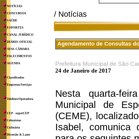
NOTÍCIAS
/ Notícias
CONCURSOS
SAÚDE
ESPORTES
CANAL JURÍDICO
DIÁRIO OFICIAL
Agendamento de Consultas do 
ATAS CÂMARA
FALECIMENTOS
Prefeitura Municipal de São Ca
AGENDA
24 de Janeiro de 2017
Classificados
Empresas/Serviços
Nesta quarta-feir
Telefone/Operadora
Municipal de Esp
(CEME), localizado
CEP - superCEP
Colunistas
Isabel, comunica
Culinária
Diversão & Lazer
para os seguintes 